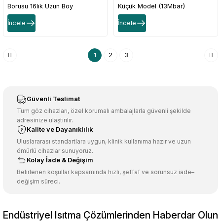
Borusu 16lık Uzun Boy
Küçük Model (13Mbar)
İncele
İncele
1
2
3
Güvenli Teslimat
Tüm göz cihazları, özel korumalı ambalajlarla güvenli şekilde
adresinize ulaştırılır.
Kalite ve Dayanıklılık
Uluslararası standartlara uygun, klinik kullanıma hazır ve uzun
ömürlü cihazlar sunuyoruz.
Kolay İade & Değişim
Belirlenen koşullar kapsamında hızlı, şeffaf ve sorunsuz iade–
değişim süreci.
Endüstriyel Isıtma Çözümlerinden Haberdar Olun