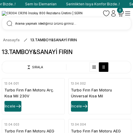
Bizde..!
Sern Isı Elemanları
Serinlikten Isıya Konfor Bizde..!
Sern
0
Anasayfa
13.TAMBOY&SANAYİ FIRIN
13.TAMBOY&SANAYİ FIRIN
SIRALA
13.04.001
13.04.002
Turbo Fırın Fan Motoru Arç.
Turbo Fırın Fan Motoru
Kısa Mil 230V
Üniversal Kısa Mil
İncele
İncele
13.04.003
13.04.004
Turbo Fırın Fan Motoru AEG
Turbo Fırın Fan Motoru AEG