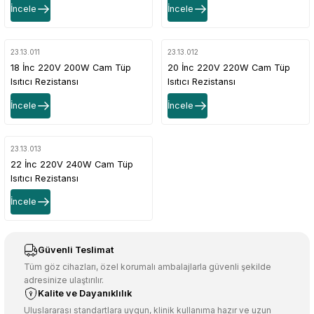
İncele
İncele
23.13.011
23.13.012
18 İnc 220V 200W Cam Tüp
20 İnc 220V 220W Cam Tüp
Isıtıcı Rezistansı
Isıtıcı Rezistansı
İncele
İncele
23.13.013
22 İnc 220V 240W Cam Tüp
Isıtıcı Rezistansı
İncele
Güvenli Teslimat
Tüm göz cihazları, özel korumalı ambalajlarla güvenli şekilde
adresinize ulaştırılır.
Kalite ve Dayanıklılık
Uluslararası standartlara uygun, klinik kullanıma hazır ve uzun