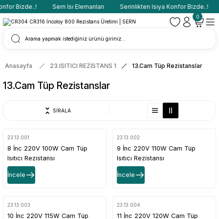
nfor Bizde..!
Sern Isı Elemanları
Serinlikten Isıya Konfor Bizde..!
0
Anasayfa
23.ISITICI REZİSTANS 1
13.Cam Tüp Rezistanslar
13.Cam Tüp Rezistanslar
SIRALA
23.13.001
23.13.002
8 İnc 220V 100W Cam Tüp
9 İnc 220V 110W Cam Tüp
Isıtıcı Rezistansı
Isıtıcı Rezistansı
İncele
İncele
23.13.003
23.13.004
10 İnc 220V 115W Cam Tüp
11 İnc 220V 120W Cam Tüp