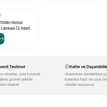
1
 10Mm Kırmızı
 Lambası (2 Adet)
venli Teslimat
Kalite ve Dayanıklılı
z cihazları, özel korumalı
Uluslararası standartlara uy
jlarla güvenli şekilde
kullanıma hazır ve uzun öm
ize ulaştırılır.
cihazlar sunuyoruz.