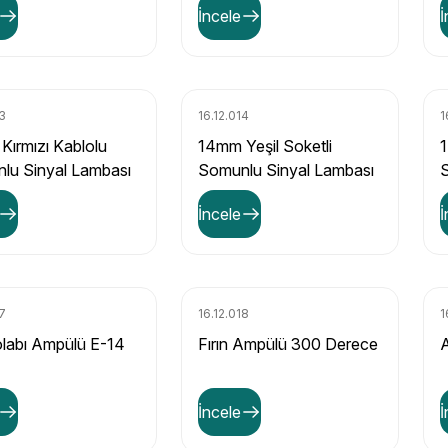
İncele
İ
13
16.12.014
1
Kırmızı Kablolu
14mm Yeşil Soketli
1
lu Sinyal Lambası
Somunlu Sinyal Lambası
S
İncele
İ
17
16.12.018
1
labı Ampülü E-14
Fırın Ampülü 300 Derece
A
İncele
İ