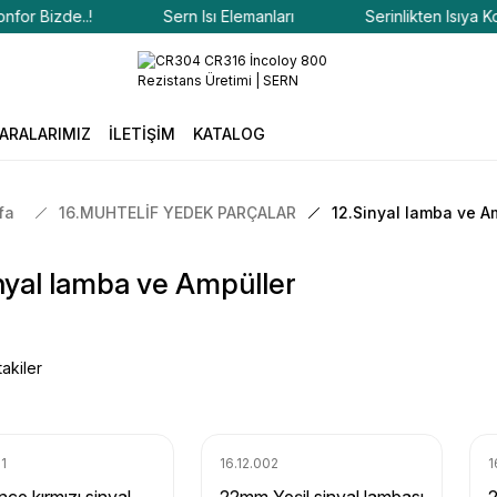
 Bizde..!
Sern Isı Elemanları
Serinlikten Isıya Konfor
ARALARIMIZ
İLETİŞİM
KATALOG
fa
16.MUHTELİF YEDEK PARÇALAR
12.Sinyal lamba ve A
nyal lamba ve Ampüller
akiler
01
16.12.002
1