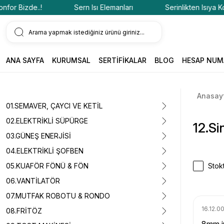
 Bizde..!
Sern Isı Elemanları
Serinlikten Isıya Konfor
ANA SAYFA
KURUMSAL
SERTİFİKALAR
BLOG
HESAP NUM
Anasay
01.SEMAVER, ÇAYCI VE KETİL
02.ELEKTRİKLİ SÜPÜRGE
12.Si
03.GÜNEŞ ENERJİSİ
04.ELEKTRİKLİ ŞOFBEN
05.KUAFÖR FÖNÜ & FÖN
Stokt
06.VANTİLATÖR
07.MUTFAK ROBOTU & RONDO
16.12.0
08.FRİTÖZ