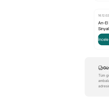
16.12.02
An-El
Sinyal
İncele
Gü
Tüm gö
ambala
adresin