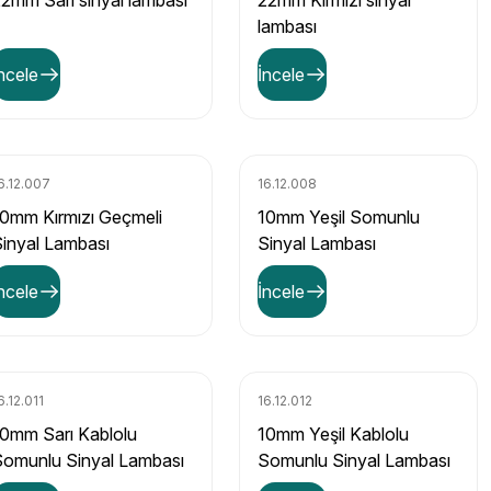
2mm Sarı sinyal lambası
22mm Kırmızı sinyal
lambası
ncele
İncele
6.12.007
16.12.008
0mm Kırmızı Geçmeli
10mm Yeşil Somunlu
inyal Lambası
Sinyal Lambası
ncele
İncele
6.12.011
16.12.012
0mm Sarı Kablolu
10mm Yeşil Kablolu
omunlu Sinyal Lambası
Somunlu Sinyal Lambası