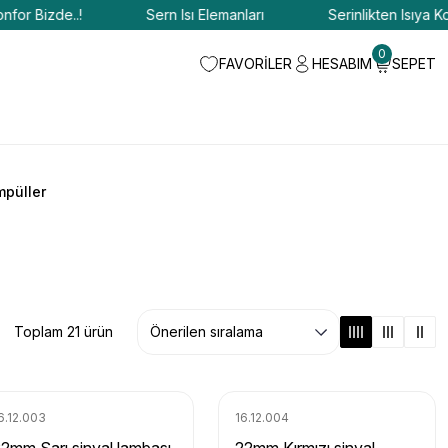
 Bizde..!
Sern Isı Elemanları
Serinlikten Isıya Konfor
0
FAVORİLER
HESABIM
SEPET
mpüller
Toplam 21 ürün
6.12.003
16.12.004