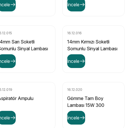
ncele
İncele
6.12.015
16.12.016
4mm Sarı Soketli
14mm Kırmızı Soketli
omunlu Sinyal Lambası
Somunlu Sinyal Lambası
ncele
İncele
6.12.019
16.12.020
spiratör Ampulu
Gömme Tam Boy
Lambası 15W 300
Derece
ncele
İncele