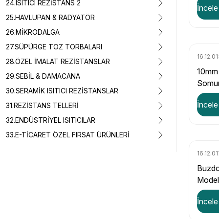
24.ISITICI REZİSTANS 2
İncele
25.HAVLUPAN & RADYATÖR
26.MİKRODALGA
27.SÜPÜRGE TOZ TORBALARI
16.12.0
28.ÖZEL İMALAT REZİSTANSLAR
10mm 
29.SEBİL & DAMACANA
Somun
30.SERAMİK ISITICI REZİSTANSLAR
İncele
31.REZİSTANS TELLERİ
32.ENDÜSTRİYEL ISITICILAR
33.E-TİCARET ÖZEL FIRSAT ÜRÜNLERİ
16.12.0
Buzdo
Model
İncele