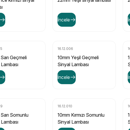
ce kırmızı sinyal
22mm Yeşil sinyal lambası
2
sı
İncele
İ
05
16.12.006
1
Sarı Geçmeli
10mm Yeşil Geçmeli
1
l Lambası
Sinyal Lambası
S
İncele
İ
09
16.12.010
1
Sarı Somunlu
10mm Kırmızı Somunlu
1
l Lambası
Sinyal Lambası
S