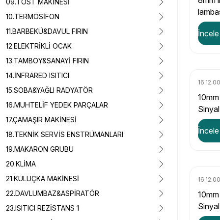
8mm in
09.TOST MAKİNESİ
lamba
10.TERMOSİFON
11.BARBEKÜ&DAVUL FIRIN
İncele
12.ELEKTRİKLİ OCAK
13.TAMBOY&SANAYİ FIRIN
14.İNFRARED ISITICI
16.12.0
15.SOBA&YAĞLI RADYATÖR
10mm 
16.MUHTELİF YEDEK PARÇALAR
Sinya
17.ÇAMAŞIR MAKİNESİ
İncele
18.TEKNİK SERVİS ENSTRÜMANLARI
19.MAKARON GRUBU
20.KLİMA
21.KULUÇKA MAKİNESİ
16.12.0
22.DAVLUMBAZ&ASPİRATÖR
10mm 
Sinya
23.ISITICI REZİSTANS 1