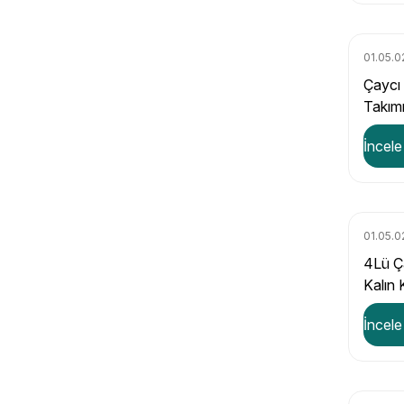
01.05.0
Çaycı
Takım
İncele
01.05.0
4Lü Ç
Kalın 
İncele