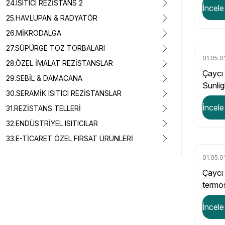
24.ISITICI REZİSTANS 2
İncele
25.HAVLUPAN & RADYATÖR
26.MİKRODALGA
27.SÜPÜRGE TOZ TORBALARI
01.05.0
28.ÖZEL İMALAT REZİSTANSLAR
Çaycı
29.SEBİL & DAMACANA
Sunli
30.SERAMİK ISITICI REZİSTANSLAR
İncele
31.REZİSTANS TELLERİ
32.ENDÜSTRİYEL ISITICILAR
33.E-TİCARET ÖZEL FIRSAT ÜRÜNLERİ
01.05.0
Çaycı 
termo
(STR
İncele