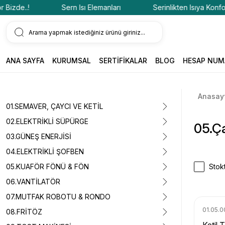
..!
Sern Isı Elemanları
Serinlikten Isıya Konfor Bizde
ANA SAYFA
KURUMSAL
SERTİFİKALAR
BLOG
HESAP NUM
Anasay
01.SEMAVER, ÇAYCI VE KETİL
02.ELEKTRİKLİ SÜPÜRGE
05.Ç
03.GÜNEŞ ENERJİSİ
04.ELEKTRİKLİ ŞOFBEN
05.KUAFÖR FÖNÜ & FÖN
Stokt
06.VANTİLATÖR
07.MUTFAK ROBOTU & RONDO
01.05.0
08.FRİTÖZ