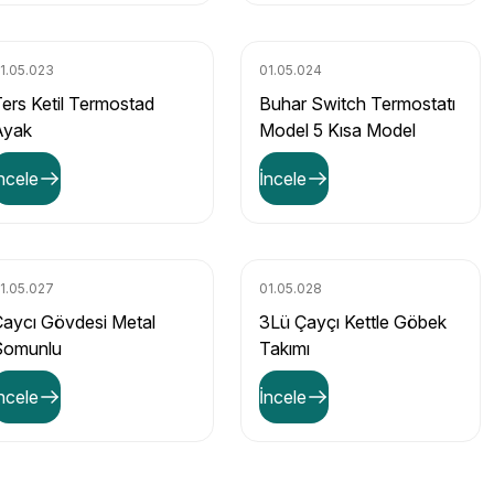
1.05.023
01.05.024
ers Ketil Termostad
Buhar Switch Termostatı
Ayak
Model 5 Kısa Model
ncele
İncele
1.05.027
01.05.028
aycı Gövdesi Metal
3Lü Çayçı Kettle Göbek
Somunlu
Takımı
imetal Termostadı
ncele
İncele