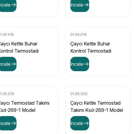
ncele
İncele
1.05.015
01.05.016
aycı Kettle Buhar
Çaycı Kettle Buhar
ontrol Termostadı
Kontrol Termostadı
odel 1 Fada Sl-888
Model 2 Sl-888 Xg-3
ncele
İncele
1.05.019
01.05.020
aycı Termostad Takımı
Çaycı Kettle Termostad
Ksd-269-1 Model
Takımı Ksd-269-1 Model
ncele
İncele