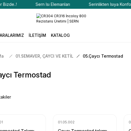
..!
Sern Isı Elemanları
Serinlikten Isıya Konfor Bizde
ARALARIMIZ
İLETİŞİM
KATALOG
fa
01.SEMAVER, ÇAYCI VE KETİL
05.Çaycı Termostad
aycı Termostad
akiler
01
01.05.002
0