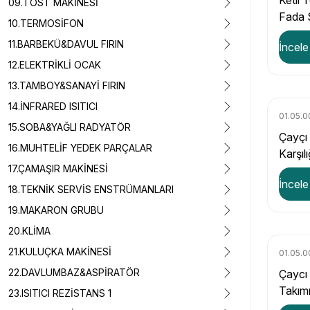
Ketil 
09.TOST MAKİNESİ
Fada 
10.TERMOSİFON
11.BARBEKÜ&DAVUL FIRIN
İncele
12.ELEKTRİKLİ OCAK
13.TAMBOY&SANAYİ FIRIN
14.İNFRARED ISITICI
01.05.0
15.SOBA&YAĞLI RADYATÖR
Çayçı
16.MUHTELİF YEDEK PARÇALAR
Karşıl
17.ÇAMAŞIR MAKİNESİ
İncele
18.TEKNİK SERVİS ENSTRÜMANLARI
19.MAKARON GRUBU
20.KLİMA
21.KULUÇKA MAKİNESİ
01.05.
22.DAVLUMBAZ&ASPİRATÖR
Çaycı
Takım
23.ISITICI REZİSTANS 1