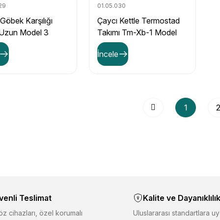
29
01.05.030
Göbek Karşılığı
Çaycı Kettle Termostad
Uzun Model 3
Takımı Tm-Xb-1 Model
İncele
1
venli Teslimat
Kalite ve Dayanıklılı
z cihazları, özel korumalı
Uluslararası standartlara uy