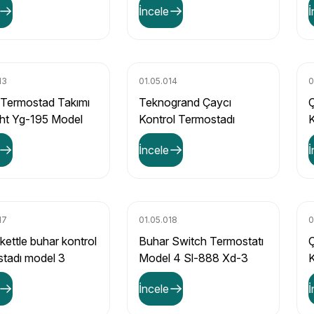
İncele
İ
13
01.05.014
0
 Termostad Takımı
Teknogrand Çaycı
Ç
ght Yg-195 Model
Kontrol Termostadı
K
Ksd168-2
M
İncele
İ
17
01.05.018
0
kettle buhar kontrol
Buhar Switch Termostatı
Ç
stadı model 3
Model 4 Sl-888 Xd-3
X)
İncele
İ