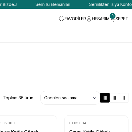
..!
Sern Isı Elemanları
Serinlikten Isıya Konfor Bizde
0
FAVORİLER
HESABIM
SEPET
Toplam 36 ürün
1.05.003
01.05.004