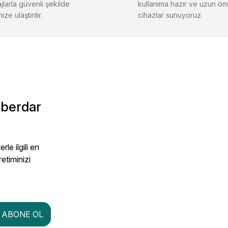
jlarla güvenli şekilde
kullanıma hazır ve uzun öm
ize ulaştırılır.
cihazlar sunuyoruz.
aberdar
le ilgili en
retiminizi
ABONE OL