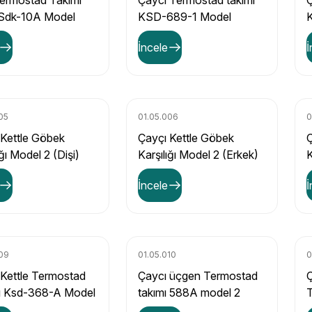
Termostad Takımı
Çaycı Termostad takımı
Ç
Sdk-10A Model
KSD-689-1 Model
K
İncele
İ
05
01.05.006
0
 Kettle Göbek
Çayçı Kettle Göbek
Ç
ığı Model 2 (Dişi)
Karşılığı Model 2 (Erkek)
K
İncele
İ
009
01.05.010
0
 Kettle Termostad
Çaycı üçgen Termostad
Ç
ı Ksd-368-A Model
takımı 588A model 2