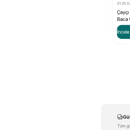
01.05.0
Çayçı 
Baca 
İncele
Gü
Tüm gö