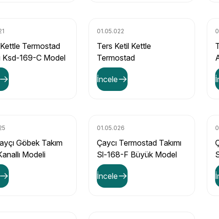
21
01.05.022
0
 Kettle Termostad
Ters Ketil Kettle
T
ı Ksd-169-C Model
Termostad
İncele
İ
25
01.05.026
0
ayçı Göbek Takım
Çaycı Termostad Takımı
Ç
Kanallı Modeli
Sl-168-F Büyük Model
B
İncele
İ