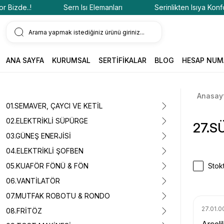
e..!
Sern Isı Elemanları
Serinlikten Isıya Konfor Bizd
ANA SAYFA
KURUMSAL
SERTİFİKALAR
BLOG
HESAP NUM
Anasay
01.SEMAVER, ÇAYCI VE KETİL
02.ELEKTRİKLİ SÜPÜRGE
27.S
03.GÜNEŞ ENERJİSİ
04.ELEKTRİKLİ ŞOFBEN
05.KUAFÖR FÖNÜ & FÖN
Stokt
06.VANTİLATÖR
07.MUTFAK ROBOTU & RONDO
27.01.0
08.FRİTÖZ