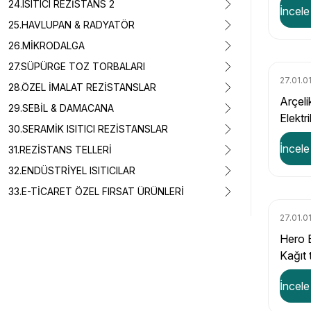
24.ISITICI REZİSTANS 2
İncele
25.HAVLUPAN & RADYATÖR
26.MİKRODALGA
27.SÜPÜRGE TOZ TORBALARI
27.01.0
28.ÖZEL İMALAT REZİSTANSLAR
Arçel
29.SEBİL & DAMACANA
Elektr
30.SERAMİK ISITICI REZİSTANSLAR
Torba 
İncele
31.REZİSTANS TELLERİ
32.ENDÜSTRİYEL ISITICILAR
33.E-TİCARET ÖZEL FIRSAT ÜRÜNLERİ
27.01.0
Hero E
Kağıt 
İncele