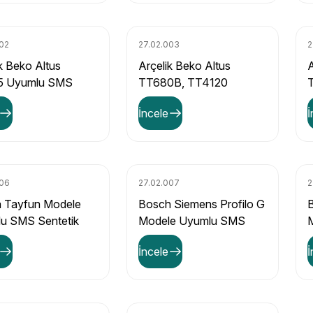
002
27.02.003
2
k Beko Altus
Arçelik Beko Altus
A
5 Uyumlu SMS
TT680B, TT4120
k Elektrikli
Uyumlu SMS Sentetik
S
İncele
İ
e Toz Torbası (5'li
Elektrikli Süpürge Toz
S
)
Torbası (5'li Paket)
P
006
27.02.007
2
a Tayfun Modele
Bosch Siemens Profilo G
B
u SMS Sentetik
Modele Uyumlu SMS
ikli Süpürge Toz
Sentetik Elektrikli
S
İncele
İ
ı (5'li Paket)
Süpürge Toz Torbası (5'li
S
Paket)
P