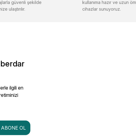
jlarla güvenli şekilde
kullanıma hazır ve uzun öm
ize ulaştırılır.
cihazlar sunuyoruz.
aberdar
le ilgili en
retiminizi
ABONE OL