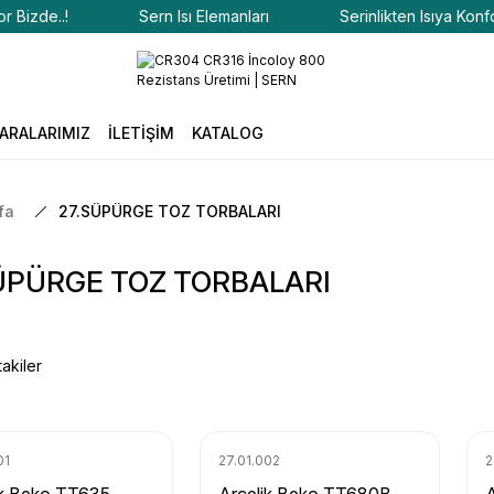
e..!
Sern Isı Elemanları
Serinlikten Isıya Konfor Bizd
ARALARIMIZ
İLETİŞİM
KATALOG
fa
27.SÜPÜRGE TOZ TORBALARI
ÜPÜRGE TOZ TORBALARI
akiler
01
27.01.002
2