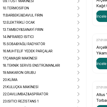
Arçel
09.TOST MAKİNESİ
Kağıt 
10.TERMOSİFON
11.BARBEKÜ&DAVUL FIRIN
İncele
12.ELEKTRİKLİ OCAK
13.TAMBOY&SANAYİ FIRIN
14.İNFRARED ISITICI
27.01.0
15.SOBA&YAĞLI RADYATÖR
Arçel
16.MUHTELİF YEDEK PARÇALAR
Yıkam
17.ÇAMAŞIR MAKİNESİ
Torba 
İncele
18.TEKNİK SERVİS ENSTRÜMANLARI
19.MAKARON GRUBU
20.KLİMA
21.KULUÇKA MAKİNESİ
27.01.0
22.DAVLUMBAZ&ASPİRATÖR
Altus 
Torbas
23.ISITICI REZİSTANS 1