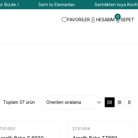
e..!
Sern Isı Elemanları
Serinlikten Isıya Konfor Bizd
0
FAVORİLER
HESABIM
SEPET
Toplam 37 ürün
7.01.003
27.01.004