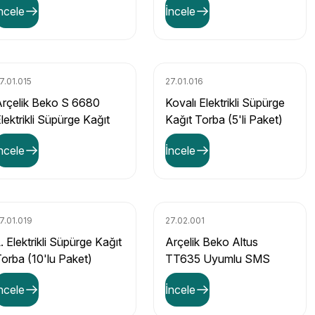
ncele
İncele
7.01.015
27.01.016
rçelik Beko S 6680
Kovalı Elektrikli Süpürge
lektrikli Süpürge Kağıt
Kağıt Torba (5'li Paket)
orba (10'lu Paket)
ncele
İncele
7.01.019
27.02.001
. Elektrikli Süpürge Kağıt
Arçelik Beko Altus
orba (10'lu Paket)
TT635 Uyumlu SMS
Sentetik Kumaş Elektrikli
ncele
İncele
Süpürge Toz Torbası (5'li
Paket)