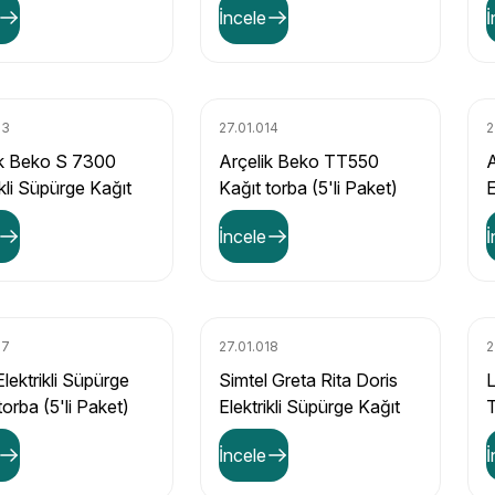
İncele
İ
13
27.01.014
2
ik Beko S 7300
Arçelik Beko TT550
A
ikli Süpürge Kağıt
Kağıt torba (5'li Paket)
E
(10'lu Paket)
T
İncele
İ
17
27.01.018
2
lektrikli Süpürge
Simtel Greta Rita Doris
L
torba (5'li Paket)
Elektrikli Süpürge Kağıt
T
Torba (10'lu Paket)
İncele
İ