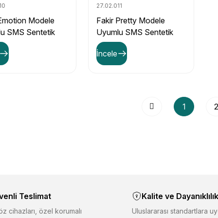
10
27.02.011
 Emotion Modele
Fakir Pretty Modele
u SMS Sentetik
Uyumlu SMS Sentetik
ikli Süpürge Toz
Elektrikli Süpürge Toz
İncele
ı (5'li Paket)
Torbası (5'li Paket)
1
venli Teslimat
Kalite ve Dayanıklılı
z cihazları, özel korumalı
Uluslararası standartlara uy