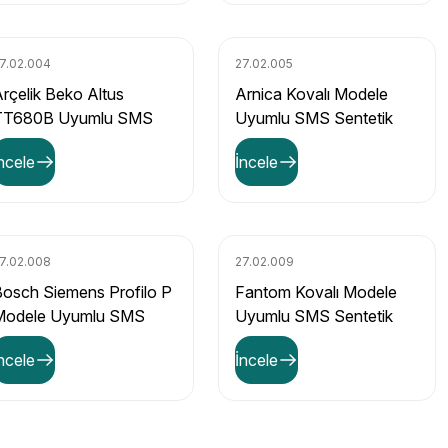
7.02.004
27.02.005
rçelik Beko Altus
Arnica Kovalı Modele
TT680B Uyumlu SMS
Uyumlu SMS Sentetik
entetik Elektrikli
Elektrikli Süpürge Toz
ncele
İncele
üpürge Toz Torbası (5'li
Torbası (5'li Paket)
aket)
7.02.008
27.02.009
osch Siemens Profilo P
Fantom Kovalı Modele
Modele Uyumlu SMS
Uyumlu SMS Sentetik
entetik Elektrikli
Elektrikli Süpürge Toz
ncele
İncele
üpürge Toz Torbası (5'li
Torbası (5'li Paket)
aket)