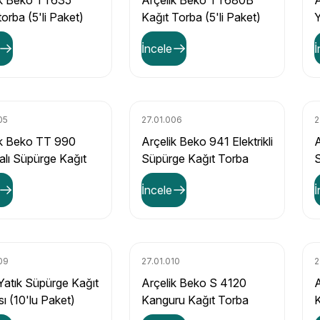
ik Beko TT635
Arçelik Beko TT680B
A
torba (5'li Paket)
Kağıt Torba (5'li Paket)
Y
K
İncele
İ
05
27.01.006
2
ik Beko TT 990
Arçelik Beko 941 Elektrikli
A
alı Süpürge Kağıt
Süpürge Kağıt Torba
S
(5'li Paket)
(10'lu Paket)
(
İncele
İ
09
27.01.010
2
Yatık Süpürge Kağıt
Arçelik Beko S 4120
ı (10'lu Paket)
Kanguru Kağıt Torba
K
(10'lu Paket)