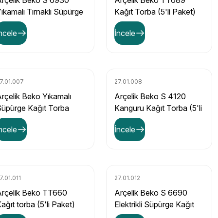
rçelik Beko S 6930
Arçelik Beko TT689
ıkamalı Tırnaklı Süpürge
Kağıt Torba (5'li Paket)
ağıt Torba (10'lu Paket)
ncele
İncele
7.01.007
27.01.008
rçelik Beko Yıkamalı
Arçelik Beko S 4120
üpürge Kağıt Torba
Kanguru Kağıt Torba (5'li
10'lu Paket)
Paket)
ncele
İncele
7.01.011
27.01.012
Arçelik Beko TT660
Arçelik Beko S 6690
ağıt torba (5'li Paket)
Elektrikli Süpürge Kağıt
Torba (10'lu Paket)