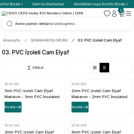
nfor Bizde..!
Sern Isı Elemanları
Serinlikten Isıya Konfor Bizde..!
0
Anasayfa
19.MAKARON GRUBU
03. PVC İzoleli Cam Elyaf
03. PVC İzoleli Cam Elyaf
SIRALA
19.03.001
19.03.002
1mm PVC izoleli Cam Elyaf
2mm PVC izoleli Cam Elyaf
Makaron - 1mm PVC İnsulated
Makaron - 2mm PVC İnsulated
Fiberglass Tubing
Fiberglass Tubing
İncele
İncele
19.03.003
19.03.004
3mm PVC izoleli Cam Elyaf
4mm PVC izoleli Cam Elyaf