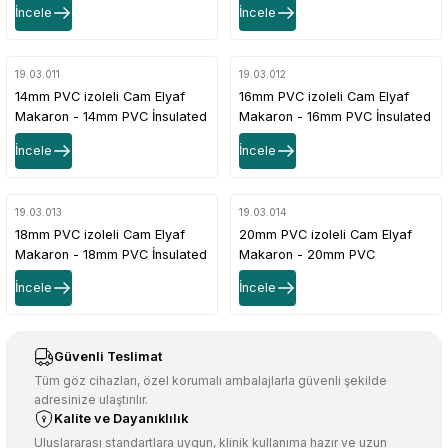
İncele
İncele
19.03.011
19.03.012
14mm PVC izoleli Cam Elyaf
16mm PVC izoleli Cam Elyaf
Makaron - 14mm PVC İnsulated
Makaron - 16mm PVC İnsulated
Fiberglass Tubing
Fiberglass Tubing
İncele
İncele
19.03.013
19.03.014
18mm PVC izoleli Cam Elyaf
20mm PVC izoleli Cam Elyaf
Makaron - 18mm PVC İnsulated
Makaron - 20mm PVC
Fiberglass Tubing
İnsulated Fiberglass Tubing
İncele
İncele
Güvenli Teslimat
Tüm göz cihazları, özel korumalı ambalajlarla güvenli şekilde
adresinize ulaştırılır.
Kalite ve Dayanıklılık
Uluslararası standartlara uygun, klinik kullanıma hazır ve uzun