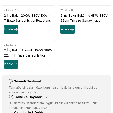
24.05.017
24.05.018
2 İnç Bakır 20KW 380V 100cm
2 İnç Bakır Bükümlü 6KW 380V
Trifaze Sanayi Isıtıcı Rezistansı
22cm Trifaze Sanayi Isıtıcı
Rezistansı
İncele
İncele
24.05.019
2 İnç Bakır Bükümlü 10KW 380V
22cm Trifaze Sanayi Isıtıcı
Rezistansı
İncele
Güvenli Teslimat
Tüm göz cihazları, özel korumalı ambalajlarla güvenli şekilde
adresinize ulaştırılır.
Kalite ve Dayanıklılık
Uluslararası standartlara uygun, klinik kullanıma hazır ve uzun
ömürlü cihazlar sunuyoruz.
Kolay İade & Değişim