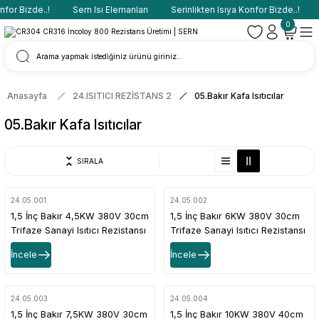
for Bizde..!
Sern Isı Elemanları
Serinlikten Isıya Konfor Bizde..!
0
Anasayfa
24.ISITICI REZİSTANS 2
05.Bakır Kafa Isıtıcılar
05.Bakır Kafa Isıtıcılar
SIRALA
24.05.001
24.05.002
1,5 İnç Bakır 4,5KW 380V 30cm
1,5 İnç Bakır 6KW 380V 30cm
Trifaze Sanayi Isıtıcı Rezistansı
Trifaze Sanayi Isıtıcı Rezistansı
İncele
İncele
24.05.003
24.05.004
1,5 İnç Bakır 7,5KW 380V 30cm
1,5 İnç Bakır 10KW 380V 40cm