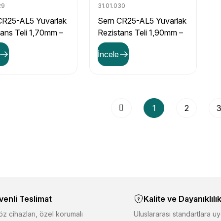
29
31.01.030
CR25-AL5 Yuvarlak
Sern CR25-AL5 Yuvarlak
tans Teli 1,70mm –
Rezistans Teli 1,90mm –
Ω/m Direnç Değerli
0,51 Ω/m Direnç Değerli
İncele
1
2
venli Teslimat
Kalite ve Dayanıklılı
z cihazları, özel korumalı
Uluslararası standartlara uy