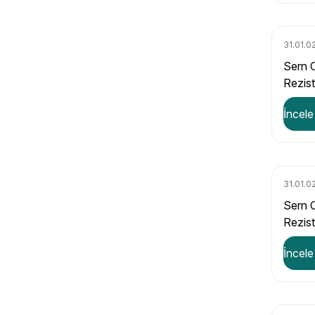
31.01.0
Sern 
Rezis
2,23 
İncele
31.01.0
Sern 
Rezis
1,09 Ω
İncele