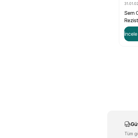
31.01.0
Sern 
Rezis
0,63 
İncele
Gü
Tüm gö