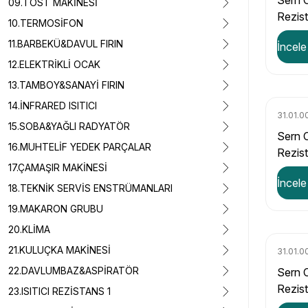
Sern 
09.TOST MAKİNESİ
Rezis
10.TERMOSİFON
374,1 
11.BARBEKÜ&DAVUL FIRIN
İncele
12.ELEKTRİKLİ OCAK
13.TAMBOY&SANAYİ FIRIN
14.İNFRARED ISITICI
31.01.0
15.SOBA&YAĞLI RADYATÖR
Sern 
16.MUHTELİF YEDEK PARÇALAR
Rezist
17.ÇAMAŞIR MAKİNESİ
108,4
İncele
18.TEKNİK SERVİS ENSTRÜMANLARI
19.MAKARON GRUBU
20.KLİMA
21.KULUÇKA MAKİNESİ
31.01.0
22.DAVLUMBAZ&ASPİRATÖR
Sern 
Rezis
23.ISITICI REZİSTANS 1
44,95