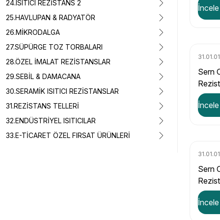
24.ISITICI REZİSTANS 2
İncele
Değerl
25.HAVLUPAN & RADYATÖR
26.MİKRODALGA
27.SÜPÜRGE TOZ TORBALARI
31.01.0
28.ÖZEL İMALAT REZİSTANSLAR
Sern 
29.SEBİL & DAMACANA
Rezis
30.SERAMİK ISITICI REZİSTANSLAR
11,30 
İncele
31.REZİSTANS TELLERİ
32.ENDÜSTRİYEL ISITICILAR
33.E-TİCARET ÖZEL FIRSAT ÜRÜNLERİ
31.01.0
Sern 
Rezis
5,02 
İncele