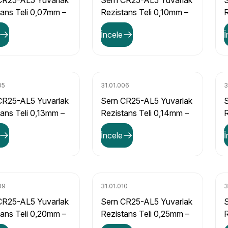
CR25-AL5 Yuvarlak
Sern CR25-AL5 Yuvarlak
tans Teli 0,07mm –
Rezistans Teli 0,10mm –
R
Ω/m Direnç Değerli
180,60 Ω/m Direnç
1
İncele
İ
Değerli
05
31.01.006
3
CR25-AL5 Yuvarlak
Sern CR25-AL5 Yuvarlak
ans Teli 0,13mm –
Rezistans Teli 0,14mm –
R
 Ω/m Direnç Değerli
93,54 Ω/m Direnç
İncele
İ
Değerli
D
09
31.01.010
3
CR25-AL5 Yuvarlak
Sern CR25-AL5 Yuvarlak
tans Teli 0,20mm –
Rezistans Teli 0,25mm –
R
 Ω/m Direnç
28,90 Ω/m Direnç Değerli
2