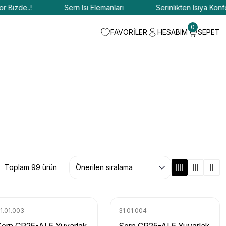
e..!
Sern Isı Elemanları
Serinlikten Isıya Konfor Bizd
0
FAVORİLER
HESABIM
SEPET
Toplam 99 ürün
1.01.003
31.01.004