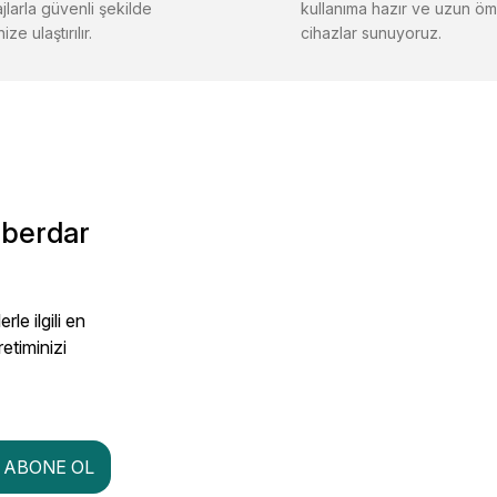
jlarla güvenli şekilde
kullanıma hazır ve uzun öm
ize ulaştırılır.
cihazlar sunuyoruz.
aberdar
le ilgili en
retiminizi
ABONE OL