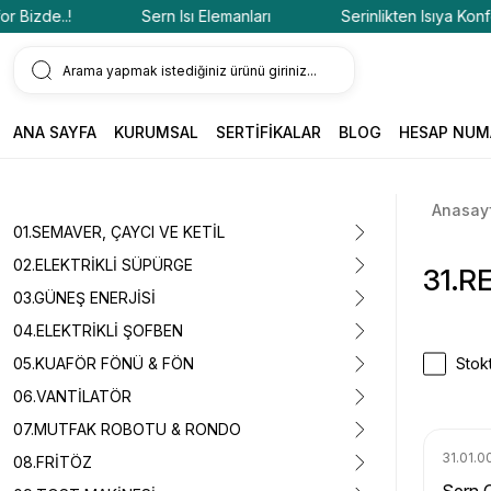
e..!
Sern Isı Elemanları
Serinlikten Isıya Konfor Bizd
ANA SAYFA
KURUMSAL
SERTİFİKALAR
BLOG
HESAP NUM
Anasay
01.SEMAVER, ÇAYCI VE KETİL
02.ELEKTRİKLİ SÜPÜRGE
31.R
03.GÜNEŞ ENERJİSİ
04.ELEKTRİKLİ ŞOFBEN
05.KUAFÖR FÖNÜ & FÖN
Stokt
06.VANTİLATÖR
07.MUTFAK ROBOTU & RONDO
31.01.0
08.FRİTÖZ