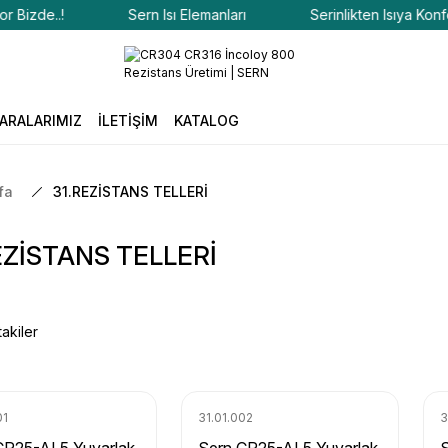
e..!
Sern Isı Elemanları
Serinlikten Isıya Konfor Bizd
ARALARIMIZ
İLETİŞİM
KATALOG
fa
31.REZİSTANS TELLERİ
EZİSTANS TELLERİ
akiler
01
31.01.002
3