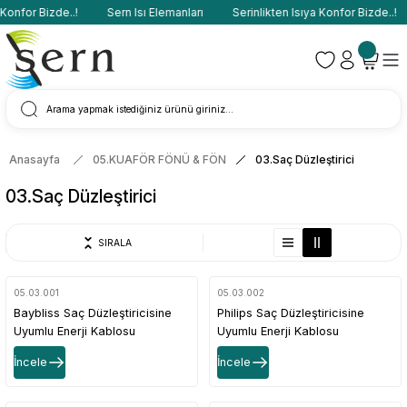
Konfor Bizde..!
Sern Isı Elemanları
Serinlikten Isıya Konfor Bizde..!
Anasayfa
05.KUAFÖR FÖNÜ & FÖN
03.Saç Düzleştirici
03.Saç Düzleştirici
SIRALA
05.03.001
05.03.002
Baybliss Saç Düzleştiricisine
Philips Saç Düzleştiricisine
Uyumlu Enerji Kablosu
Uyumlu Enerji Kablosu
İncele
İncele