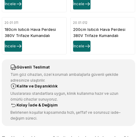
İncele
İncele
20.01.011
20.01.012
180cm Isıtıcılı Hava Perdesi
200cm Isıtıcılı Hava Perdesi
380V Trifaze Kumandalı
380V Trifaze Kumandalı
İncele
İncele
Güvenli Teslimat
Tüm göz cihazları, özel korumalı ambalajlarla güvenli şekilde
adresinize ulaştırılır.
Kalite ve Dayanıklılık
Uluslararası standartlara uygun, klinik kullanıma hazır ve uzun
ömürlü cihazlar sunuyoruz.
Kolay İade & Değişim
Belirlenen koşullar kapsamında hızlı, şeffaf ve sorunsuz iade–
değişim süreci.