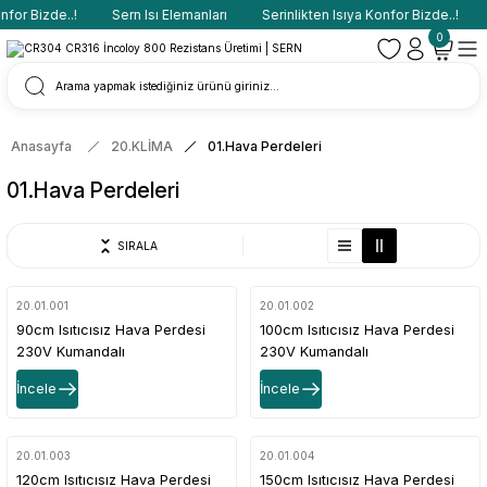
for Bizde..!
Sern Isı Elemanları
Serinlikten Isıya Konfor Bizde..!
0
Anasayfa
20.KLİMA
01.Hava Perdeleri
01.Hava Perdeleri
SIRALA
20.01.001
20.01.002
90cm Isıtıcısız Hava Perdesi
100cm Isıtıcısız Hava Perdesi
230V Kumandalı
230V Kumandalı
İncele
İncele
20.01.003
20.01.004
120cm Isıtıcısız Hava Perdesi
150cm Isıtıcısız Hava Perdesi