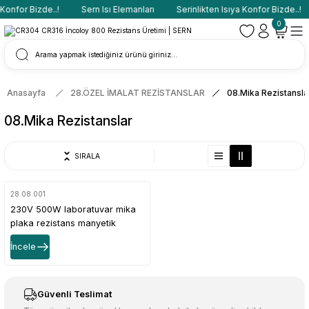
Konfor Bizde..!
Sern Isı Elemanları
Serinlikten Isıya Konfor Bizde..!
0
Anasayfa
28.ÖZEL İMALAT REZİSTANSLAR
08.Mika Rezistansla
08.Mika Rezistanslar
SIRALA
28.08.001
230V 500W laboratuvar mika
plaka rezistans manyetik
karıştırıcı
İncele
Güvenli Teslimat