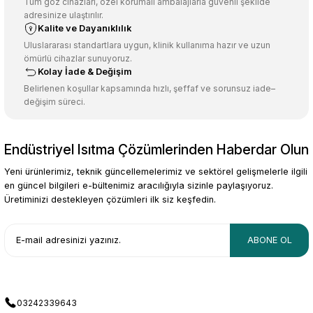
Tüm göz cihazları, özel korumalı ambalajlarla güvenli şekilde
adresinize ulaştırılır.
Kalite ve Dayanıklılık
Uluslararası standartlara uygun, klinik kullanıma hazır ve uzun
ömürlü cihazlar sunuyoruz.
Kolay İade & Değişim
Belirlenen koşullar kapsamında hızlı, şeffaf ve sorunsuz iade–
değişim süreci.
Endüstriyel Isıtma Çözümlerinden Haberdar Olun
Yeni ürünlerimiz, teknik güncellemelerimiz ve sektörel gelişmelerle ilgili
en güncel bilgileri e-bültenimiz aracılığıyla sizinle paylaşıyoruz.
Üretiminizi destekleyen çözümleri ilk siz keşfedin.
ABONE OL
03242339643