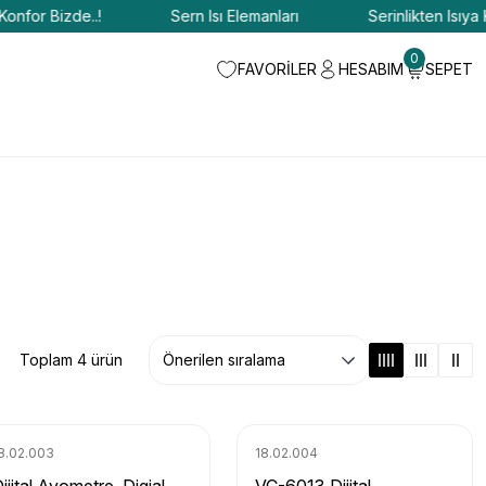
or Bizde..!
Sern Isı Elemanları
Serinlikten Isıya Konf
0
FAVORİLER
HESABIM
SEPET
Toplam 4 ürün
8.02.003
18.02.004