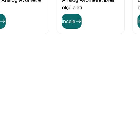
 Analog Avometre
Analog Avometre. ibreli
D
ölçü aleti
ö
İncele
İ