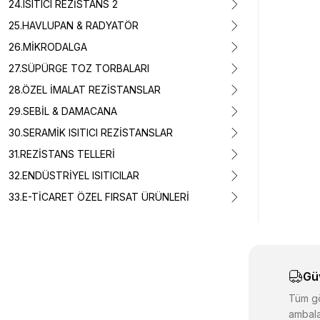
24.ISITICI REZİSTANS 2
25.HAVLUPAN & RADYATÖR
26.MİKRODALGA
27.SÜPÜRGE TOZ TORBALARI
28.ÖZEL İMALAT REZİSTANSLAR
29.SEBİL & DAMACANA
30.SERAMİK ISITICI REZİSTANSLAR
31.REZİSTANS TELLERİ
32.ENDÜSTRİYEL ISITICILAR
33.E-TİCARET ÖZEL FIRSAT ÜRÜNLERİ
Gü
Tüm gö
ambala