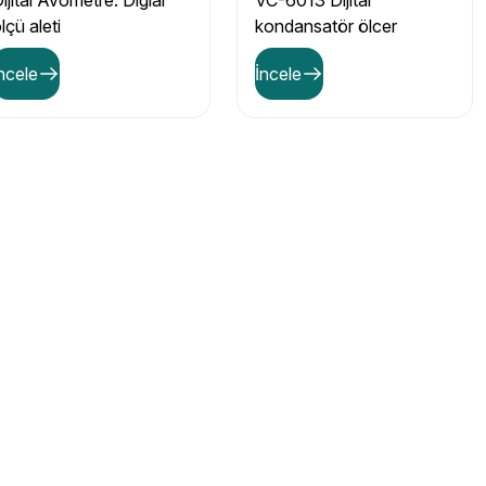
ijital Avometre. Digial
VC-6013 Dijital
lçü aleti
kondansatör ölcer
ncele
İncele