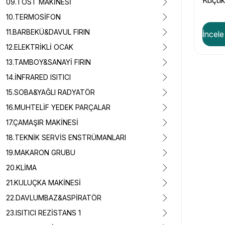
Küçük
09.TOST MAKİNESİ
10.TERMOSİFON
11.BARBEKÜ&DAVUL FIRIN
İncele
12.ELEKTRİKLİ OCAK
13.TAMBOY&SANAYİ FIRIN
14.İNFRARED ISITICI
15.SOBA&YAĞLI RADYATÖR
16.MUHTELİF YEDEK PARÇALAR
17.ÇAMAŞIR MAKİNESİ
18.TEKNİK SERVİS ENSTRÜMANLARI
19.MAKARON GRUBU
20.KLİMA
21.KULUÇKA MAKİNESİ
22.DAVLUMBAZ&ASPİRATÖR
23.ISITICI REZİSTANS 1