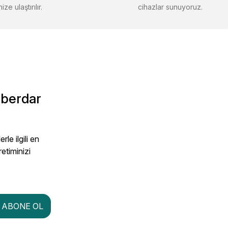
ize ulaştırılır.
cihazlar sunuyoruz.
aberdar
le ilgili en
retiminizi
ABONE OL