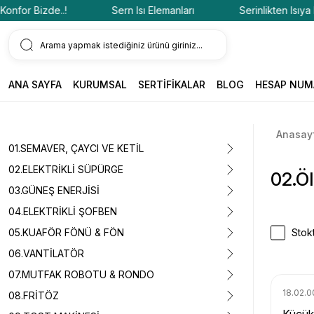
for Bizde..!
Sern Isı Elemanları
Serinlikten Isıya Konf
ANA SAYFA
KURUMSAL
SERTİFİKALAR
BLOG
HESAP NUM
Anasay
01.SEMAVER, ÇAYCI VE KETİL
02.ELEKTRİKLİ SÜPÜRGE
02.Öl
03.GÜNEŞ ENERJİSİ
04.ELEKTRİKLİ ŞOFBEN
05.KUAFÖR FÖNÜ & FÖN
Stokt
06.VANTİLATÖR
07.MUTFAK ROBOTU & RONDO
18.02.0
08.FRİTÖZ