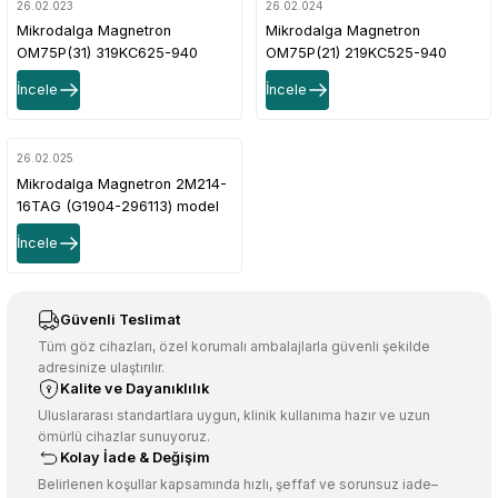
26.02.023
26.02.024
Mikrodalga Magnetron
Mikrodalga Magnetron
OM75P(31) 319KC625-940
OM75P(21) 219KC525-940
model 900-1000W
model 900W
İncele
İncele
26.02.025
Mikrodalga Magnetron 2M214-
16TAG (G1904-296113) model
İncele
Güvenli Teslimat
Tüm göz cihazları, özel korumalı ambalajlarla güvenli şekilde
adresinize ulaştırılır.
Kalite ve Dayanıklılık
Uluslararası standartlara uygun, klinik kullanıma hazır ve uzun
ömürlü cihazlar sunuyoruz.
Kolay İade & Değişim
Belirlenen koşullar kapsamında hızlı, şeffaf ve sorunsuz iade–