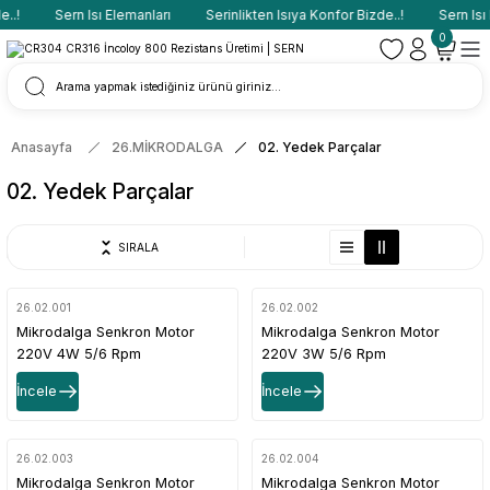
.!
Sern Isı Elemanları
Serinlikten Isıya Konfor Bizde..!
Sern Isı E
0
Anasayfa
26.MİKRODALGA
02. Yedek Parçalar
02. Yedek Parçalar
SIRALA
26.02.001
26.02.002
Mikrodalga Senkron Motor
Mikrodalga Senkron Motor
220V 4W 5/6 Rpm
220V 3W 5/6 Rpm
İncele
İncele
26.02.003
26.02.004
Mikrodalga Senkron Motor
Mikrodalga Senkron Motor