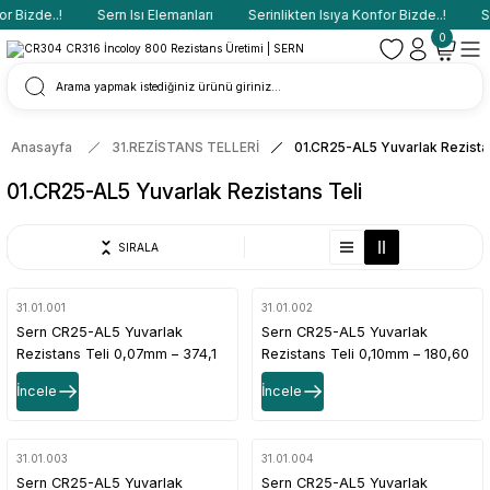
 Bizde..!
Sern Isı Elemanları
Serinlikten Isıya Konfor Bizde..!
Ser
0
Anasayfa
31.REZİSTANS TELLERİ
01.CR25-AL5 Yuvarlak Rezista
01.CR25-AL5 Yuvarlak Rezistans Teli
SIRALA
31.01.001
31.01.002
Sern CR25-AL5 Yuvarlak
Sern CR25-AL5 Yuvarlak
Rezistans Teli 0,07mm – 374,1
Rezistans Teli 0,10mm – 180,60
Ω/m Direnç Değerli
Ω/m Direnç Değerli
İncele
İncele
31.01.003
31.01.004
Sern CR25-AL5 Yuvarlak
Sern CR25-AL5 Yuvarlak