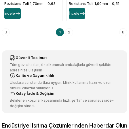
Rezistans Teli 1,70mm – 0,63
Rezistans Teli 1,90mm – 0,51
Ω/m Direnç Değerli
Ω/m Direnç Değerli
İncele
İncele
1
2
Güvenli Teslimat
Tüm göz cihazları, özel korumalı ambalajlarla güvenli şekilde
adresinize ulaştırılır.
Kalite ve Dayanıklılık
Uluslararası standartlara uygun, klinik kullanıma hazır ve uzun
ömürlü cihazlar sunuyoruz.
Kolay İade & Değişim
Belirlenen koşullar kapsamında hızlı, şeffaf ve sorunsuz iade–
değişim süreci.
Endüstriyel Isıtma Çözümlerinden Haberdar Olun