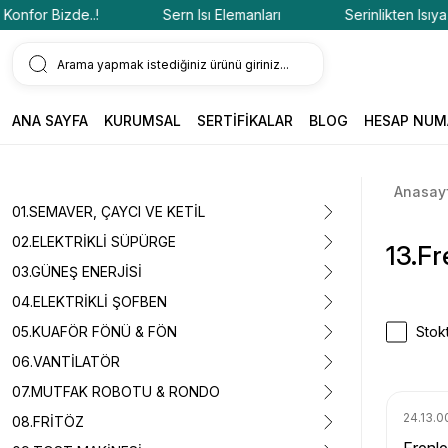
for Bizde..!
Sern Isı Elemanları
Serinlikten Isıya Kon
ANA SAYFA
KURUMSAL
SERTİFİKALAR
BLOG
HESAP NUM
Anasay
01.SEMAVER, ÇAYCI VE KETİL
02.ELEKTRİKLİ SÜPÜRGE
13.Fr
03.GÜNEŞ ENERJİSİ
04.ELEKTRİKLİ ŞOFBEN
05.KUAFÖR FÖNÜ & FÖN
Stokt
06.VANTİLATÖR
07.MUTFAK ROBOTU & RONDO
24.13.0
08.FRİTÖZ