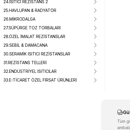
24.ISITICI REZİSTANS 2
25.HAVLUPAN & RADYATÖR
26.MİKRODALGA
27.SÜPÜRGE TOZ TORBALARI
28.ÖZEL İMALAT REZİSTANSLAR
29.SEBİL & DAMACANA
30.SERAMİK ISITICI REZİSTANSLAR
31.REZİSTANS TELLERİ
32.ENDÜSTRİYEL ISITICILAR
33.E-TİCARET ÖZEL FIRSAT ÜRÜNLERİ
Gü
Tüm gö
ambala