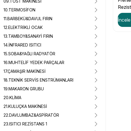
Frenle
09.TOST MAKİNESİ
Rezis
10.TERMOSİFON
CR30
11.BARBEKÜ&DAVUL FIRIN
İncele
12.ELEKTRİKLİ OCAK
13.TAMBOY&SANAYİ FIRIN
14.İNFRARED ISITICI
15.SOBA&YAĞLI RADYATÖR
16.MUHTELİF YEDEK PARÇALAR
17.ÇAMAŞIR MAKİNESİ
18.TEKNİK SERVİS ENSTRÜMANLARI
19.MAKARON GRUBU
20.KLİMA
21.KULUÇKA MAKİNESİ
22.DAVLUMBAZ&ASPİRATÖR
23.ISITICI REZİSTANS 1