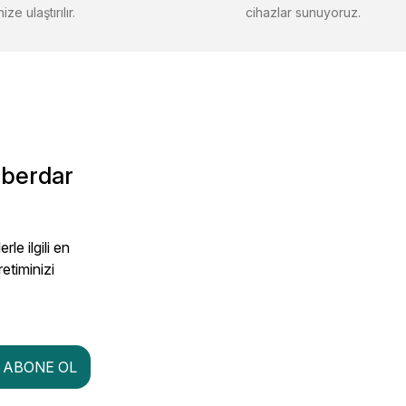
ize ulaştırılır.
cihazlar sunuyoruz.
aberdar
le ilgili en
retiminizi
ABONE OL