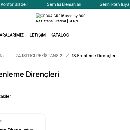
for Bizde..!
Sern Isı Elemanları
Serinlikten Isıya Kon
ARALARIMIZ
İLETİŞİM
KATALOG
fa
24.ISITICI REZİSTANS 2
13.Frenleme Dirençleri
enleme Dirençleri
akiler
01