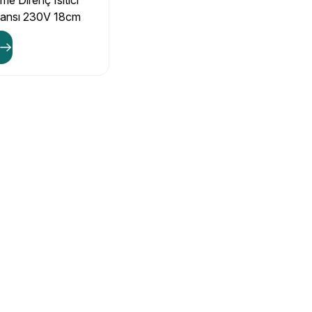
me Direnç Isıtıcı
tansı 230V 18cm
4 4,5mm