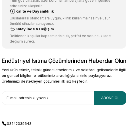
Tüm göz cihazları, özel korumalı ambalajlarla güvenli şekilde
adresinize ulaştırılır.
Kalite ve Dayanıklılık
Uluslararası standartlara uygun, klinik kullanıma hazır ve uzun
ömürlü cihazlar sunuyoruz.
Kolay İade & Değişim
Belirlenen koşullar kapsamında hızlı, şeffaf ve sorunsuz iade–
değişim süreci.
Endüstriyel Isıtma Çözümlerinden Haberdar Olun
Yeni ürünlerimiz, teknik güncellemelerimiz ve sektörel gelişmelerle ilgili
en güncel bilgileri e-bültenimiz aracılığıyla sizinle paylaşıyoruz.
Üretiminizi destekleyen çözümleri ilk siz keşfedin.
ABONE OL
03242339643