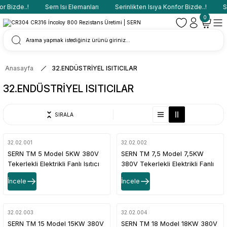
 Bizde..!
Sern Isı Elemanları
Serinlikten Isıya Konfor Bizde..!
Se
0
Anasayfa
32.ENDÜSTRİYEL ISITICILAR
32.ENDÜSTRİYEL ISITICILAR
SIRALA
32.02.001
32.02.002
SERN TM 5 Model 5KW 380V
SERN TM 7,5 Model 7,5KW
Tekerlekli Elektrikli Fanlı Isıtıcı
380V Tekerlekli Elektrikli Fanlı
45m² Termostatlı
Isıtıcı 75m² Termostatlı
İncele
İncele
32.02.003
32.02.004
SERN TM 15 Model 15KW 380V
SERN TM 18 Model 18KW 380V