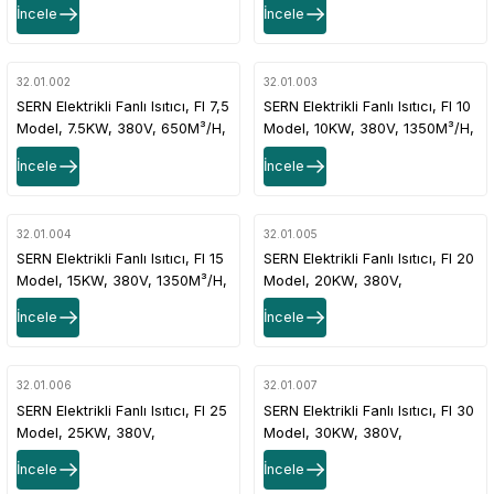
İncele
İncele
Devresi + Fan + Termostat
32.01.002
32.01.003
SERN Elektrikli Fanlı Isıtıcı, FI 7,5
SERN Elektrikli Fanlı Isıtıcı, FI 10
Model, 7.5KW, 380V, 650M³/H,
Model, 10KW, 380V, 1350M³/H,
40-70M², Termostatlı
70-100M², Termostatlı
İncele
İncele
32.01.004
32.01.005
SERN Elektrikli Fanlı Isıtıcı, FI 15
SERN Elektrikli Fanlı Isıtıcı, FI 20
Model, 15KW, 380V, 1350M³/H,
Model, 20KW, 380V,
120-150M², Termostatlı
2200M³/H, 180-200M², 2
İncele
İncele
Kademeli Isıtma Devresi + Fan
+Termostatlı
32.01.006
32.01.007
SERN Elektrikli Fanlı Isıtıcı, FI 25
SERN Elektrikli Fanlı Isıtıcı, FI 30
Model, 25KW, 380V,
Model, 30KW, 380V,
2200M³/H, 250-300M², 2
2200M³/H, 350M², 2 Kademeli
İncele
İncele
Kademeli Isıtma Devresi + Fan
Isıtma Devresi + Fan