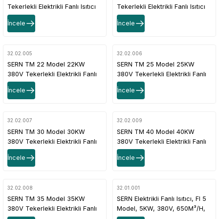
Tekerlekli Elektrikli Fanlı Isıtıcı
Tekerlekli Elektrikli Fanlı Isıtıcı
150m² Termostatlı
200m² Termostatlı
İncele
İncele
32.02.005
32.02.006
SERN TM 22 Model 22KW
SERN TM 25 Model 25KW
380V Tekerlekli Elektrikli Fanlı
380V Tekerlekli Elektrikli Fanlı
Isıtıcı 260m² 2 Kademe +
Isıtıcı 300m² 2 Kademe +
İncele
İncele
Termostatlı
Termostatlı
32.02.007
32.02.009
SERN TM 30 Model 30KW
SERN TM 40 Model 40KW
380V Tekerlekli Elektrikli Fanlı
380V Tekerlekli Elektrikli Fanlı
Isıtıcı 350m² 2 Kademe +
Isıtıcı 450m² 3 Kademe Isıtma
İncele
İncele
Termostatlı
Devresi + Fan + Termostat
32.02.008
32.01.001
SERN TM 35 Model 35KW
SERN Elektrikli Fanlı Isıtıcı, FI 5
380V Tekerlekli Elektrikli Fanlı
Model, 5KW, 380V, 650M³/H,
Isıtıcı 400m² 3 Kademe Isıtma
30-50M², Termostatlı