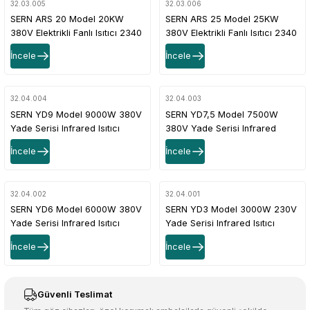
32.03.005
32.03.006
SERN ARS 20 Model 20KW
SERN ARS 25 Model 25KW
380V Elektrikli Fanlı Isıtıcı 2340
380V Elektrikli Fanlı Isıtıcı 2340
M³/H 150–200 M² 2 Kademe +
M³/H 200–250 M² 2 Kademe +
İncele
İncele
Termostatlı
Termostatlı
32.04.004
32.04.003
SERN YD9 Model 9000W 380V
SERN YD7,5 Model 7500W
Yade Serisi Infrared Isıtıcı
380V Yade Serisi Infrared
Isıtıcı
İncele
İncele
32.04.002
32.04.001
SERN YD6 Model 6000W 380V
SERN YD3 Model 3000W 230V
Yade Serisi Infrared Isıtıcı
Yade Serisi Infrared Isıtıcı
İncele
İncele
Güvenli Teslimat