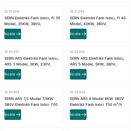
+Termostatlı
+Termostatlı
32.01.008
32.01.009
SERN Elektrikli Fanlı Isıtıcı, FI 35
SERN Elektrikli Fanlı Isıtıcı, FI 40
Model, 35KW, 380V,
Model, 40KW, 380V,
2200M³/H, 400M², 3 Kademeli
2200M³/H, 450M², 3 Kademeli
İncele
İncele
Isıtma Devresi + Fan
Isıtma Devresi + Fan
+Termostatlı
+Termostatlı
32.03.001
32.03.002
SERN ARS Elektrikli Fanlı Isıtıcı,
SERN ARS Elektrikli Fanlı Isıtıcı,
ARS 3 Model, 3KW, 230V,
ARS 5 Model, 5KW, 380V,
500M³/H, 20-30M²,
500M³/H, 30-50M²,
İncele
İncele
Termostatlı, Fişli
Termostatlı
32.03.003
32.03.004
SERN ARS 7,5 Model 7,5KW
SERN ARS 9 Model 9KW 380V
380V Elektrikli Fanlı Isıtıcı 700
Elektrikli Fanlı Isıtıcı 700 m³/h
m³/h 50–75 m² 2 Kademe +
60–90 m² 2 Kademe +
İncele
İncele
Termostatlı
Termostatlı