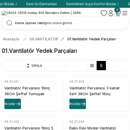
 Bizde..!
Sern Isı Elemanları
Serinlikten Isıya Konfor Bizde..!
Ser
0
Anasayfa
06.VANTİLATÖR
01.Vantilatör Yedek Parçaları
01.Vantilatör Yedek Parçaları
SIRALA
06.01.001
06.01.002
Vantilatör Pervanesi 16inç
Vantilatör Pervanesi 3 kanat
36Cm Şeffaf Yumuşak
Sert 36Cm Şeffaf 16inç
İncele
İncele
06.01.003
06.01.004
Vantilatör Pervanesi 16inç 5
Raks Eski Model Vantilatör