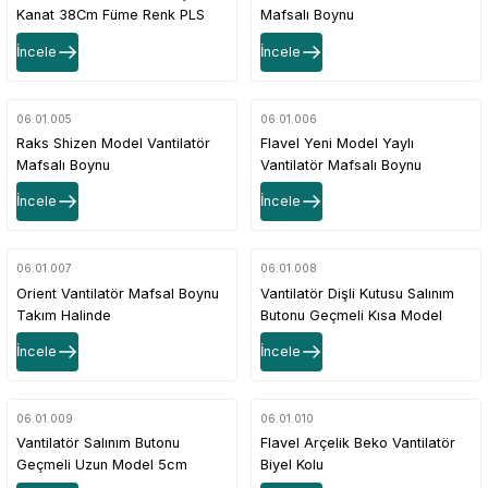
Kanat 38Cm Füme Renk PLS
Mafsalı Boynu
İncele
İncele
06.01.005
06.01.006
Raks Shizen Model Vantilatör
Flavel Yeni Model Yaylı
Mafsalı Boynu
Vantilatör Mafsalı Boynu
İncele
İncele
06.01.007
06.01.008
Orient Vantilatör Mafsal Boynu
Vantilatör Dişli Kutusu Salınım
Takım Halinde
Butonu Geçmeli Kısa Model
4cm
İncele
İncele
06.01.009
06.01.010
Vantilatör Salınım Butonu
Flavel Arçelik Beko Vantilatör
Geçmeli Uzun Model 5cm
Biyel Kolu