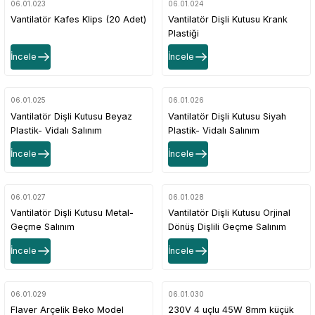
06.01.023
06.01.024
Vantilatör Kafes Klips (20 Adet)
Vantilatör Dişli Kutusu Krank
Plastiği
İncele
İncele
06.01.025
06.01.026
Vantilatör Dişli Kutusu Beyaz
Vantilatör Dişli Kutusu Siyah
Plastik- Vidalı Salınım
Plastik- Vidalı Salınım
İncele
İncele
06.01.027
06.01.028
Vantilatör Dişli Kutusu Metal-
Vantilatör Dişli Kutusu Orjinal
Geçme Salınım
Dönüş Dişlili Geçme Salınım
İncele
İncele
06.01.029
06.01.030
Flaver Arçelik Beko Model
230V 4 uçlu 45W 8mm küçük