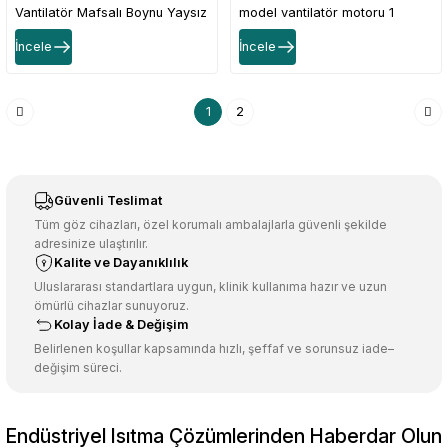
Vantilatör Mafsalı Boynu Yaysız
model vantilatör motoru 1
İncele
İncele
1
2
Güvenli Teslimat
Tüm göz cihazları, özel korumalı ambalajlarla güvenli şekilde
adresinize ulaştırılır.
Kalite ve Dayanıklılık
Uluslararası standartlara uygun, klinik kullanıma hazır ve uzun
ömürlü cihazlar sunuyoruz.
Kolay İade & Değişim
Belirlenen koşullar kapsamında hızlı, şeffaf ve sorunsuz iade–
değişim süreci.
Endüstriyel Isıtma Çözümlerinden Haberdar Olun