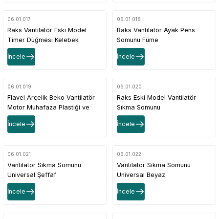
06.01.017
06.01.018
Raks Vantilatör Eski Model
Raks Vantilatör Ayak Pens
Timer Düğmesi Kelebek
Somunu Füme
İncele
İncele
06.01.019
06.01.020
Flavel Arçelik Beko Vantilatör
Raks Eski Model Vantilatör
Motor Muhafaza Plastiği ve
Sıkma Somunu
Kapağı
İncele
İncele
06.01.021
06.01.022
Vantilatör Sıkma Somunu
Vantilatör Sıkma Somunu
Universal Şeffaf
Universal Beyaz
İncele
İncele