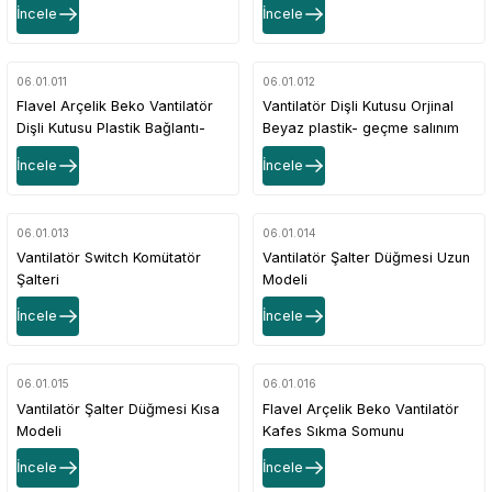
İncele
İncele
06.01.011
06.01.012
Flavel Arçelik Beko Vantilatör
Vantilatör Dişli Kutusu Orjinal
Dişli Kutusu Plastik Bağlantı-
Beyaz plastik- geçme salınım
geçme salınım
İncele
İncele
06.01.013
06.01.014
Vantilatör Switch Komütatör
Vantilatör Şalter Düğmesi Uzun
Şalteri
Modeli
İncele
İncele
06.01.015
06.01.016
Vantilatör Şalter Düğmesi Kısa
Flavel Arçelik Beko Vantilatör
Modeli
Kafes Sıkma Somunu
İncele
İncele