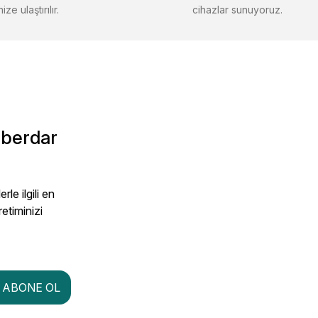
ize ulaştırılır.
cihazlar sunuyoruz.
aberdar
le ilgili en
retiminizi
ABONE OL