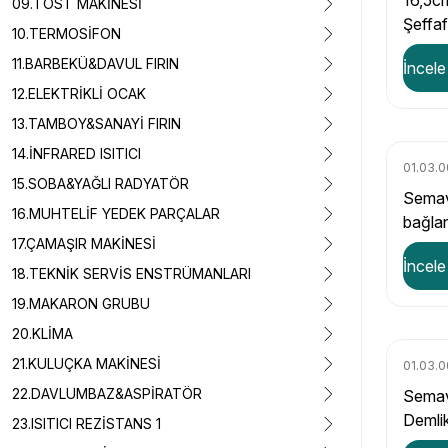
16,5c
09.TOST MAKİNESİ
Şeffaf
10.TERMOSİFON
11.BARBEKÜ&DAVUL FIRIN
İncele
12.ELEKTRİKLİ OCAK
13.TAMBOY&SANAYİ FIRIN
14.İNFRARED ISITICI
01.03.
15.SOBA&YAĞLI RADYATÖR
Semav
16.MUHTELİF YEDEK PARÇALAR
bağlan
17.ÇAMAŞIR MAKİNESİ
pirinç
İncele
18.TEKNİK SERVİS ENSTRÜMANLARI
19.MAKARON GRUBU
20.KLİMA
21.KULUÇKA MAKİNESİ
01.03.
22.DAVLUMBAZ&ASPİRATÖR
Semav
Demlik
23.ISITICI REZİSTANS 1
Krom