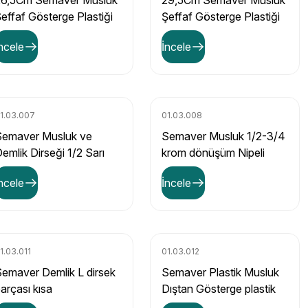
26,5Cm Semaver Musluk
29,5Cm Semaver Musluk
effaf Gösterge Plastiği
Şeffaf Gösterge Plastiği
ncele
İncele
1.03.007
01.03.008
Semaver Musluk ve
Semaver Musluk 1/2-3/4
emlik Dirseği 1/2 Sarı
krom dönüşüm Nipeli
ipel
ncele
İncele
1.03.011
01.03.012
emaver Demlik L dirsek
Semaver Plastik Musluk
arçası kısa
Dıştan Gösterge plastik
seti