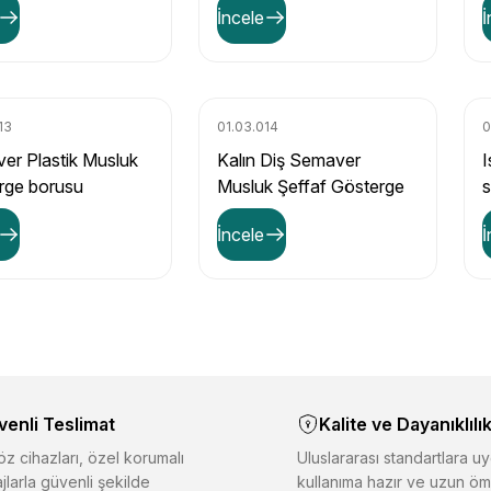
İncele
İ
13
01.03.014
0
er Plastik Musluk
Kalın Diş Semaver
I
rge borusu
Musluk Şeffaf Gösterge
ağı
Plastiği
İncele
İ
venli Teslimat
Kalite ve Dayanıklılı
z cihazları, özel korumalı
Uluslararası standartlara uy
jlarla güvenli şekilde
kullanıma hazır ve uzun öm