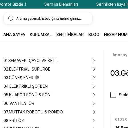
or Bizde..!
Sern Isı Elemanları
Serinlikten Isıya Konf
ANA SAYFA
KURUMSAL
SERTİFİKALAR
BLOG
HESAP NUM
Anasay
01.SEMAVER, ÇAYCI VE KETİL
02.ELEKTRİKLİ SÜPÜRGE
03.G
03.GÜNEŞ ENERJİSİ
04.ELEKTRİKLİ ŞOFBEN
05.KUAFÖR FÖNÜ & FÖN
Stokt
06.VANTİLATÖR
07.MUTFAK ROBOTU & RONDO
01.03.0
08.FRİTÖZ