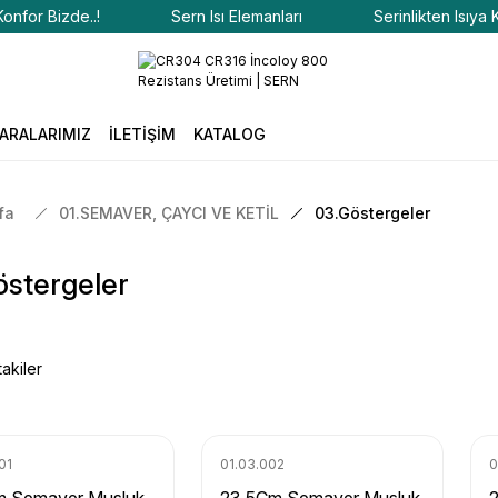
or Bizde..!
Sern Isı Elemanları
Serinlikten Isıya Konf
ARALARIMIZ
İLETİŞİM
KATALOG
fa
01.SEMAVER, ÇAYCI VE KETİL
03.Göstergeler
östergeler
akiler
01
01.03.002
0