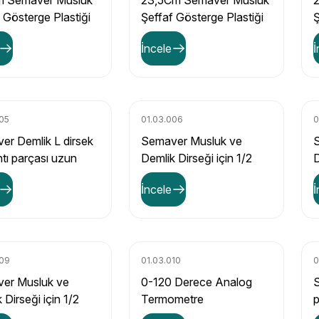
m Semaver Musluk
23,5Cm Semaver Musluk
 Gösterge Plastiği
Şeffaf Gösterge Plastiği
Ş
İncele
İ
005
01.03.006
0
er Demlik L dirsek
Semaver Musluk ve
tı parçası uzun
Demlik Dirseği için 1/2
D
Krom Nipel
N
İncele
İ
009
01.03.010
0
er Musluk ve
0-120 Derece Analog
S
 Dirseği için 1/2
Termometre
p
 Somun