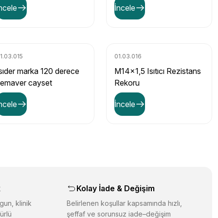
ncele
İncele
1.03.015
01.03.016
sıder marka 120 derece
M14x1,5 Isıtıcı Rezistans
semaver cayset
Rekoru
termometre
ncele
İncele
k
Kolay İade & Değişim
gun, klinik
Belirlenen koşullar kapsamında hızlı,
ürlü
şeffaf ve sorunsuz iade–değişim