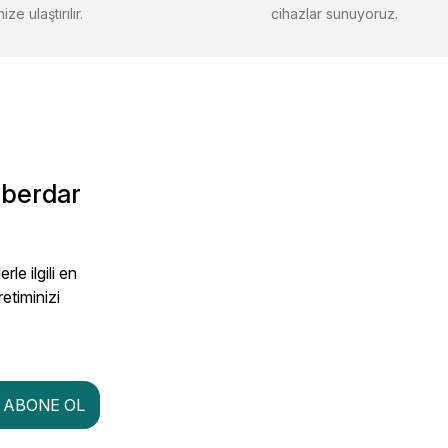
ize ulaştırılır.
cihazlar sunuyoruz.
aberdar
le ilgili en
retiminizi
ABONE OL