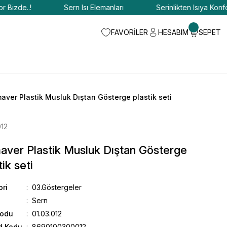
zde..!
Sern Isı Elemanları
Serinlikten Isıya Konfor Bi
FAVORİLER
HESABIM
SEPET
aver Plastik Musluk Dıştan Gösterge plastik seti
012
ver Plastik Musluk Dıştan Gösterge
tik seti
ori
03.Göstergeler
Sern
Kodu
01.03.012
d Kodu
8690100300012