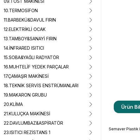
09.TOST MAKİNESİ
10.TERMOSİFON
11.BARBEKÜ&DAVUL FIRIN
12.ELEKTRİKLİ OCAK
13.TAMBOY&SANAYİ FIRIN
14.İNFRARED ISITICI
15.SOBA&YAĞLI RADYATÖR
16.MUHTELİF YEDEK PARÇALAR
17.ÇAMAŞIR MAKİNESİ
18.TEKNİK SERVİS ENSTRÜMANLARI
19.MAKARON GRUBU
20.KLİMA
Ürün Bil
21.KULUÇKA MAKİNESİ
22.DAVLUMBAZ&ASPİRATÖR
Semaver Plastik 
23.ISITICI REZİSTANS 1