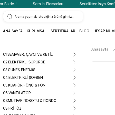
izde..!
Sern Isı Elemanları
Serinlikten Isıya Konfor Bi
ANA SAYFA
KURUMSAL
SERTİFİKALAR
BLOG
HESAP NUM
Anasayfa
01.SEMAVER, ÇAYCI VE KETİL
02.ELEKTRİKLİ SÜPÜRGE
03.GÜNEŞ ENERJİSİ
04.ELEKTRİKLİ ŞOFBEN
05.KUAFÖR FÖNÜ & FÖN
06.VANTİLATÖR
07.MUTFAK ROBOTU & RONDO
08.FRİTÖZ