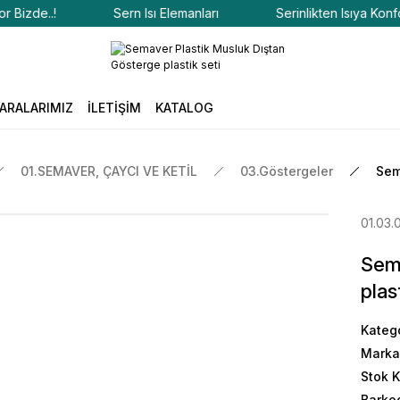
zde..!
Sern Isı Elemanları
Serinlikten Isıya Konfor Bi
ARALARIMIZ
İLETİŞİM
KATALOG
01.SEMAVER, ÇAYCI VE KETİL
03.Göstergeler
Sem
01.03.
Sema
plas
Kateg
Marka
Stok 
Barko