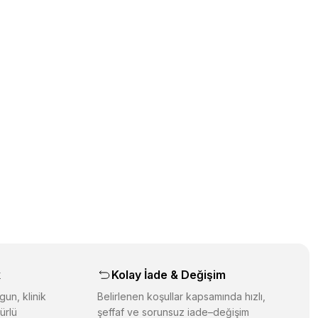
üz noktaları öneri formunu kullanarak tarafımıza iletebilirsiniz.
orulmamış.
 yapın!
yapın!
aş
k
Kolay İade & Değişim
gun, klinik
Belirlenen koşullar kapsamında hızlı,
ürlü
şeffaf ve sorunsuz iade–değişim