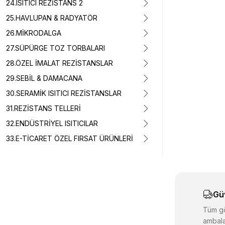
24.ISITICI REZİSTANS 2
Bu ürünün fiyat 
25.HAVLUPAN & RADYATÖR
Görüş ve önerile
26.MİKRODALGA
27.SÜPÜRGE TOZ TORBALARI
Ürün resmi k
Ürün açıklam
28.ÖZEL İMALAT REZİSTANSLAR
Ürün bilgiler
29.SEBİL & DAMACANA
Ürün fiyatı d
30.SERAMİK ISITICI REZİSTANSLAR
Bu ürüne benz
31.REZİSTANS TELLERİ
32.ENDÜSTRİYEL ISITICILAR
33.E-TİCARET ÖZEL FIRSAT ÜRÜNLERİ
Gü
Tüm gö
ambala