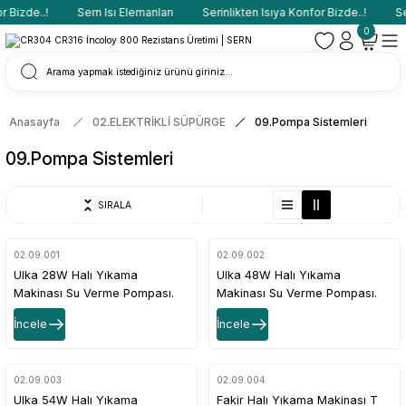
Bizde..!
Sern Isı Elemanları
Serinlikten Isıya Konfor Bizde..!
Ser
0
Anasayfa
02.ELEKTRİKLİ SÜPÜRGE
09.Pompa Sistemleri
09.Pompa Sistemleri
SIRALA
02.09.001
02.09.002
Ulka 28W Halı Yıkama
Ulka 48W Halı Yıkama
Makinası Su Verme Pompası.
Makinası Su Verme Pompası.
İncele
İncele
02.09.003
02.09.004
Ulka 54W Halı Yıkama
Fakir Halı Yıkama Makinası T