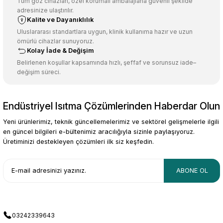
Tüm göz cihazları, özel korumalı ambalajlarla güvenli şekilde
adresinize ulaştırılır.
Kalite ve Dayanıklılık
Uluslararası standartlara uygun, klinik kullanıma hazır ve uzun
ömürlü cihazlar sunuyoruz.
Kolay İade & Değişim
Belirlenen koşullar kapsamında hızlı, şeffaf ve sorunsuz iade–
değişim süreci.
Endüstriyel Isıtma Çözümlerinden Haberdar Olun
Yeni ürünlerimiz, teknik güncellemelerimiz ve sektörel gelişmelerle ilgili
en güncel bilgileri e-bültenimiz aracılığıyla sizinle paylaşıyoruz.
Üretiminizi destekleyen çözümleri ilk siz keşfedin.
ABONE OL
03242339643