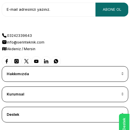
ABONE OL
03242339643
info@serinteknik.com
Akdeniz / Mersin
Hakkımızda
Kurumsal
Destek