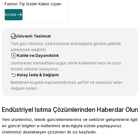
Faston Tip İzoleli Kablo Uçları
Sarı Renk - 1 Paket - 200Adet
İncele
Güvenli Teslimat
Tüm göz cihazları, özel korumalı ambalajlarla güvenli şekilde
adresinize ulaştırılır.
Kalite ve Dayanıklılık
Uluslararası standartlara uygun, klinik kullanıma hazır ve uzun
ömürlü cihazlar sunuyoruz.
Kolay İade & Değişim
Belirlenen koşullar kapsamında hızlı, şeffaf ve sorunsuz iade–
değişim süreci.
Endüstriyel Isıtma Çözümlerinden Haberdar Olun
Yeni ürünlerimiz, teknik güncellemelerimiz ve sektörel gelişmelerle ilgili
en güncel bilgileri e-bültenimiz aracılığıyla sizinle paylaşıyoruz.
Üretiminizi destekleyen çözümleri ilk siz keşfedin.