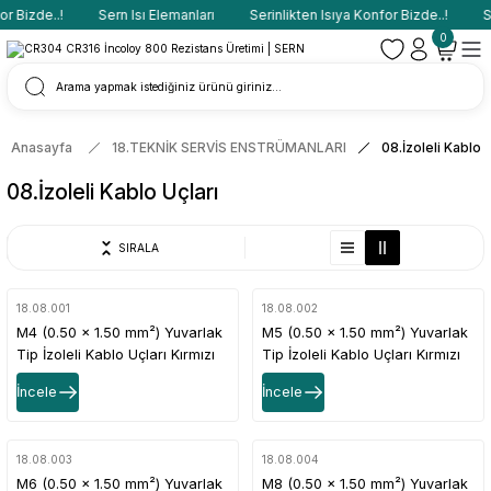
 Bizde..!
Sern Isı Elemanları
Serinlikten Isıya Konfor Bizde..!
Se
0
Anasayfa
18.TEKNİK SERVİS ENSTRÜMANLARI
08.İzoleli Kablo 
08.İzoleli Kablo Uçları
SIRALA
18.08.001
18.08.002
M4 (0.50 x 1.50 mm²) Yuvarlak
M5 (0.50 x 1.50 mm²) Yuvarlak
Tip İzoleli Kablo Uçları Kırmızı
Tip İzoleli Kablo Uçları Kırmızı
Renk - 1 Paket - 200Adet
Renk - 1 Paket - 200Adet
İncele
İncele
18.08.003
18.08.004
M6 (0.50 x 1.50 mm²) Yuvarlak
M8 (0.50 x 1.50 mm²) Yuvarlak