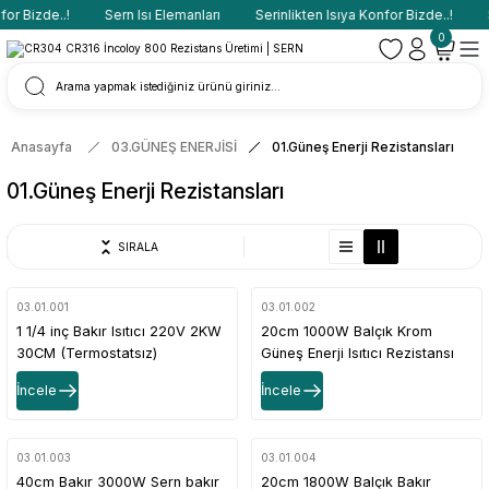
r Bizde..!
Sern Isı Elemanları
Serinlikten Isıya Konfor Bizde..!
Se
0
Anasayfa
03.GÜNEŞ ENERJİSİ
01.Güneş Enerji Rezistansları
01.Güneş Enerji Rezistansları
SIRALA
03.01.001
03.01.002
1 1/4 inç Bakır Isıtıcı 220V 2KW
20cm 1000W Balçık Krom
30CM (Termostatsız)
Güneş Enerji Isıtıcı Rezistansı
(Termostatsız)
İncele
İncele
03.01.003
03.01.004
40cm Bakır 3000W Sern bakır
20cm 1800W Balçık Bakır