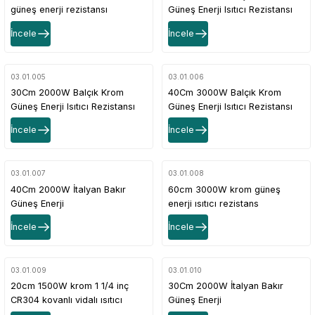
güneş enerji rezistansı
Güneş Enerji Isıtıcı Rezistansı
(Termostatsız)
(Termostatsız)
İncele
İncele
03.01.005
03.01.006
30Cm 2000W Balçık Krom
40Cm 3000W Balçık Krom
Güneş Enerji Isıtıcı Rezistansı
Güneş Enerji Isıtıcı Rezistansı
(Termostatsız)
(Termostatsız)
İncele
İncele
03.01.007
03.01.008
40Cm 2000W İtalyan Bakır
60cm 3000W krom güneş
Güneş Enerji
enerji ısıtıcı rezistans
Rezistansı(Termostatsız)
termostatsız - 60cm 3000W
İncele
İncele
chrome solar energy heater
resistance without thermostat
03.01.009
03.01.010
20cm 1500W krom 1 1/4 inç
30Cm 2000W İtalyan Bakır
CR304 kovanlı vidalı ısıtıcı
Güneş Enerji
rezistans - 20cm 1500W
Rezistansı(Termostatsız)