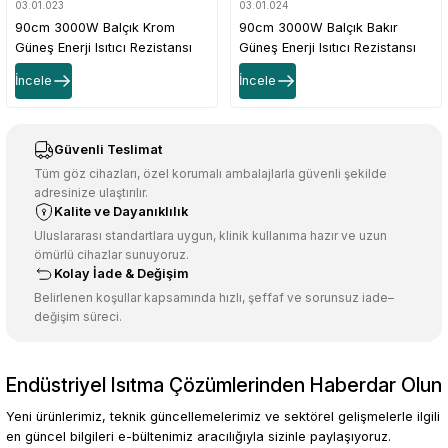
03.01.023
03.01.024
90cm 3000W Balçık Krom
90cm 3000W Balçık Bakır
Güneş Enerji Isıtıcı Rezistansı
Güneş Enerji Isıtıcı Rezistansı
İncele
İncele
Güvenli Teslimat
Tüm göz cihazları, özel korumalı ambalajlarla güvenli şekilde
adresinize ulaştırılır.
Kalite ve Dayanıklılık
Uluslararası standartlara uygun, klinik kullanıma hazır ve uzun
ömürlü cihazlar sunuyoruz.
Kolay İade & Değişim
Belirlenen koşullar kapsamında hızlı, şeffaf ve sorunsuz iade–
değişim süreci.
Endüstriyel Isıtma Çözümlerinden Haberdar Olun
Yeni ürünlerimiz, teknik güncellemelerimiz ve sektörel gelişmelerle ilgili
en güncel bilgileri e-bültenimiz aracılığıyla sizinle paylaşıyoruz.