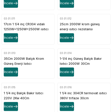
İncele
İncele
chrome 1 1/4 inch CR304
sleeve screw heater resistor
03.01.011
03.01.012
17cm 1 1/4 inç CR304 vidalı
25cm 2000W krom güneş
1250W+1250W=2500W ısıtıcı
enerji ısıtıcı rezistansı
rezistans - 17cm 1 1/4 inch
termostatsız - 25cm 2000W
İncele
İncele
CR304 screw
chrome solar energy heater
1250W+1250W=2500W heater
resistor without thermostat
resistor
03.01.013
03.01.014
35Cm 2000W Balçık Krom
1-1/4 inç Güneş Balçık Bakır
Güneş Enerji Isıtıcı
Isıtıcı 2000W 30Cm
Rezistansı(Termostatsız)
(Termostatsız)
İncele
İncele
03.01.015
03.01.016
1 1/4 inç Balçık Bakır Isıtıcı
1 1/4 inc 304CR termovat ısıtıcı
220V 2Kw 40Cm
380V trifaze 30cm
(Termostatsız)
4,5KW(Termostatsız)
İncele
İncele