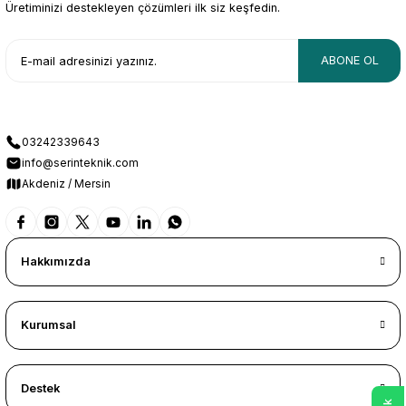
Üretiminizi destekleyen çözümleri ilk siz keşfedin.
ABONE OL
03242339643
info@serinteknik.com
Akdeniz / Mersin
Hakkımızda
Kurumsal
Destek