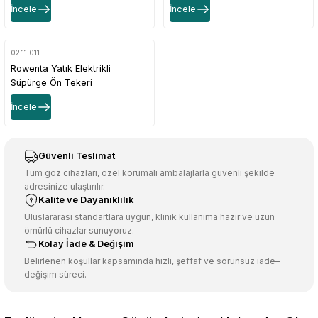
İncele
İncele
02.11.011
Rowenta Yatık Elektrikli
Süpürge Ön Tekeri
İncele
Güvenli Teslimat
Tüm göz cihazları, özel korumalı ambalajlarla güvenli şekilde
adresinize ulaştırılır.
Kalite ve Dayanıklılık
Uluslararası standartlara uygun, klinik kullanıma hazır ve uzun
ömürlü cihazlar sunuyoruz.
Kolay İade & Değişim
Belirlenen koşullar kapsamında hızlı, şeffaf ve sorunsuz iade–
değişim süreci.