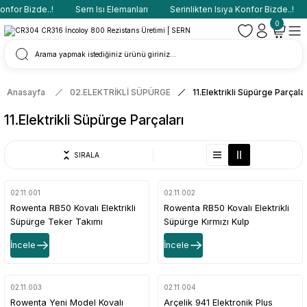
onfor Bizde..!
Sern Isı Elemanları
Serinlikten Isıya Konfor Bizde..!
0
Anasayfa
02.ELEKTRİKLİ SÜPÜRGE
11.Elektrikli Süpürge Parçalar
11.Elektrikli Süpürge Parçaları
SIRALA
02.11.001
02.11.002
Rowenta RB50 Kovalı Elektrikli
Rowenta RB50 Kovalı Elektrikli
Süpürge Teker Takımı
Süpürge Kırmızı Kulp
İncele
İncele
02.11.003
02.11.004
Rowenta Yeni Model Kovalı
Arçelik 941 Elektronik Plus