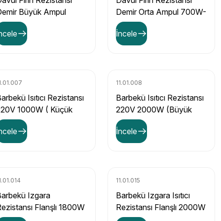
avul Fırın Rezistansı
Davul Fırın Rezistansı
Demir Büyük Ampul
Demir Orta Ampul 700W-
800W- 8,5Mm
8,5Mm
ncele
İncele
1.01.007
11.01.008
arbekü Isıtıcı Rezistansı
Barbekü Isıtıcı Rezistansı
220V 1000W ( Küçük
220V 2000W (Büyük
ip)
Flans)
ncele
İncele
1.01.014
11.01.015
arbekü Izgara
Barbekü Izgara Isıtıcı
ezistansı Flanşlı 1800W
Rezistansı Flanşlı 2000W
220V