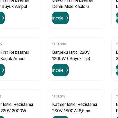
Fırın Rezistansı
Davul Fırın Rezistansı
D
 Büyük Ampul
Demir Mide Kablolu
- 6,5Mm
600W - 8,5Mm
İncele
İ
05
11.01.006
1
Fırın Rezistansı
Barbekü Isıtıcı 220V
B
 Küçük Ampul
1200W ( Büyük Tip)
- 8,5Mm
T
İncele
İ
2
11.01.013
1
 Isıtıcı Rezistansı
Katmer Isıtıcı Rezistansı
B
 220V 2000W
230V 1800W 6,5mm
R