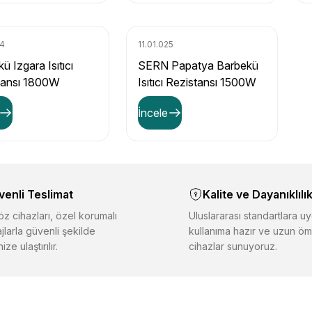
24
11.01.025
ü Izgara Isıtıcı
SERN Papatya Barbekü
tansı 1800W
Isıtıcı Rezistansı 1500W
mx255mm 230V
230V 6,5mm Uzun Boy
İncele
Model
venli Teslimat
Kalite ve Dayanıklılı
z cihazları, özel korumalı
Uluslararası standartlara uy
jlarla güvenli şekilde
kullanıma hazır ve uzun öm
ize ulaştırılır.
cihazlar sunuyoruz.