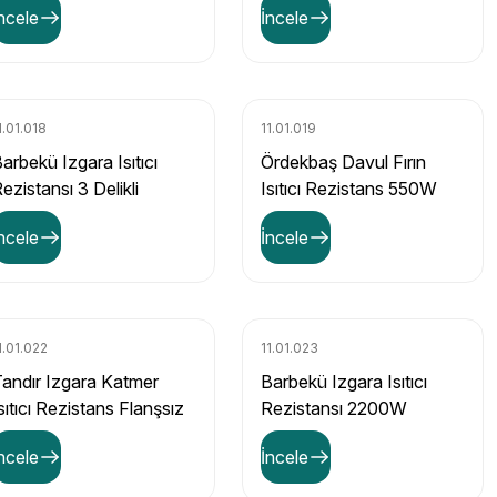
ncele
İncele
1.01.018
11.01.019
arbekü Izgara Isıtıcı
Ördekbaş Davul Fırın
ezistansı 3 Delikli
Isıtıcı Rezistans 550W
1800W
ncele
İncele
1.01.022
11.01.023
andır Izgara Katmer
Barbekü Izgara Isıtıcı
sıtıcı Rezistans Flanşsız
Rezistansı 2200W
1500W
330mmx265mm 230V
ncele
İncele