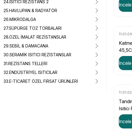
24.ISITICI REZİSTANS 2
İncele
25.HAVLUPAN & RADYATÖR
26.MİKRODALGA
27.SÜPÜRGE TOZ TORBALARI
11.01.01
28.ÖZEL İMALAT REZİSTANSLAR
Katmer
29.SEBİL & DAMACANA
45,5
30.SERAMİK ISITICI REZİSTANSLAR
İncele
31.REZİSTANS TELLERİ
32.ENDÜSTRİYEL ISITICILAR
33.E-TİCARET ÖZEL FIRSAT ÜRÜNLERİ
11.01.0
Tandı
Isıtıc
İncele