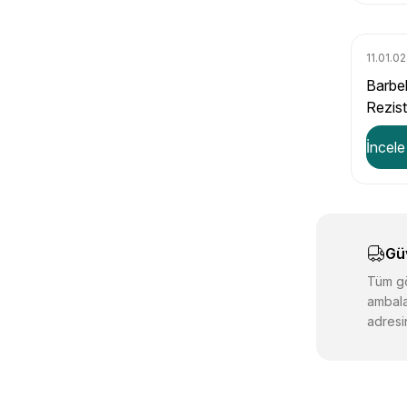
11.01.0
Barbek
Rezis
330m
İncele
Gü
Tüm gö
ambala
adresin