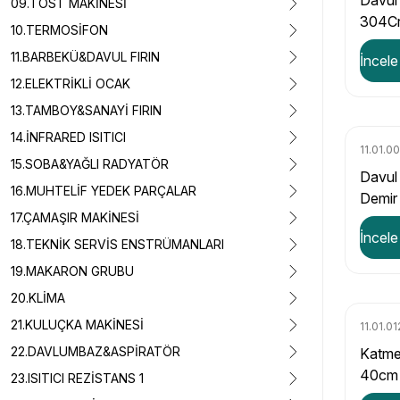
Davul 
09.TOST MAKİNESİ
304Cr
10.TERMOSİFON
650W
11.BARBEKÜ&DAVUL FIRIN
İncele
12.ELEKTRİKLİ OCAK
13.TAMBOY&SANAYİ FIRIN
14.İNFRARED ISITICI
11.01.0
15.SOBA&YAĞLI RADYATÖR
Davul 
16.MUHTELİF YEDEK PARÇALAR
Demir
17.ÇAMAŞIR MAKİNESİ
600W
İncele
18.TEKNİK SERVİS ENSTRÜMANLARI
19.MAKARON GRUBU
20.KLİMA
21.KULUÇKA MAKİNESİ
11.01.01
22.DAVLUMBAZ&ASPİRATÖR
Katmer
40cm
23.ISITICI REZİSTANS 1