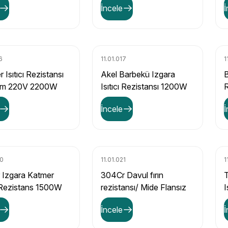
İncele
İ
6
11.01.017
1
 Isıtıcı Rezistansı
Akel Barbekü Izgara
B
Cm 220V 2200W
Isıtıcı Rezistansı 1200W
R
İncele
İ
20
11.01.021
1
r Izgara Katmer
304Cr Davul fırın
T
ı Rezistans 1500W
rezistansı/ Mide Flansız
I
700W- 6,5mm
İncele
İ