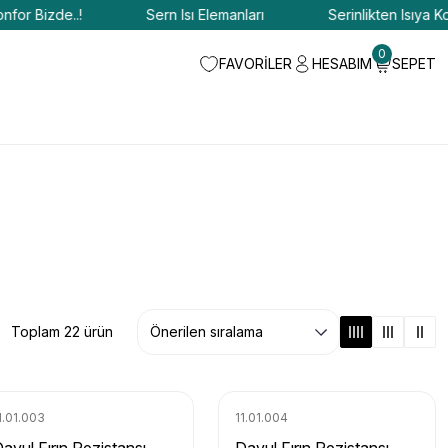
 Bizde..!
Sern Isı Elemanları
Serinlikten Isıya Konfor
0
FAVORİLER
HESABIM
SEPET
Toplam 22 ürün
1.01.003
11.01.004