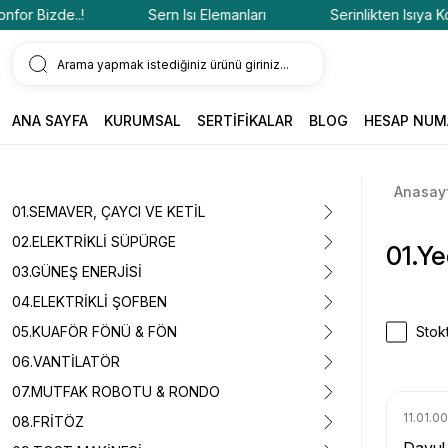
 Bizde..!
Sern Isı Elemanları
Serinlikten Isıya Konfor
ANA SAYFA
KURUMSAL
SERTİFİKALAR
BLOG
HESAP NUM
Anasay
01.SEMAVER, ÇAYCI VE KETİL
02.ELEKTRİKLİ SÜPÜRGE
01.Ye
03.GÜNEŞ ENERJİSİ
04.ELEKTRİKLİ ŞOFBEN
05.KUAFÖR FÖNÜ & FÖN
Stokt
06.VANTİLATÖR
07.MUTFAK ROBOTU & RONDO
11.01.00
08.FRİTÖZ