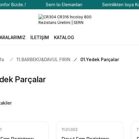
 Bizde..!
Sern Isı Elemanları
Serinlikten Isıya Konfor
ARALARIMIZ
İLETİŞİM
KATALOG
fa
11.BARBEKÜ&DAVUL FIRIN
01.Yedek Parçalar
dek Parçalar
akiler
1
11.01.002
1