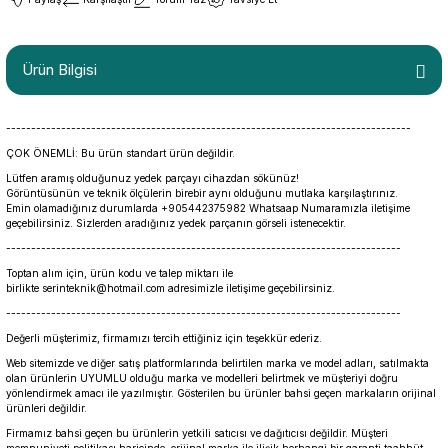
Ürün Bilgisi
---------------------------------------------------------------------------------
ÇOK ÖNEMLİ: Bu ürün standart ürün değildir.
Lütfen aramış olduğunuz yedek parçayı cihazdan sökünüz!
Görüntüsünün ve teknik ölçülerin birebir aynı olduğunu mutlaka karşılaştırınız.
Emin olamadığınız durumlarda +905442375982 Whatsaap Numaramızla iletişime
geçebilirsiniz. Sizlerden aradığınız yedek parçanın görseli istenecektir.
-------------------------------------------------------------------------------
Toptan alım için, ürün kodu ve talep miktarı ile
birlikte serinteknik@hotmail.com adresimizle iletişime geçebilirsiniz.
-------------------------------------------------------------------------------
Değerli müşterimiz, firmamızı tercih ettiğiniz için teşekkür ederiz.
Web sitemizde ve diğer satış platformlarında belirtilen marka ve model adları, satılmakta
olan ürünlerin UYUMLU olduğu marka ve modelleri belirtmek ve müşteriyi doğru
yönlendirmek amacı ile yazılmıştır. Gösterilen bu ürünler bahsi geçen markaların orijinal
ürünleri değildir.
Firmamız bahsi geçen bu ürünlerin yetkili satıcısı ve dağıtıcısı değildir. Müşteri