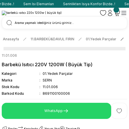
Bizde..!
Sern Isı Elemanları
Serinlikten Isıya Konfor Bizde..!
Sern
Anasayfa
11.BARBEKÜ&DAVUL FIRIN
01.Yedek Parçalar
11.01.006
Barbekü Isıtıcı 220V 1200W ( Büyük Tip)
Kategori
01.Yedek Parçalar
Marka
SERN
Stok Kodu
11.01.006
Barkod Kodu
8691100100006
WhatsApp
Paylaş
Karşılaştır
Yorum Yaz
Tavsiye Et