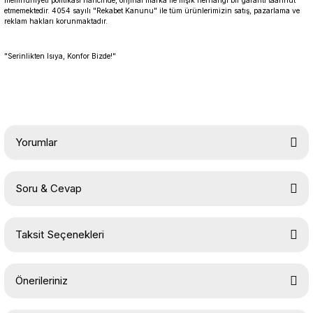
memnuniyeti politikası haricinde, orijinal marka ile ilişik herhangi bir garanti taahhüt
etmemektedir. 4054 sayılı "Rekabet Kanunu" ile tüm ürünlerimizin satış, pazarlama ve
reklam hakları korunmaktadır.
"Serinlikten Isıya, Konfor Bizde!"
Yorumlar
Soru & Cevap
Bu ürüne ilk yorumu siz yapın!
Taksit Seçenekleri
Yorum Yaz
Ürün hakkında henüz soru sorulmamış.
Önerileriniz
Soru Sor