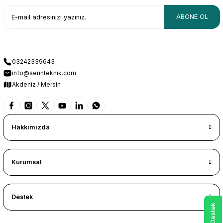
ABONE OL
03242339643
info@serinteknik.com
Akdeniz / Mersin
Hakkımızda
Kurumsal
Destek