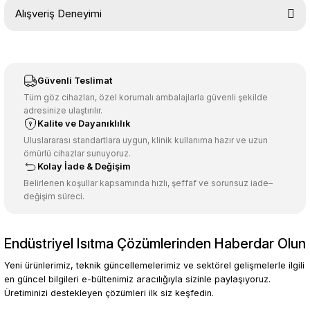
Bu ürünün fiyat bilgisi, resim, ürün açıklamalarında ve diğer
Alışveriş Deneyimi
konularda yetersiz gördüğünüz noktaları öneri formunu kullanarak
tarafımıza iletebilirsiniz.
Görüş ve önerileriniz için teşekkür ederiz.
Sitemize ilk yorumu siz yapın!
Ürün resmi kalitesiz, bozuk veya görüntülenemiyor.
Güvenli Teslimat
Ürün açıklamasında eksik bilgiler bulunuyor.
Tüm göz cihazları, özel korumalı ambalajlarla güvenli şekilde
adresinize ulaştırılır.
Deneyimini Paylaş
Ürün bilgilerinde hatalar bulunuyor.
Kalite ve Dayanıklılık
Ürün fiyatı diğer sitelerden daha pahalı.
Uluslararası standartlara uygun, klinik kullanıma hazır ve uzun
ömürlü cihazlar sunuyoruz.
Bu ürüne benzer farklı alternatifler olmalı.
Kolay İade & Değişim
Belirlenen koşullar kapsamında hızlı, şeffaf ve sorunsuz iade–
değişim süreci.
Endüstriyel Isıtma Çözümlerinden Haberdar Olun
Gönder
Yeni ürünlerimiz, teknik güncellemelerimiz ve sektörel gelişmelerle ilgili
en güncel bilgileri e-bültenimiz aracılığıyla sizinle paylaşıyoruz.
Üretiminizi destekleyen çözümleri ilk siz keşfedin.