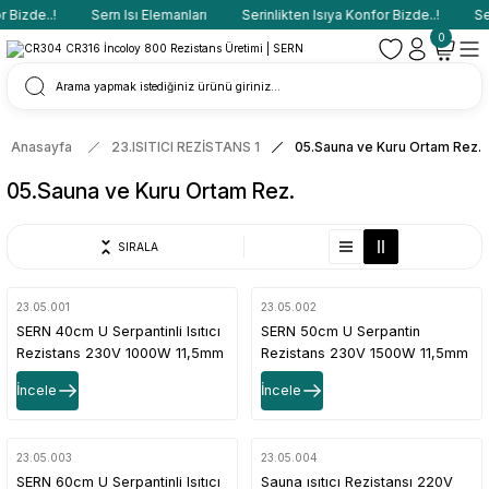
Bizde..!
Sern Isı Elemanları
Serinlikten Isıya Konfor Bizde..!
Sern
0
Anasayfa
23.ISITICI REZİSTANS 1
05.Sauna ve Kuru Ortam Rez.
05.Sauna ve Kuru Ortam Rez.
SIRALA
23.05.001
23.05.002
SERN 40cm U Serpantinli Isıtıcı
SERN 50cm U Serpantin
Rezistans 230V 1000W 11,5mm
Rezistans 230V 1500W 11,5mm
İncele
İncele
23.05.003
23.05.004
SERN 60cm U Serpantinli Isıtıcı
Sauna ısıtıcı Rezistansı 220V