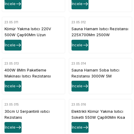
İncele
İncele
23.05.011
23.05.012
Kömür Yakma Isıtıcı 220V
Sauna Hamam Isıtıcı Rezistansı
500W Çap90Mm Uzun
225X700Mm 2500W
İncele
İncele
23.05.013
23.05.014
400W 8Mm Paketleme
Sauna Hamam Soba Isıtıcı
Makinası Isıtıcı Rezistansı
Rezistansı 3000W 5M
İncele
İncele
23.05.015
23.05.016
30cm U Serpantinli ısıtıcı
Elektrikli Kömür Yakma Isıtıcı
Rezistans
Soketli 550W Çap90Mm Kısa
İncele
İncele