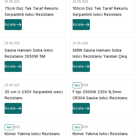
23.05.023
23.05.024
75cm Düz Tek Taraf Rekorlu
100cm Düz Tek Taraf Rekorlu
Serpantinli Isıtıcı Rezistans
Serpantinli Isıtıcı Rezistans
İncele
İncele
23.05.025
23.05.026
Sauna Hamam Soba Isıtıcı
SERN Sauna Hamam Soba
Rezistansı 2650W 5M
Isıtıcı Rezistansı Yandan Çıkış
CR304 2650W 230V
İncele
İncele
23.05.027
23.05.028
Yeni
35 cm U 230V Serpantinli ısıtıcı
F tipi 2500W 230V 8,5mm
Rezistans
CR304 Sauna Isıtıcı Rezistans
İncele
İncele
23.05.029
23.05.030
Yeni
Yeni
Kömür Yakma Isıtıcı Rezistans
Kömür Yakma Isıtıcı Rezistans