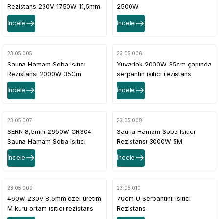
Rezistans 230V 1750W 11,5mm
2500W
İncele
İncele
23.05.005
23.05.006
Sauna Hamam Soba Isıtıcı
Yuvarlak 2000W 35cm çapında
Rezistansı 2000W 35Cm
serpantin ısıtıcı rezistans
İncele
İncele
23.05.007
23.05.008
SERN 8,5mm 2650W CR304
Sauna Hamam Soba Isıtıcı
Sauna Hamam Soba Isıtıcı
Rezistansı 3000W 5M
Rezistansı 230V
İncele
İncele
23.05.009
23.05.010
460W 230V 8,5mm özel üretim
70cm U Serpantinli ısıtıcı
M kuru ortam ısıtıcı rezistans
Rezistans
CR304