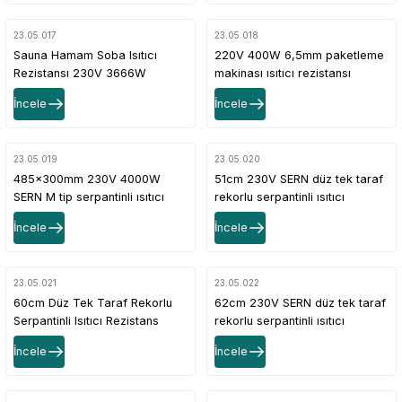
23.05.017
23.05.018
Sauna Hamam Soba Isıtıcı
220V 400W 6,5mm paketleme
Rezistansı 230V 3666W
makinası ısıtıcı rezistansı
İncele
İncele
23.05.019
23.05.020
485x300mm 230V 4000W
51cm 230V SERN düz tek taraf
SERN M tip serpantinli ısıtıcı
rekorlu serpantinli ısıtıcı
rezistans R6020 CR304
rezistans
İncele
İncele
23.05.021
23.05.022
60cm Düz Tek Taraf Rekorlu
62cm 230V SERN düz tek taraf
Serpantinli Isıtıcı Rezistans
rekorlu serpantinli ısıtıcı
rezistans
İncele
İncele