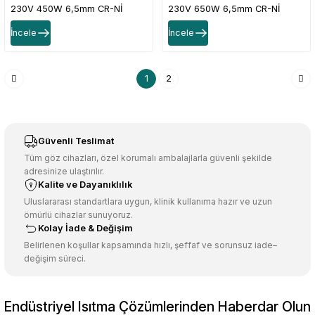
230V 450W 6,5mm CR-Nİ
230V 650W 6,5mm CR-Nİ
İncele
İncele
1
2
Güvenli Teslimat
Tüm göz cihazları, özel korumalı ambalajlarla güvenli şekilde
adresinize ulaştırılır.
Kalite ve Dayanıklılık
Uluslararası standartlara uygun, klinik kullanıma hazır ve uzun
ömürlü cihazlar sunuyoruz.
Kolay İade & Değişim
Belirlenen koşullar kapsamında hızlı, şeffaf ve sorunsuz iade–
değişim süreci.
Endüstriyel Isıtma Çözümlerinden Haberdar Olun