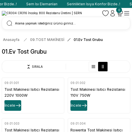
 Bizde..!
Sern Isı Elemanları
Serinlikten Isıya Konfor Bizde..!
Ser
0
Anasayfa
09.TOST MAKİNESİ
01.Ev Tost Grubu
01.Ev Tost Grubu
SIRALA
09.01.001
09.01.002
Tost Makinesi Isıtıcı Rezistansı
Tost Makinesi Isıtıcı Rezistansı
220V 1000W
110V 750W
İncele
İncele
09.01.003
09.01.004
Tost Makinesi Isıtıcı Rezistansı
Rowenta Tost Makinesi Isıtıcı