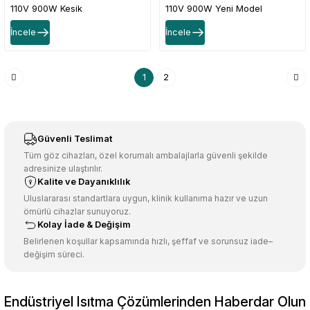
110V 900W Kesik
110V 900W Yeni Model
İncele
İncele
1
2
Güvenli Teslimat
Tüm göz cihazları, özel korumalı ambalajlarla güvenli şekilde
adresinize ulaştırılır.
Kalite ve Dayanıklılık
Uluslararası standartlara uygun, klinik kullanıma hazır ve uzun
ömürlü cihazlar sunuyoruz.
Kolay İade & Değişim
Belirlenen koşullar kapsamında hızlı, şeffaf ve sorunsuz iade–
değişim süreci.
Endüstriyel Isıtma Çözümlerinden Haberdar Olun