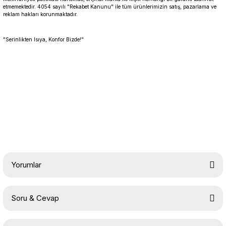
etmemektedir. 4054 sayılı "Rekabet Kanunu" ile tüm ürünlerimizin satış, pazarlama ve
reklam hakları korunmaktadır.
"Serinlikten Isıya, Konfor Bizde!"
Yorumlar
Soru & Cevap
Bu ürüne ilk yorumu siz yapın!