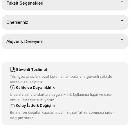
Taksit Seçenekleri
Yorum Yaz
Ürün hakkında henüz soru sorulmamış.
Önerileriniz
Soru Sor
Bu ürünün fiyat bilgisi, resim, ürün açıklamalarında ve diğer
Alışveriş Deneyimi
konularda yetersiz gördüğünüz noktaları öneri formunu kullanarak
tarafımıza iletebilirsiniz.
Görüş ve önerileriniz için teşekkür ederiz.
Sitemize ilk yorumu siz yapın!
Ürün resmi kalitesiz, bozuk veya görüntülenemiyor.
Güvenli Teslimat
Ürün açıklamasında eksik bilgiler bulunuyor.
Tüm göz cihazları, özel korumalı ambalajlarla güvenli şekilde
adresinize ulaştırılır.
Deneyimini Paylaş
Ürün bilgilerinde hatalar bulunuyor.
Kalite ve Dayanıklılık
Ürün fiyatı diğer sitelerden daha pahalı.
Uluslararası standartlara uygun, klinik kullanıma hazır ve uzun
ömürlü cihazlar sunuyoruz.
Bu ürüne benzer farklı alternatifler olmalı.
Kolay İade & Değişim
Belirlenen koşullar kapsamında hızlı, şeffaf ve sorunsuz iade–
değişim süreci.