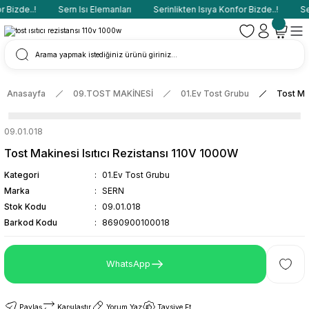
Bizde..!
Sern Isı Elemanları
Serinlikten Isıya Konfor Bizde..!
Ser
Anasayfa
09.TOST MAKİNESİ
01.Ev Tost Grubu
Tost Ma
09.01.018
Tost Makinesi Isıtıcı Rezistansı 110V 1000W
Kategori
01.Ev Tost Grubu
Marka
SERN
Stok Kodu
09.01.018
Barkod Kodu
8690900100018
WhatsApp
Paylaş
Karşılaştır
Yorum Yaz
Tavsiye Et