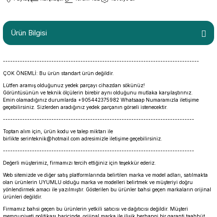
Ürün Bilgisi
---------------------------------------------------------------------------------
ÇOK ÖNEMLİ: Bu ürün standart ürün değildir.
Lütfen aramış olduğunuz yedek parçayı cihazdan sökünüz!
Görüntüsünün ve teknik ölçülerin birebir aynı olduğunu mutlaka karşılaştırınız.
Emin olamadığınız durumlarda +905442375982 Whatsaap Numaramızla iletişime
geçebilirsiniz. Sizlerden aradığınız yedek parçanın görseli istenecektir.
-------------------------------------------------------------------------------
Toptan alım için, ürün kodu ve talep miktarı ile
birlikte serinteknik@hotmail.com adresimizle iletişime geçebilirsiniz.
-------------------------------------------------------------------------------
Değerli müşterimiz, firmamızı tercih ettiğiniz için teşekkür ederiz.
Web sitemizde ve diğer satış platformlarında belirtilen marka ve model adları, satılmakta
olan ürünlerin UYUMLU olduğu marka ve modelleri belirtmek ve müşteriyi doğru
yönlendirmek amacı ile yazılmıştır. Gösterilen bu ürünler bahsi geçen markaların orijinal
ürünleri değildir.
Firmamız bahsi geçen bu ürünlerin yetkili satıcısı ve dağıtıcısı değildir. Müşteri
memnuniyeti politikası haricinde, orijinal marka ile ilişik herhangi bir garanti taahhüt