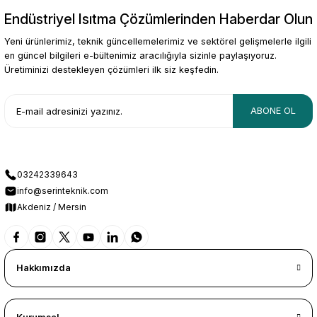
Endüstriyel Isıtma Çözümlerinden Haberdar Olun
Gönder
Yeni ürünlerimiz, teknik güncellemelerimiz ve sektörel gelişmelerle ilgili
en güncel bilgileri e-bültenimiz aracılığıyla sizinle paylaşıyoruz.
Üretiminizi destekleyen çözümleri ilk siz keşfedin.
ABONE OL
03242339643
info@serinteknik.com
Akdeniz / Mersin
Hakkımızda