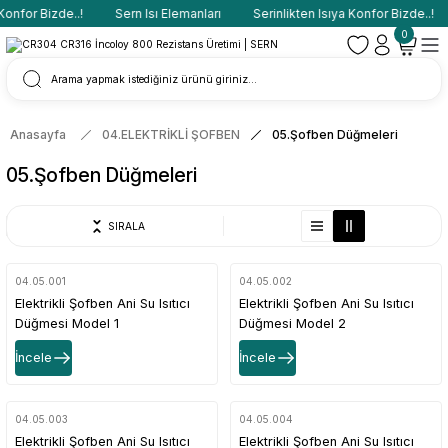
Konfor Bizde..!
Sern Isı Elemanları
Serinlikten Isıya Konfor Bizde..!
0
Anasayfa
04.ELEKTRİKLİ ŞOFBEN
05.Şofben Düğmeleri
05.Şofben Düğmeleri
SIRALA
04.05.001
04.05.002
Elektrikli Şofben Ani Su Isıtıcı
Elektrikli Şofben Ani Su Isıtıcı
Düğmesi Model 1
Düğmesi Model 2
İncele
İncele
04.05.003
04.05.004
Elektrikli Şofben Ani Su Isıtıcı
Elektrikli Şofben Ani Su Isıtıcı