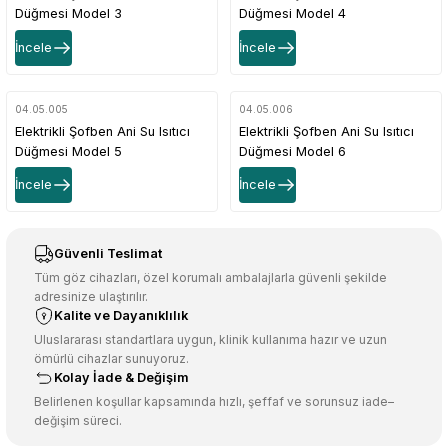
Düğmesi Model 3
Düğmesi Model 4
İncele
İncele
04.05.005
04.05.006
Elektrikli Şofben Ani Su Isıtıcı
Elektrikli Şofben Ani Su Isıtıcı
Düğmesi Model 5
Düğmesi Model 6
İncele
İncele
Güvenli Teslimat
Tüm göz cihazları, özel korumalı ambalajlarla güvenli şekilde
adresinize ulaştırılır.
Kalite ve Dayanıklılık
Uluslararası standartlara uygun, klinik kullanıma hazır ve uzun
ömürlü cihazlar sunuyoruz.
Kolay İade & Değişim
Belirlenen koşullar kapsamında hızlı, şeffaf ve sorunsuz iade–
değişim süreci.