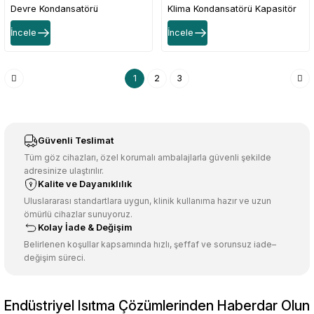
Devre Kondansatörü
Klima Kondansatörü Kapasitör
İncele
İncele
1
2
3
Güvenli Teslimat
Tüm göz cihazları, özel korumalı ambalajlarla güvenli şekilde
adresinize ulaştırılır.
Kalite ve Dayanıklılık
Uluslararası standartlara uygun, klinik kullanıma hazır ve uzun
ömürlü cihazlar sunuyoruz.
Kolay İade & Değişim
Belirlenen koşullar kapsamında hızlı, şeffaf ve sorunsuz iade–
değişim süreci.
Endüstriyel Isıtma Çözümlerinden Haberdar Olun