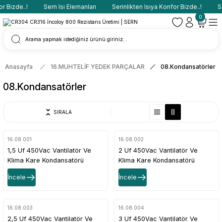
 Bizde..!
Sern Isı Elemanları
Serinlikten Isıya Konfor Bizde..!
Ser
0
Anasayfa
16.MUHTELİF YEDEK PARÇALAR
08.Kondansatörler
08.Kondansatörler
SIRALA
16.08.001
16.08.002
1,5 Uf 450Vac Vantilatör Ve
2 Uf 450Vac Vantilatör Ve
Klima Kare Kondansatörü
Klima Kare Kondansatörü
İncele
İncele
16.08.003
16.08.004
2,5 Uf 450Vac Vantilatör Ve
3 Uf 450Vac Vantilatör Ve