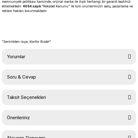
memnuniyeti politikası haricinde, orijinal marka ile ilişik herhangi bir garanti taahhüt
etmemektedir.
4054 sayılı
"Rekabet Kanunu" ile tüm ürünlerimizin satış, pazarlama ve
reklam hakları korunmaktadır.
"Serinlikten Isıya, Konfor Bizde!"
Yorumlar
Soru & Cevap
Bu ürüne ilk yorumu siz yapın!
Taksit Seçenekleri
Yorum Yaz
Ürün hakkında henüz soru sorulmamış.
Önerileriniz
Soru Sor
Bu ürünün fiyat bilgisi, resim, ürün açıklamalarında ve diğer
Alışveriş Deneyimi