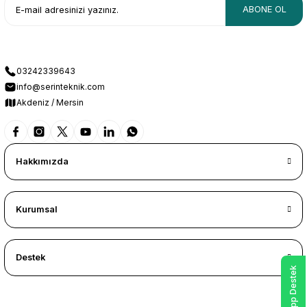
ABONE OL
03242339643
info@serinteknik.com
Akdeniz / Mersin
Hakkımızda
Kurumsal
Destek
WhatsApp Destek