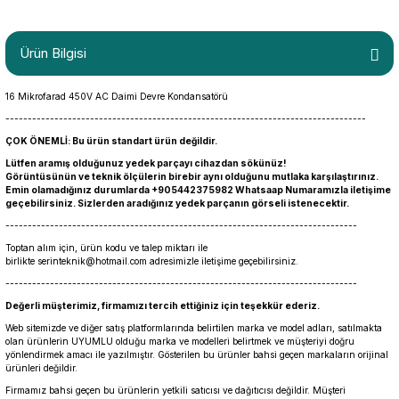
Ürün Bilgisi
16 Mikrofarad 450V AC Daimi Devre Kondansatörü
---------------------------------------------------------------------------------
ÇOK ÖNEMLİ: Bu ürün standart ürün değildir.
Lütfen aramış olduğunuz yedek parçayı cihazdan sökünüz!
Görüntüsünün ve teknik ölçülerin birebir aynı olduğunu mutlaka karşılaştırınız.
Emin olamadığınız durumlarda +905442375982 Whatsaap Numaramızla iletişime
geçebilirsiniz. Sizlerden aradığınız yedek parçanın görseli istenecektir.
-------------------------------------------------------------------------------
Toptan alım için, ürün kodu ve talep miktarı ile
birlikte
serinteknik@hotmail.com
adresimizle iletişime geçebilirsiniz.
-------------------------------------------------------------------------------
Değerli müşterimiz, firmamızı tercih ettiğiniz için teşekkür ederiz.
Web sitemizde ve diğer satış platformlarında belirtilen marka ve model adları, satılmakta
olan ürünlerin UYUMLU olduğu marka ve modelleri belirtmek ve müşteriyi doğru
yönlendirmek amacı ile yazılmıştır. Gösterilen bu ürünler bahsi geçen markaların orijinal
ürünleri değildir.
Firmamız bahsi geçen bu ürünlerin yetkili satıcısı ve dağıtıcısı değildir. Müşteri