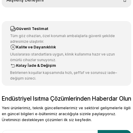
konularda yetersiz gördüğünüz noktaları öneri formunu kullanarak
tarafımıza iletebilirsiniz.
Görüş ve önerileriniz için teşekkür ederiz.
Sitemize ilk yorumu siz yapın!
Ürün resmi kalitesiz, bozuk veya görüntülenemiyor.
Güvenli Teslimat
Ürün açıklamasında eksik bilgiler bulunuyor.
Tüm göz cihazları, özel korumalı ambalajlarla güvenli şekilde
adresinize ulaştırılır.
Deneyimini Paylaş
Ürün bilgilerinde hatalar bulunuyor.
Kalite ve Dayanıklılık
Ürün fiyatı diğer sitelerden daha pahalı.
Uluslararası standartlara uygun, klinik kullanıma hazır ve uzun
ömürlü cihazlar sunuyoruz.
Bu ürüne benzer farklı alternatifler olmalı.
Kolay İade & Değişim
Belirlenen koşullar kapsamında hızlı, şeffaf ve sorunsuz iade–
değişim süreci.
Endüstriyel Isıtma Çözümlerinden Haberdar Olun
Gönder
Yeni ürünlerimiz, teknik güncellemelerimiz ve sektörel gelişmelerle ilgili
en güncel bilgileri e-bültenimiz aracılığıyla sizinle paylaşıyoruz.
Üretiminizi destekleyen çözümleri ilk siz keşfedin.