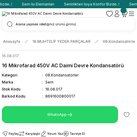
zde..!
Sern Isı Elemanları
Serinlikten Isıya Konfor Bizde..!
Sern I
Anasayfa
16.MUHTELİF YEDEK PARÇALAR
08.Kondansatörler
16.08.017
16 Mikrofarad 450V AC Daimi Devre Kondansatörü
Kategori
08.Kondansatörler
Marka
Sern
Stok Kodu
16.08.017
Barkod Kodu
8691600800017
WhatsApp
Paylaş
Karşılaştır
Yorum Yaz
Tavsiye Et