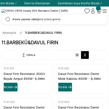
or Bizde..!
Sern Isı Elemanları
Serinlikten Isıya Konfor Bizde..!
S
Anasayfa
11.BARBEKÜ&DAVUL FIRIN
11.BARBEKÜ&DAVUL FIRIN
SIRALA
11.01.001
11.01.002
Davul Fırın Rezistansı 304Cr
Davul Fırın Rezistansı Demir
Büyük Ampul 650W- 6,5Mm
Mide Kablolu 600W - 8,5Mm
İncele
İncele
11.01.003
11.01.004
Davul Fırın Rezistansı Demir
Davul Fırın Rezistansı Demir