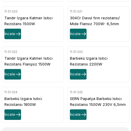
11.01.020
11.01.021
Tandır Izgara Katmer Isıtıcı
304Cr Davul fırın rezistansı/
Rezistans 1500W
Mide Flansız 700W- 6,5mm
İncele
İncele
11.01.022
11.01.023
Tandır Izgara Katmer Isıtıcı
Barbekü Izgara Isıtıcı
Rezistans Flanşsız 1500W
Rezistansı 2200W
330mmx265mm 230V
İncele
İncele
11.01.024
11.01.025
Barbekü Izgara Isıtıcı
SERN Papatya Barbekü Isıtıcı
Rezistansı 1800W
Rezistansı 1500W 230V 6,5mm
330mmx255mm 230V
Uzun Boy Model
İncele
İncele