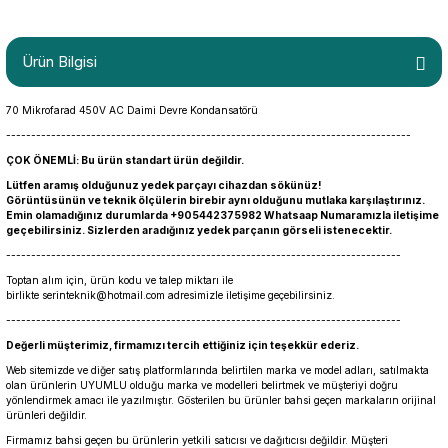
Ürün Bilgisi
70 Mikrofarad 450V AC Daimi Devre Kondansatörü
---------------------------------------------------------------------------------
ÇOK ÖNEMLİ: Bu ürün standart ürün değildir.
Lütfen aramış olduğunuz yedek parçayı cihazdan sökünüz!
Görüntüsünün ve teknik ölçülerin birebir aynı olduğunu mutlaka karşılaştırınız.
Emin olamadığınız durumlarda +905442375982 Whatsaap Numaramızla iletişime
geçebilirsiniz. Sizlerden aradığınız yedek parçanın görseli istenecektir.
-------------------------------------------------------------------------------
Toptan alım için, ürün kodu ve talep miktarı ile
birlikte
serinteknik@hotmail.com
adresimizle iletişime geçebilirsiniz.
-------------------------------------------------------------------------------
Değerli müşterimiz, firmamızı tercih ettiğiniz için teşekkür ederiz.
Web sitemizde ve diğer satış platformlarında belirtilen marka ve model adları, satılmakta
olan ürünlerin UYUMLU olduğu marka ve modelleri belirtmek ve müşteriyi doğru
yönlendirmek amacı ile yazılmıştır. Gösterilen bu ürünler bahsi geçen markaların orijinal
ürünleri değildir.
Firmamız bahsi geçen bu ürünlerin yetkili satıcısı ve dağıtıcısı değildir. Müşteri