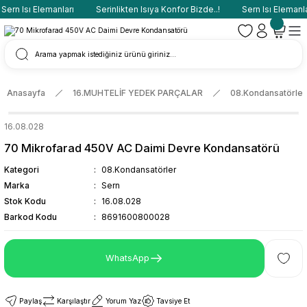
ern Isı Elemanları
Serinlikten Isıya Konfor Bizde..!
Sern Isı Elemanlar
Anasayfa
16.MUHTELİF YEDEK PARÇALAR
08.Kondansatörler
16.08.028
70 Mikrofarad 450V AC Daimi Devre Kondansatörü
Kategori
08.Kondansatörler
Marka
Sern
Stok Kodu
16.08.028
Barkod Kodu
8691600800028
WhatsApp
Paylaş
Karşılaştır
Yorum Yaz
Tavsiye Et