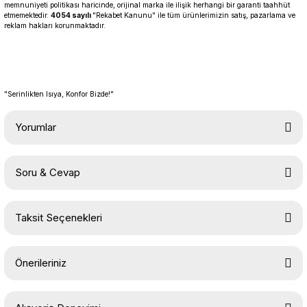
memnuniyeti politikası haricinde, orijinal marka ile ilişik herhangi bir garanti taahhüt
etmemektedir.
4054 sayılı
"Rekabet Kanunu" ile tüm ürünlerimizin satış, pazarlama ve
reklam hakları korunmaktadır.
"Serinlikten Isıya, Konfor Bizde!"
Yorumlar
Soru & Cevap
Bu ürüne ilk yorumu siz yapın!
Taksit Seçenekleri
Yorum Yaz
Ürün hakkında henüz soru sorulmamış.
Önerileriniz
Soru Sor
Bu ürünün fiyat bilgisi, resim, ürün açıklamalarında ve diğer