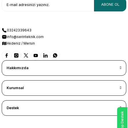
ABONE OL
03242339643
info@serinteknik.com
Akdeniz / Mersin
Hakkımızda
Kurumsal
Destek
WhatsApp Destek