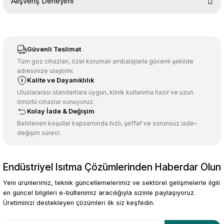
Alışveriş Deneyimi
konularda yetersiz gördüğünüz noktaları öneri formunu kullanarak
tarafımıza iletebilirsiniz.
Görüş ve önerileriniz için teşekkür ederiz.
Sitemize ilk yorumu siz yapın!
Ürün resmi kalitesiz, bozuk veya görüntülenemiyor.
Güvenli Teslimat
Ürün açıklamasında eksik bilgiler bulunuyor.
Tüm göz cihazları, özel korumalı ambalajlarla güvenli şekilde
adresinize ulaştırılır.
Deneyimini Paylaş
Ürün bilgilerinde hatalar bulunuyor.
Kalite ve Dayanıklılık
Ürün fiyatı diğer sitelerden daha pahalı.
Uluslararası standartlara uygun, klinik kullanıma hazır ve uzun
ömürlü cihazlar sunuyoruz.
Bu ürüne benzer farklı alternatifler olmalı.
Kolay İade & Değişim
Belirlenen koşullar kapsamında hızlı, şeffaf ve sorunsuz iade–
değişim süreci.
Endüstriyel Isıtma Çözümlerinden Haberdar Olun
Gönder
Yeni ürünlerimiz, teknik güncellemelerimiz ve sektörel gelişmelerle ilgili
en güncel bilgileri e-bültenimiz aracılığıyla sizinle paylaşıyoruz.
Üretiminizi destekleyen çözümleri ilk siz keşfedin.