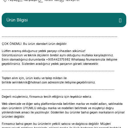
Ürün Bilgisi
---------------------------------------------------------------------------------
ÇOK ÖNEMLİ: Bu ürün standart ürün değildir.
Lütfen aramış olduğunuz yedek parçayı cihazdan sökünüz!
Görüntüsünün ve teknik ölçülerin birebir aynı olduğunu mutlaka karşılaştırınız.
Emin olamadığınız durumlarda +905442375982 Whatsaap Numaramızla iletişime
geçebilirsiniz. Sizlerden aradığınız yedek parçanın görseli istenecektir.
-------------------------------------------------------------------------------
Toptan alım için, ürün kodu ve talep miktarı ile
birlikte serinteknik@hotmail.com adresimizle iletişime geçebilirsiniz.
-------------------------------------------------------------------------------
Değerli müşterimiz, firmamızı tercih ettiğiniz için teşekkür ederiz.
Web sitemizde ve diğer satış platformlarında belirtilen marka ve model adları, satılmakta
olan ürünlerin UYUMLU olduğu marka ve modelleri belirtmek ve müşteriyi doğru
yönlendirmek amacı ile yazılmıştır. Gösterilen bu ürünler bahsi geçen markaların orijinal
ürünleri değildir.
Firmamız bahsi geçen bu ürünlerin yetkili satıcısı ve dağıtıcısı değildir. Müşteri