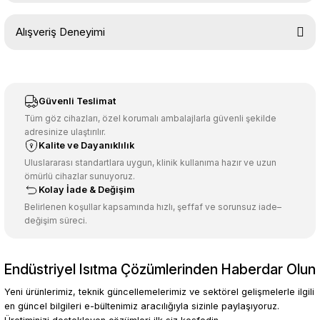
Bu ürünün fiyat bilgisi, resim, ürün açıklamalarında ve diğer
Alışveriş Deneyimi
konularda yetersiz gördüğünüz noktaları öneri formunu kullanarak
tarafımıza iletebilirsiniz.
Görüş ve önerileriniz için teşekkür ederiz.
Sitemize ilk yorumu siz yapın!
Ürün resmi kalitesiz, bozuk veya görüntülenemiyor.
Güvenli Teslimat
Ürün açıklamasında eksik bilgiler bulunuyor.
Tüm göz cihazları, özel korumalı ambalajlarla güvenli şekilde
adresinize ulaştırılır.
Deneyimini Paylaş
Ürün bilgilerinde hatalar bulunuyor.
Kalite ve Dayanıklılık
Ürün fiyatı diğer sitelerden daha pahalı.
Uluslararası standartlara uygun, klinik kullanıma hazır ve uzun
ömürlü cihazlar sunuyoruz.
Bu ürüne benzer farklı alternatifler olmalı.
Kolay İade & Değişim
Belirlenen koşullar kapsamında hızlı, şeffaf ve sorunsuz iade–
değişim süreci.
Endüstriyel Isıtma Çözümlerinden Haberdar Olun
Gönder
Yeni ürünlerimiz, teknik güncellemelerimiz ve sektörel gelişmelerle ilgili
en güncel bilgileri e-bültenimiz aracılığıyla sizinle paylaşıyoruz.