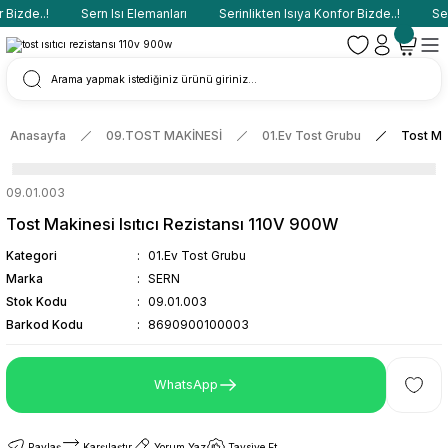
Bizde..!
Sern Isı Elemanları
Serinlikten Isıya Konfor Bizde..!
Sern
Anasayfa
09.TOST MAKİNESİ
01.Ev Tost Grubu
Tost Ma
09.01.003
Tost Makinesi Isıtıcı Rezistansı 110V 900W
Kategori
01.Ev Tost Grubu
Marka
SERN
Stok Kodu
09.01.003
Barkod Kodu
8690900100003
WhatsApp
Paylaş
Karşılaştır
Yorum Yaz
Tavsiye Et