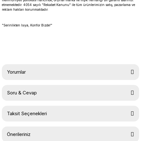
memnuniyeti politikası haricinde, orijinal marka ile ilişik herhangi bir garanti taahhüt
etmemektedir. 4054 sayılı "Rekabet Kanunu" ile tüm ürünlerimizin satış, pazarlama ve
reklam hakları korunmaktadır.
"Serinlikten Isıya, Konfor Bizde!"
Yorumlar
Soru & Cevap
Bu ürüne ilk yorumu siz yapın!
Taksit Seçenekleri
Yorum Yaz
Ürün hakkında henüz soru sorulmamış.
Önerileriniz
Soru Sor