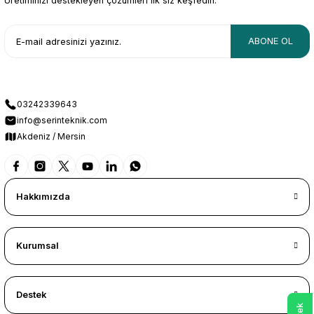
Üretiminizi destekleyen çözümleri ilk siz keşfedin.
ABONE OL
03242339643
info@serinteknik.com
Akdeniz / Mersin
Hakkımızda
Kurumsal
Destek