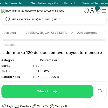
rn Isı Elemanları
Serinlikten Isıya Konfor Bizde..!
Sern Isı Elemanları
Anasayfa
01.SEMAVER, ÇAYCI VE KETİL
03.Göstergeler
01.03.015
Isıder marka 120 derece semaver cayset termometre
Kategori
03.Göstergeler
Marka
Sern
Stok Kodu
01.03.015
Barkod Kodu
8690100300015
WhatsApp
Paylaş
Karşılaştır
Yorum Yaz
Tavsiye Et