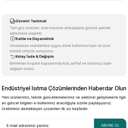
Görüş ve önerileriniz için teşekkür ederiz.
Sitemize ilk yorumu siz yapın!
Ürün resmi kalitesiz, bozuk veya görüntülenemiyor.
Güvenli Teslimat
Ürün açıklamasında eksik bilgiler bulunuyor.
Tüm göz cihazları, özel korumalı ambalajlarla güvenli şekilde
adresinize ulaştırılır.
Deneyimini Paylaş
Ürün bilgilerinde hatalar bulunuyor.
Kalite ve Dayanıklılık
Ürün fiyatı diğer sitelerden daha pahalı.
Uluslararası standartlara uygun, klinik kullanıma hazır ve uzun
ömürlü cihazlar sunuyoruz.
Bu ürüne benzer farklı alternatifler olmalı.
Kolay İade & Değişim
Belirlenen koşullar kapsamında hızlı, şeffaf ve sorunsuz iade–
değişim süreci.
Endüstriyel Isıtma Çözümlerinden Haberdar Olun
Gönder
Yeni ürünlerimiz, teknik güncellemelerimiz ve sektörel gelişmelerle ilgili
en güncel bilgileri e-bültenimiz aracılığıyla sizinle paylaşıyoruz.
Üretiminizi destekleyen çözümleri ilk siz keşfedin.
ABONE OL