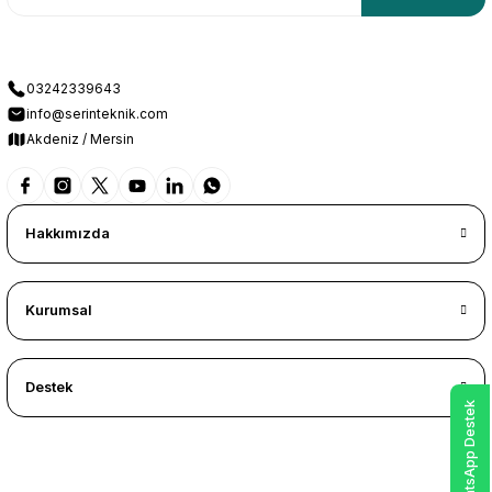
03242339643
info@serinteknik.com
Akdeniz / Mersin
Hakkımızda
Kurumsal
Destek
WhatsApp Destek