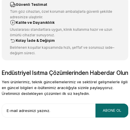
Sitemize ilk yorumu siz yapın!
Ürün resmi kalitesiz, bozuk veya görüntülenemiyor.
Güvenli Teslimat
Ürün açıklamasında eksik bilgiler bulunuyor.
Tüm göz cihazları, özel korumalı ambalajlarla güvenli şekilde
adresinize ulaştırılır.
Deneyimini Paylaş
Ürün bilgilerinde hatalar bulunuyor.
Kalite ve Dayanıklılık
Ürün fiyatı diğer sitelerden daha pahalı.
Uluslararası standartlara uygun, klinik kullanıma hazır ve uzun
ömürlü cihazlar sunuyoruz.
Bu ürüne benzer farklı alternatifler olmalı.
Kolay İade & Değişim
Belirlenen koşullar kapsamında hızlı, şeffaf ve sorunsuz iade–
değişim süreci.
Endüstriyel Isıtma Çözümlerinden Haberdar Olun
Gönder
Yeni ürünlerimiz, teknik güncellemelerimiz ve sektörel gelişmelerle ilgili
en güncel bilgileri e-bültenimiz aracılığıyla sizinle paylaşıyoruz.
Üretiminizi destekleyen çözümleri ilk siz keşfedin.
ABONE OL