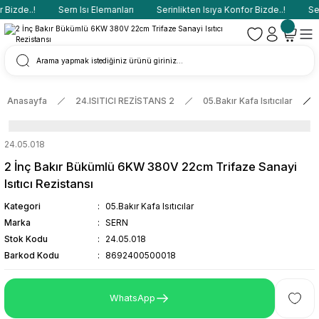
Bizde..!
Sern Isı Elemanları
Serinlikten Isıya Konfor Bizde..!
Sern
Anasayfa
24.ISITICI REZİSTANS 2
05.Bakır Kafa Isıtıcılar
24.05.018
2 İnç Bakır Bükümlü 6KW 380V 22cm Trifaze Sanayi
Isıtıcı Rezistansı
Kategori
05.Bakır Kafa Isıtıcılar
Marka
SERN
Stok Kodu
24.05.018
Barkod Kodu
8692400500018
WhatsApp