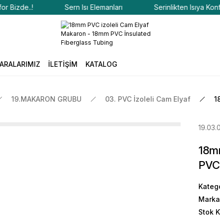
izde..!
Sern Isı Elemanları
Serinlikten Isıya Konfor B
ARALARIMIZ
İLETİŞİM
KATALOG
19.MAKARON GRUBU
03. PVC İzoleli Cam Elyaf
1
19.03.
18m
PVC 
Kateg
Marka
Stok 