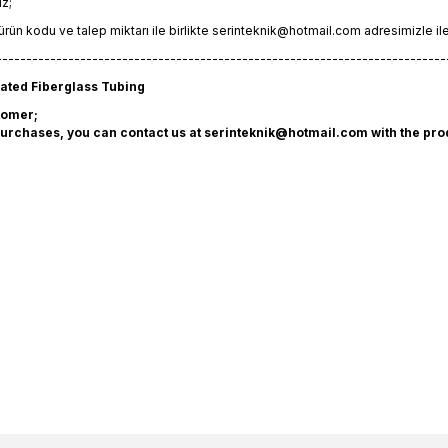
iz;
ürün kodu ve talep miktarı ile birlikte
serinteknik@hotmail.com
adresimizle ile
---------------------------------------------------------------------------
ated Fiberglass Tubing
tomer;
urchases, you can contact us at
serinteknik@hotmail.com
with the pro
bilgisi, resim, ürün açıklamalarında ve diğer konularda yetersiz gördüğün
riniz için teşekkür ederiz.
Ürün hakkında henüz soru s
Bu ürüne ilk yorumu siz
Sitemize ilk yorumu siz 
alitesiz, bozuk veya görüntülenemiyor.
Deneyimini Payl
Yorum Yaz
Soru Sor
asında eksik bilgiler bulunuyor.