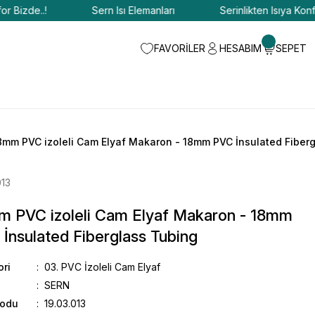
izde..!
Sern Isı Elemanları
Serinlikten Isıya Konfor Bi
FAVORİLER
HESABIM
SEPET
8mm PVC izoleli Cam Elyaf Makaron - 18mm PVC İnsulated Fiber
013
m PVC izoleli Cam Elyaf Makaron - 18mm
İnsulated Fiberglass Tubing
ori
03. PVC İzoleli Cam Elyaf
SERN
Kodu
19.03.013