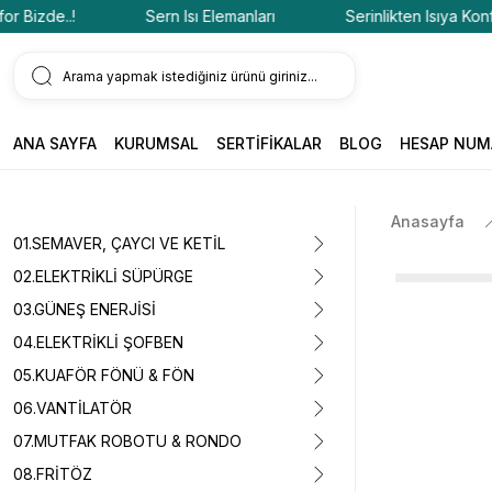
izde..!
Sern Isı Elemanları
Serinlikten Isıya Konfor B
ANA SAYFA
KURUMSAL
SERTİFİKALAR
BLOG
HESAP NUM
Anasayfa
01.SEMAVER, ÇAYCI VE KETİL
02.ELEKTRİKLİ SÜPÜRGE
03.GÜNEŞ ENERJİSİ
04.ELEKTRİKLİ ŞOFBEN
05.KUAFÖR FÖNÜ & FÖN
06.VANTİLATÖR
07.MUTFAK ROBOTU & RONDO
08.FRİTÖZ