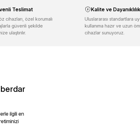
inde hatalar bulunuyor.
venli Teslimat
Kalite ve Dayanıklılı
iğer sitelerden daha pahalı.
er farklı alternatifler olmalı.
z cihazları, özel korumalı
Uluslararası standartlara uy
jlarla güvenli şekilde
kullanıma hazır ve uzun öm
ize ulaştırılır.
cihazlar sunuyoruz.
Gönder
aberdar
le ilgili en
retiminizi