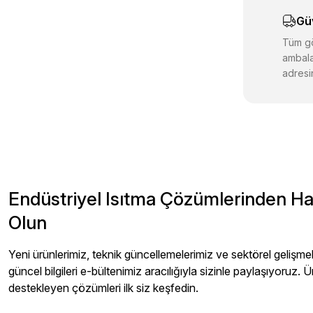
Ürün bilgiler
Gü
Ürün fiyatı d
Bu ürüne benz
Tüm gö
ambala
adresin
Endüstriyel Isıtma Çözümlerinden H
Olun
Yeni ürünlerimiz, teknik güncellemelerimiz ve sektörel gelişmeler
güncel bilgileri e-bültenimiz aracılığıyla sizinle paylaşıyoruz. Ü
destekleyen çözümleri ilk siz keşfedin.