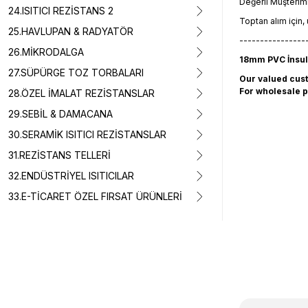
Değerli Müşterim
24.ISITICI REZİSTANS 2
Toptan alım için, 
25.HAVLUPAN & RADYATÖR
----------------
26.MİKRODALGA
18mm PVC İnsul
27.SÜPÜRGE TOZ TORBALARI
Our valued cus
For wholesale p
28.ÖZEL İMALAT REZİSTANSLAR
29.SEBİL & DAMACANA
30.SERAMİK ISITICI REZİSTANSLAR
31.REZİSTANS TELLERİ
32.ENDÜSTRİYEL ISITICILAR
33.E-TİCARET ÖZEL FIRSAT ÜRÜNLERİ
Bu ürünün fiyat 
Görüş ve önerile
Ürün resmi k
Ürün açıklam