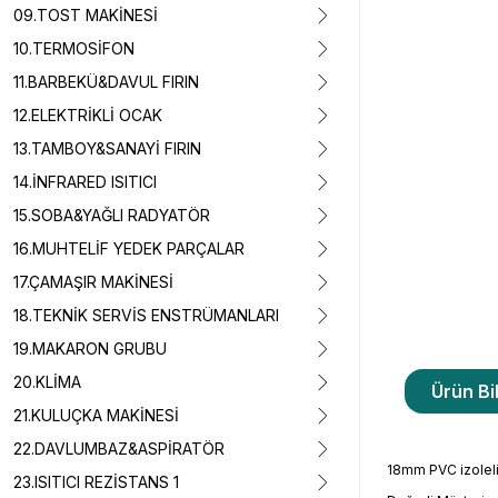
09.TOST MAKİNESİ
10.TERMOSİFON
11.BARBEKÜ&DAVUL FIRIN
12.ELEKTRİKLİ OCAK
13.TAMBOY&SANAYİ FIRIN
14.İNFRARED ISITICI
15.SOBA&YAĞLI RADYATÖR
16.MUHTELİF YEDEK PARÇALAR
17.ÇAMAŞIR MAKİNESİ
18.TEKNİK SERVİS ENSTRÜMANLARI
19.MAKARON GRUBU
20.KLİMA
Ürün Bil
21.KULUÇKA MAKİNESİ
22.DAVLUMBAZ&ASPİRATÖR
18mm PVC izolel
23.ISITICI REZİSTANS 1