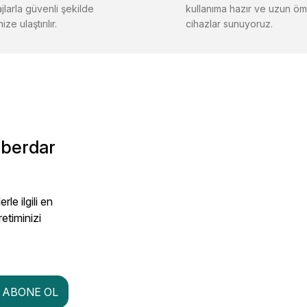
jlarla güvenli şekilde
kullanıma hazır ve uzun öm
ize ulaştırılır.
cihazlar sunuyoruz.
aberdar
le ilgili en
retiminizi
ABONE OL