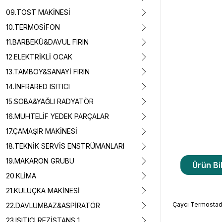
09.TOST MAKİNESİ
10.TERMOSİFON
11.BARBEKÜ&DAVUL FIRIN
12.ELEKTRİKLİ OCAK
13.TAMBOY&SANAYİ FIRIN
14.İNFRARED ISITICI
15.SOBA&YAĞLI RADYATÖR
16.MUHTELİF YEDEK PARÇALAR
17.ÇAMAŞIR MAKİNESİ
18.TEKNİK SERVİS ENSTRÜMANLARI
19.MAKARON GRUBU
Ürün Bil
20.KLİMA
21.KULUÇKA MAKİNESİ
Çaycı Termostad
22.DAVLUMBAZ&ASPİRATÖR
23.ISITICI REZİSTANS 1