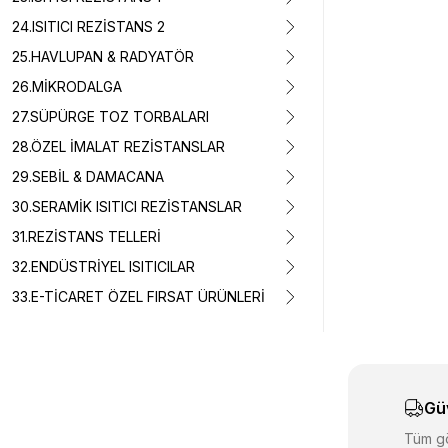
24.ISITICI REZİSTANS 2
25.HAVLUPAN & RADYATÖR
Bu ürünün fiyat 
Görüş ve önerile
26.MİKRODALGA
27.SÜPÜRGE TOZ TORBALARI
Ürün resmi k
28.ÖZEL İMALAT REZİSTANSLAR
Ürün açıklam
29.SEBİL & DAMACANA
Ürün bilgiler
30.SERAMİK ISITICI REZİSTANSLAR
Ürün fiyatı d
31.REZİSTANS TELLERİ
Bu ürüne benz
32.ENDÜSTRİYEL ISITICILAR
33.E-TİCARET ÖZEL FIRSAT ÜRÜNLERİ
Gü
Tüm gö