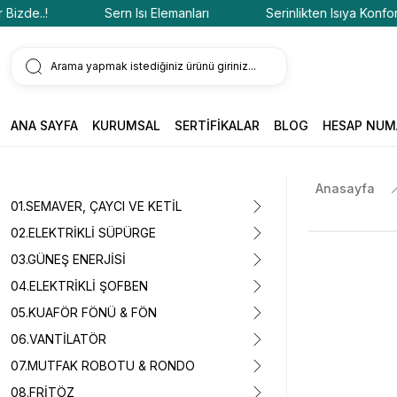
de..!
Sern Isı Elemanları
Serinlikten Isıya Konfor Biz
ANA SAYFA
KURUMSAL
SERTİFİKALAR
BLOG
HESAP NUM
Anasayfa
01.SEMAVER, ÇAYCI VE KETİL
02.ELEKTRİKLİ SÜPÜRGE
03.GÜNEŞ ENERJİSİ
04.ELEKTRİKLİ ŞOFBEN
05.KUAFÖR FÖNÜ & FÖN
06.VANTİLATÖR
07.MUTFAK ROBOTU & RONDO
08.FRİTÖZ