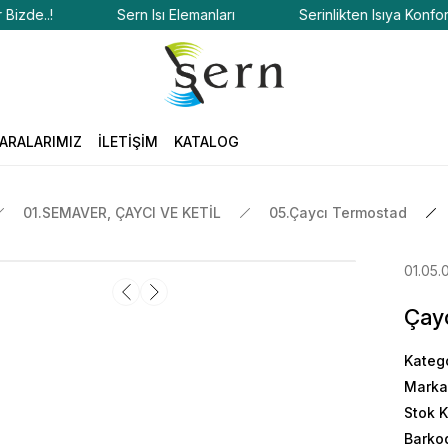
de..!
Sern Isı Elemanları
Serinlikten Isıya Konfor Bizd
ARALARIMIZ
İLETİŞİM
KATALOG
01.SEMAVER, ÇAYCI VE KETİL
05.Çaycı Termostad
01.05.
Çayc
Kateg
Marka
Stok 
Barko