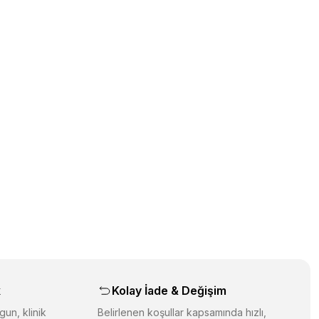
üz noktaları öneri formunu kullanarak tarafımıza iletebilirsiniz.
orulmamış.
 yapın!
yapın!
aş
k
Kolay İade & Değişim
gun, klinik
Belirlenen koşullar kapsamında hızlı,