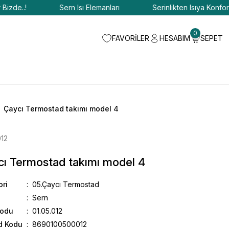
e..!
Sern Isı Elemanları
Serinlikten Isıya Konfor Bizd
0
FAVORİLER
HESABIM
SEPET
Çaycı Termostad takımı model 4
012
ı Termostad takımı model 4
ori
05.Çaycı Termostad
Sern
Kodu
01.05.012
d Kodu
8690100500012