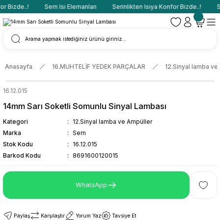
r Bizde..!
Sern Isı Elemanları
Serinlikten Isıya Konfor Bizde..!
Se
Anasayfa
16.MUHTELİF YEDEK PARÇALAR
12.Sinyal lamba ve
16.12.015
14mm Sarı Soketli Somunlu Sinyal Lambası
Kategori
12.Sinyal lamba ve Ampüller
Marka
Sern
Stok Kodu
16.12.015
Barkod Kodu
8691600120015
WhatsApp
Paylaş
Karşılaştır
Yorum Yaz
Tavsiye Et