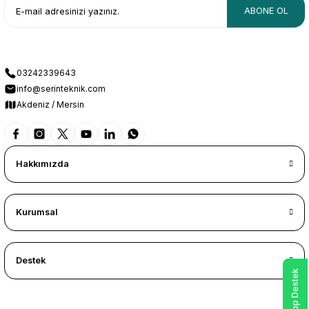
ABONE OL
03242339643
info@serinteknik.com
Akdeniz / Mersin
Hakkımızda
Kurumsal
Destek
WhatsApp Destek