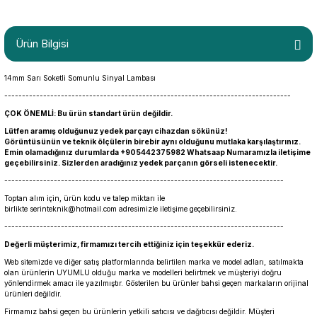
Ürün Bilgisi
14mm Sarı Soketli Somunlu Sinyal Lambası
---------------------------------------------------------------------------------
ÇOK ÖNEMLİ: Bu ürün standart ürün değildir.
Lütfen aramış olduğunuz yedek parçayı cihazdan sökünüz!
Görüntüsünün ve teknik ölçülerin birebir aynı olduğunu mutlaka karşılaştırınız.
Emin olamadığınız durumlarda +905442375982 Whatsaap Numaramızla iletişime
geçebilirsiniz. Sizlerden aradığınız yedek parçanın görseli istenecektir.
-------------------------------------------------------------------------------
Toptan alım için, ürün kodu ve talep miktarı ile
birlikte
serinteknik@hotmail.com
adresimizle iletişime geçebilirsiniz.
-------------------------------------------------------------------------------
Değerli müşterimiz, firmamızı tercih ettiğiniz için teşekkür ederiz.
Web sitemizde ve diğer satış platformlarında belirtilen marka ve model adları, satılmakta
olan ürünlerin UYUMLU olduğu marka ve modelleri belirtmek ve müşteriyi doğru
yönlendirmek amacı ile yazılmıştır. Gösterilen bu ürünler bahsi geçen markaların orijinal
ürünleri değildir.
Firmamız bahsi geçen bu ürünlerin yetkili satıcısı ve dağıtıcısı değildir. Müşteri