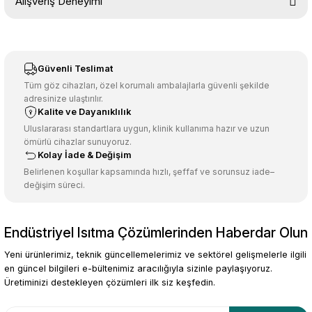
Alışveriş Deneyimi
konularda yetersiz gördüğünüz noktaları öneri formunu kullanarak
tarafımıza iletebilirsiniz.
Görüş ve önerileriniz için teşekkür ederiz.
Sitemize ilk yorumu siz yapın!
Ürün resmi kalitesiz, bozuk veya görüntülenemiyor.
Güvenli Teslimat
Ürün açıklamasında eksik bilgiler bulunuyor.
Tüm göz cihazları, özel korumalı ambalajlarla güvenli şekilde
adresinize ulaştırılır.
Deneyimini Paylaş
Ürün bilgilerinde hatalar bulunuyor.
Kalite ve Dayanıklılık
Ürün fiyatı diğer sitelerden daha pahalı.
Uluslararası standartlara uygun, klinik kullanıma hazır ve uzun
ömürlü cihazlar sunuyoruz.
Bu ürüne benzer farklı alternatifler olmalı.
Kolay İade & Değişim
Belirlenen koşullar kapsamında hızlı, şeffaf ve sorunsuz iade–
değişim süreci.
Endüstriyel Isıtma Çözümlerinden Haberdar Olun
Gönder
Yeni ürünlerimiz, teknik güncellemelerimiz ve sektörel gelişmelerle ilgili
en güncel bilgileri e-bültenimiz aracılığıyla sizinle paylaşıyoruz.
Üretiminizi destekleyen çözümleri ilk siz keşfedin.