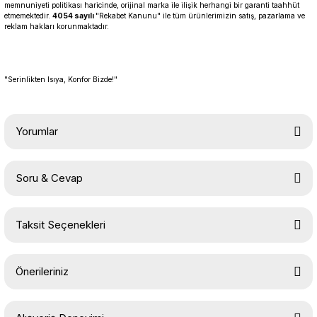
memnuniyeti politikası haricinde, orijinal marka ile ilişik herhangi bir garanti taahhüt
etmemektedir.
4054 sayılı
"Rekabet Kanunu" ile tüm ürünlerimizin satış, pazarlama ve
reklam hakları korunmaktadır.
"Serinlikten Isıya, Konfor Bizde!"
Yorumlar
Soru & Cevap
Bu ürüne ilk yorumu siz yapın!
Taksit Seçenekleri
Yorum Yaz
Ürün hakkında henüz soru sorulmamış.
Önerileriniz
Soru Sor
Bu ürünün fiyat bilgisi, resim, ürün açıklamalarında ve diğer