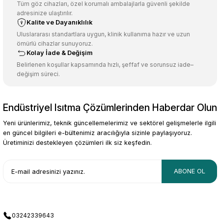
Ürün açıklamasında eksik bilgiler bulunuyor.
Tüm göz cihazları, özel korumalı ambalajlarla güvenli şekilde
adresinize ulaştırılır.
Deneyimini Paylaş
Ürün bilgilerinde hatalar bulunuyor.
Kalite ve Dayanıklılık
Ürün fiyatı diğer sitelerden daha pahalı.
Uluslararası standartlara uygun, klinik kullanıma hazır ve uzun
ömürlü cihazlar sunuyoruz.
Bu ürüne benzer farklı alternatifler olmalı.
Kolay İade & Değişim
Belirlenen koşullar kapsamında hızlı, şeffaf ve sorunsuz iade–
değişim süreci.
Endüstriyel Isıtma Çözümlerinden Haberdar Olun
Gönder
Yeni ürünlerimiz, teknik güncellemelerimiz ve sektörel gelişmelerle ilgili
en güncel bilgileri e-bültenimiz aracılığıyla sizinle paylaşıyoruz.
Üretiminizi destekleyen çözümleri ilk siz keşfedin.
ABONE OL
03242339643