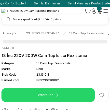
ya Konfor Bizde..!
Sern Isı Elemanları
Serinlikten Isıya Konfor Bizde..
Anasayfa
23.ISITICI REZİSTANS 1
13.Cam Tüp Rezistanslar
23.13.011
18 İnc 220V 200W Cam Tüp Isıtıcı Rezistansı
Kategori
13.Cam Tüp Rezistanslar
Marka
Sern
Stok Kodu
23.13.011
Barkod Kodu
8692301300011
WhatsApp