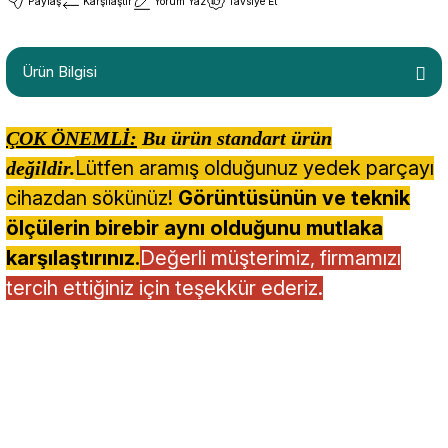
Paylaş
Karşılaştır
Yorum Yaz
Tavsiye Et
Ürün Bilgisi
ÇOK ÖNEMLİ:
Bu ürün standart ürün
Lütfen aramış olduğunuz yedek parçayı
değildir.
cihazdan sökünüz!
Görüntüsünün ve teknik
ölçülerin birebir aynı olduğunu mutlaka
karşılaştırınız.
Değerli müşterimiz, firmamızı
tercih ettiğiniz için teşekkür ederiz.