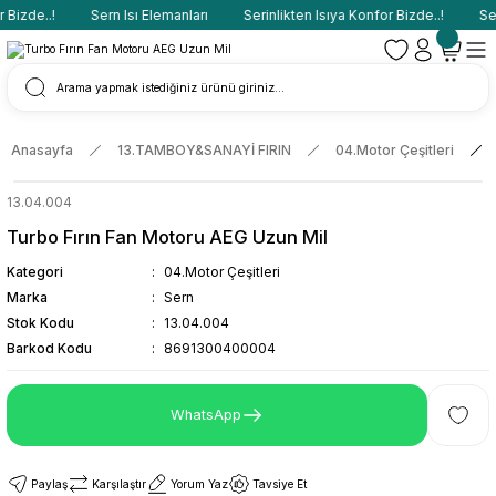
Bizde..!
Sern Isı Elemanları
Serinlikten Isıya Konfor Bizde..!
Sern
Anasayfa
13.TAMBOY&SANAYİ FIRIN
04.Motor Çeşitleri
13.04.004
Turbo Fırın Fan Motoru AEG Uzun Mil
Kategori
04.Motor Çeşitleri
Marka
Sern
Stok Kodu
13.04.004
Barkod Kodu
8691300400004
WhatsApp
Paylaş
Karşılaştır
Yorum Yaz
Tavsiye Et