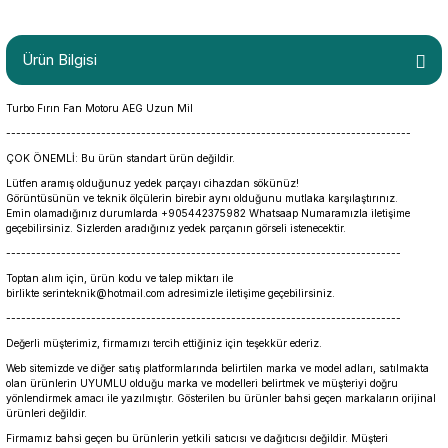
Ürün Bilgisi
Turbo Fırın Fan Motoru AEG Uzun Mil
---------------------------------------------------------------------------------
ÇOK ÖNEMLİ: Bu ürün standart ürün değildir.
Lütfen aramış olduğunuz yedek parçayı cihazdan sökünüz!
Görüntüsünün ve teknik ölçülerin birebir aynı olduğunu mutlaka karşılaştırınız.
Emin olamadığınız durumlarda +905442375982 Whatsaap Numaramızla iletişime
geçebilirsiniz. Sizlerden aradığınız yedek parçanın görseli istenecektir.
-------------------------------------------------------------------------------
Toptan alım için, ürün kodu ve talep miktarı ile
birlikte serinteknik@hotmail.com adresimizle iletişime geçebilirsiniz.
-------------------------------------------------------------------------------
Değerli müşterimiz, firmamızı tercih ettiğiniz için teşekkür ederiz.
Web sitemizde ve diğer satış platformlarında belirtilen marka ve model adları, satılmakta
olan ürünlerin UYUMLU olduğu marka ve modelleri belirtmek ve müşteriyi doğru
yönlendirmek amacı ile yazılmıştır. Gösterilen bu ürünler bahsi geçen markaların orijinal
ürünleri değildir.
Firmamız bahsi geçen bu ürünlerin yetkili satıcısı ve dağıtıcısı değildir. Müşteri