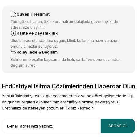
Sitemize ilk yorumu siz yapın!
Ürün resmi kalitesiz, bozuk veya görüntülenemiyor.
Güvenli Teslimat
Ürün açıklamasında eksik bilgiler bulunuyor.
Tüm göz cihazları, özel korumalı ambalajlarla güvenli şekilde
adresinize ulaştırılır.
Deneyimini Paylaş
Ürün bilgilerinde hatalar bulunuyor.
Kalite ve Dayanıklılık
Ürün fiyatı diğer sitelerden daha pahalı.
Uluslararası standartlara uygun, klinik kullanıma hazır ve uzun
ömürlü cihazlar sunuyoruz.
Bu ürüne benzer farklı alternatifler olmalı.
Kolay İade & Değişim
Belirlenen koşullar kapsamında hızlı, şeffaf ve sorunsuz iade–
değişim süreci.
Endüstriyel Isıtma Çözümlerinden Haberdar Olun
Gönder
Yeni ürünlerimiz, teknik güncellemelerimiz ve sektörel gelişmelerle ilgili
en güncel bilgileri e-bültenimiz aracılığıyla sizinle paylaşıyoruz.
Üretiminizi destekleyen çözümleri ilk siz keşfedin.
ABONE OL