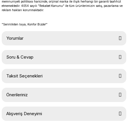
memnuniyeti politikası haricinde, orijinal marka ile ilişik herhangi bir garanti taahhüt
etmemektedir. 4054 sayılı "Rekabet Kanunu" ile tüm ürünlerimizin satış, pazarlama ve
reklam hakları korunmaktadır.
"Serinlikten Isıya, Konfor Bizde!"
Yorumlar
Soru & Cevap
Bu ürüne ilk yorumu siz yapın!
Taksit Seçenekleri
Yorum Yaz
Ürün hakkında henüz soru sorulmamış.
Önerileriniz
Soru Sor
Bu ürünün fiyat bilgisi, resim, ürün açıklamalarında ve diğer
Alışveriş Deneyimi
konularda yetersiz gördüğünüz noktaları öneri formunu kullanarak
tarafımıza iletebilirsiniz.
Görüş ve önerileriniz için teşekkür ederiz.