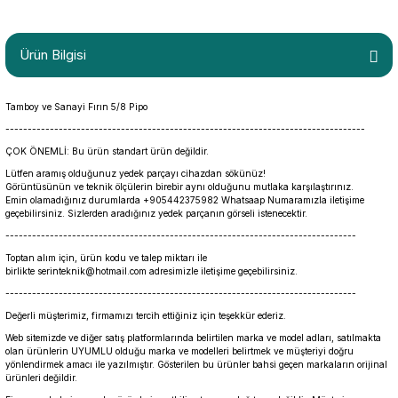
Ürün Bilgisi
Tamboy ve Sanayi Fırın 5/8 Pipo
---------------------------------------------------------------------------------
ÇOK ÖNEMLİ: Bu ürün standart ürün değildir.
Lütfen aramış olduğunuz yedek parçayı cihazdan sökünüz!
Görüntüsünün ve teknik ölçülerin birebir aynı olduğunu mutlaka karşılaştırınız.
Emin olamadığınız durumlarda +905442375982 Whatsaap Numaramızla iletişime
geçebilirsiniz. Sizlerden aradığınız yedek parçanın görseli istenecektir.
-------------------------------------------------------------------------------
Toptan alım için, ürün kodu ve talep miktarı ile
birlikte serinteknik@hotmail.com adresimizle iletişime geçebilirsiniz.
-------------------------------------------------------------------------------
Değerli müşterimiz, firmamızı tercih ettiğiniz için teşekkür ederiz.
Web sitemizde ve diğer satış platformlarında belirtilen marka ve model adları, satılmakta
olan ürünlerin UYUMLU olduğu marka ve modelleri belirtmek ve müşteriyi doğru
yönlendirmek amacı ile yazılmıştır. Gösterilen bu ürünler bahsi geçen markaların orijinal
ürünleri değildir.