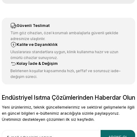
tarafımıza iletebilirsiniz.
Görüş ve önerileriniz için teşekkür ederiz.
Sitemize ilk yorumu siz yapın!
Ürün resmi kalitesiz, bozuk veya görüntülenemiyor.
Güvenli Teslimat
Ürün açıklamasında eksik bilgiler bulunuyor.
Tüm göz cihazları, özel korumalı ambalajlarla güvenli şekilde
adresinize ulaştırılır.
Deneyimini Paylaş
Ürün bilgilerinde hatalar bulunuyor.
Kalite ve Dayanıklılık
Ürün fiyatı diğer sitelerden daha pahalı.
Uluslararası standartlara uygun, klinik kullanıma hazır ve uzun
ömürlü cihazlar sunuyoruz.
Bu ürüne benzer farklı alternatifler olmalı.
Kolay İade & Değişim
Belirlenen koşullar kapsamında hızlı, şeffaf ve sorunsuz iade–
değişim süreci.
Endüstriyel Isıtma Çözümlerinden Haberdar Olun
Gönder
Yeni ürünlerimiz, teknik güncellemelerimiz ve sektörel gelişmelerle ilgili
en güncel bilgileri e-bültenimiz aracılığıyla sizinle paylaşıyoruz.
Üretiminizi destekleyen çözümleri ilk siz keşfedin.