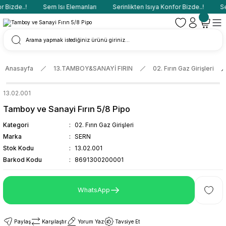
 Bizde..!
Sern Isı Elemanları
Serinlikten Isıya Konfor Bizde..!
Ser
Anasayfa
13.TAMBOY&SANAYİ FIRIN
02. Fırın Gaz Girişleri
13.02.001
Tamboy ve Sanayi Fırın 5/8 Pipo
Kategori
02. Fırın Gaz Girişleri
Marka
SERN
Stok Kodu
13.02.001
Barkod Kodu
8691300200001
WhatsApp
Paylaş
Karşılaştır
Yorum Yaz
Tavsiye Et