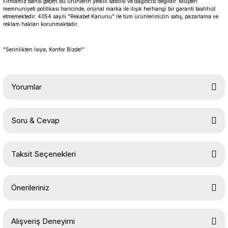
Firmamız bahsi geçen bu ürünlerin yetkili satıcısı ve dağıtıcısı değildir. Müşteri
memnuniyeti politikası haricinde, orijinal marka ile ilişik herhangi bir garanti taahhüt
etmemektedir. 4054 sayılı "Rekabet Kanunu" ile tüm ürünlerimizin satış, pazarlama ve
reklam hakları korunmaktadır.
"Serinlikten Isıya, Konfor Bizde!"
Yorumlar
Soru & Cevap
Bu ürüne ilk yorumu siz yapın!
Taksit Seçenekleri
Yorum Yaz
Ürün hakkında henüz soru sorulmamış.
Önerileriniz
Soru Sor
Bu ürünün fiyat bilgisi, resim, ürün açıklamalarında ve diğer
Alışveriş Deneyimi
konularda yetersiz gördüğünüz noktaları öneri formunu kullanarak