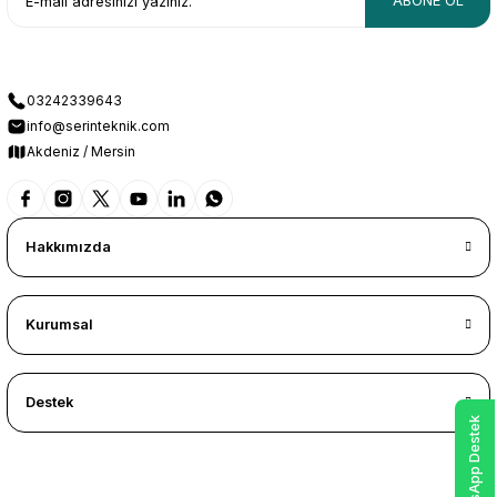
ABONE OL
03242339643
info@serinteknik.com
Akdeniz / Mersin
Hakkımızda
Kurumsal
Destek
WhatsApp Destek