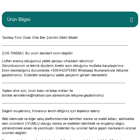
Ürün Bilgisi
Tamboy Fırın Ocak Orta Bek Çıkıntılı Etekli Model
---------------------------------------------------------------------------------
ÇOK ÖNEMLİ: Bu ürün standart ürün değildir.
Lütfen aramış olduğunuz yedek parçayı cihazdan sökünüz!
Görüntüsünün ve teknik ölçülerin birebir aynı olduğunu mutlaka karşılaştırınız.
Emin olamadığınız durumlarda +905442375982 Whatsaap Numaramızla iletişime
geçebilirsiniz. Sizlerden aradığınız yedek parçanın görseli istenecektir.
-------------------------------------------------------------------------------
Toptan alım için, ürün kodu ve talep miktarı ile
birlikte serinteknik@hotmail.com adresimizle iletişime geçebilirsiniz.
-------------------------------------------------------------------------------
Değerli müşterimiz, firmamızı tercih ettiğiniz için teşekkür ederiz.
Web sitemizde ve diğer satış platformlarında belirtilen marka ve model adları, satılmakta
olan ürünlerin UYUMLU olduğu marka ve modelleri belirtmek ve müşteriyi doğru
yönlendirmek amacı ile yazılmıştır. Gösterilen bu ürünler bahsi geçen markaların orijinal
ürünleri değildir.