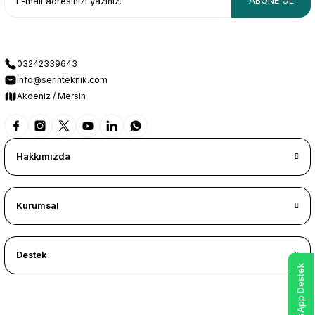
ABONE OL
03242339643
info@serinteknik.com
Akdeniz / Mersin
Hakkımızda
Kurumsal
Destek
WhatsApp Destek