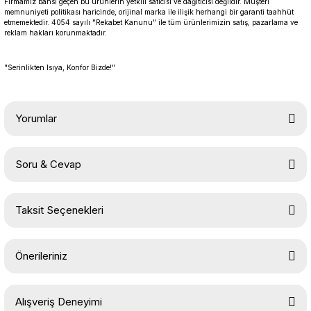
Firmamız bahsi geçen bu ürünlerin yetkili satıcısı ve dağıtıcısı değildir. Müşteri
memnuniyeti politikası haricinde, orijinal marka ile ilişik herhangi bir garanti taahhüt
etmemektedir. 4054 sayılı "Rekabet Kanunu" ile tüm ürünlerimizin satış, pazarlama ve
reklam hakları korunmaktadır.
"Serinlikten Isıya, Konfor Bizde!"
Yorumlar
Soru & Cevap
Bu ürüne ilk yorumu siz yapın!
Taksit Seçenekleri
Yorum Yaz
Ürün hakkında henüz soru sorulmamış.
Önerileriniz
Soru Sor
Bu ürünün fiyat bilgisi, resim, ürün açıklamalarında ve diğer
Alışveriş Deneyimi
konularda yetersiz gördüğünüz noktaları öneri formunu kullanarak