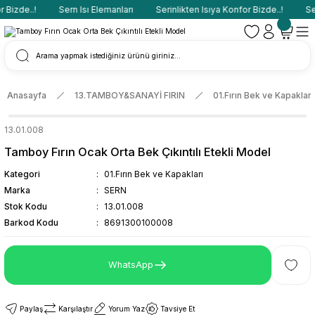
Bizde..!
Sern Isı Elemanları
Serinlikten Isıya Konfor Bizde..!
Ser
Anasayfa
13.TAMBOY&SANAYİ FIRIN
01.Fırın Bek ve Kapakları
13.01.008
Tamboy Fırın Ocak Orta Bek Çıkıntılı Etekli Model
Kategori
01.Fırın Bek ve Kapakları
Marka
SERN
Stok Kodu
13.01.008
Barkod Kodu
8691300100008
WhatsApp
Paylaş
Karşılaştır
Yorum Yaz
Tavsiye Et