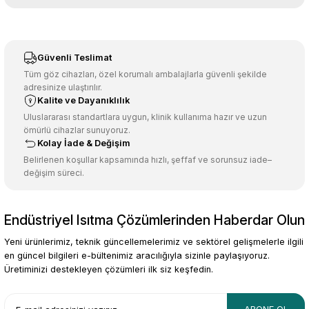
tarafımıza iletebilirsiniz.
Görüş ve önerileriniz için teşekkür ederiz.
Sitemize ilk yorumu siz yapın!
Ürün resmi kalitesiz, bozuk veya görüntülenemiyor.
Güvenli Teslimat
Ürün açıklamasında eksik bilgiler bulunuyor.
Tüm göz cihazları, özel korumalı ambalajlarla güvenli şekilde
adresinize ulaştırılır.
Deneyimini Paylaş
Ürün bilgilerinde hatalar bulunuyor.
Kalite ve Dayanıklılık
Ürün fiyatı diğer sitelerden daha pahalı.
Uluslararası standartlara uygun, klinik kullanıma hazır ve uzun
ömürlü cihazlar sunuyoruz.
Bu ürüne benzer farklı alternatifler olmalı.
Kolay İade & Değişim
Belirlenen koşullar kapsamında hızlı, şeffaf ve sorunsuz iade–
değişim süreci.
Endüstriyel Isıtma Çözümlerinden Haberdar Olun
Gönder
Yeni ürünlerimiz, teknik güncellemelerimiz ve sektörel gelişmelerle ilgili
en güncel bilgileri e-bültenimiz aracılığıyla sizinle paylaşıyoruz.
Üretiminizi destekleyen çözümleri ilk siz keşfedin.