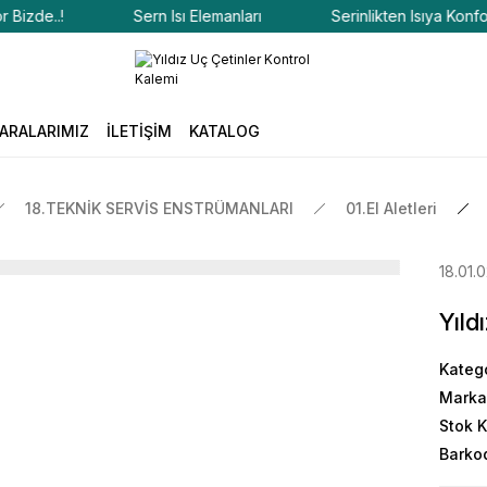
zde..!
Sern Isı Elemanları
Serinlikten Isıya Konfor Biz
ARALARIMIZ
İLETİŞİM
KATALOG
18.TEKNİK SERVİS ENSTRÜMANLARI
01.El Aletleri
18.01.
Yıld
Kateg
Marka
Stok 
Barko