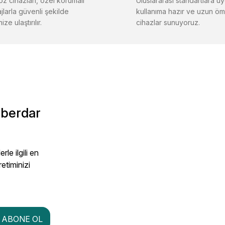
z cihazları, özel korumalı
Uluslararası standartlara uy
jlarla güvenli şekilde
kullanıma hazır ve uzun öm
ize ulaştırılır.
cihazlar sunuyoruz.
Gönder
aberdar
le ilgili en
retiminizi
ABONE OL