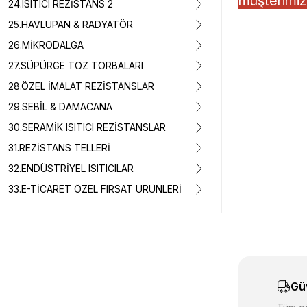
müşterimiz,
24.ISITICI REZİSTANS 2
25.HAVLUPAN & RADYATÖR
26.MİKRODALGA
27.SÜPÜRGE TOZ TORBALARI
28.ÖZEL İMALAT REZİSTANSLAR
29.SEBİL & DAMACANA
30.SERAMİK ISITICI REZİSTANSLAR
31.REZİSTANS TELLERİ
32.ENDÜSTRİYEL ISITICILAR
Bu ürünün fiyat 
33.E-TİCARET ÖZEL FIRSAT ÜRÜNLERİ
Görüş ve önerile
Ürün resmi k
Ürün açıklam
Ürün bilgiler
Gü
Ürün fiyatı d
Bu ürüne benz