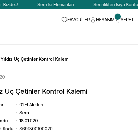
de..!
Sern Isı Elemanları
Serinlikten Isıya Konfor Biz
FAVORİLER
HESABIM
SEPET
Yıldız Uç Çetinler Kontrol Kalemi
020
ız Uç Çetinler Kontrol Kalemi
ori
01.El Aletleri
Sern
Kodu
18.01.020
d Kodu
8691800100020