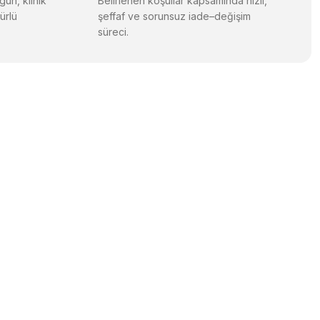
gun, klinik
Belirlenen koşullar kapsamında hızlı,
ürlü
şeffaf ve sorunsuz iade–değişim
süreci.