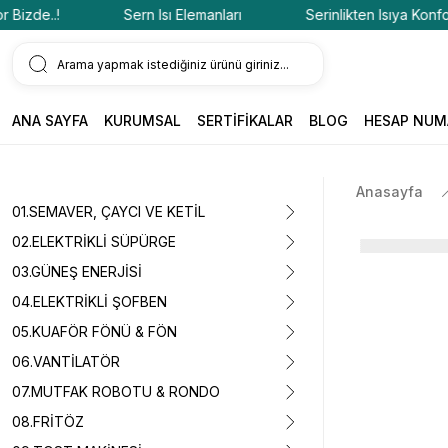
zde..!
Sern Isı Elemanları
Serinlikten Isıya Konfor Bi
ANA SAYFA
KURUMSAL
SERTİFİKALAR
BLOG
HESAP NUM
Anasayfa
01.SEMAVER, ÇAYCI VE KETİL
02.ELEKTRİKLİ SÜPÜRGE
03.GÜNEŞ ENERJİSİ
04.ELEKTRİKLİ ŞOFBEN
05.KUAFÖR FÖNÜ & FÖN
06.VANTİLATÖR
07.MUTFAK ROBOTU & RONDO
08.FRİTÖZ