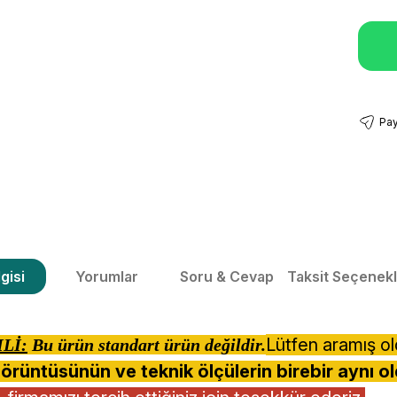
Pay
gisi
Yorumlar
Soru & Cevap
Taksit Seçenekl
Lütfen aramış o
Lİ:
Bu ürün standart ürün değildir.
örüntüsünün ve teknik ölçülerin birebir aynı ol