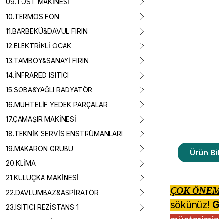
09.TOST MAKİNESİ
10.TERMOSİFON
11.BARBEKÜ&DAVUL FIRIN
12.ELEKTRİKLİ OCAK
13.TAMBOY&SANAYİ FIRIN
14.İNFRARED ISITICI
15.SOBA&YAĞLI RADYATÖR
16.MUHTELİF YEDEK PARÇALAR
17.ÇAMAŞIR MAKİNESİ
18.TEKNİK SERVİS ENSTRÜMANLARI
19.MAKARON GRUBU
Ürün Bil
20.KLİMA
21.KULUÇKA MAKİNESİ
ÇOK ÖNEM
22.DAVLUMBAZ&ASPİRATÖR
sökünüz!
G
23.ISITICI REZİSTANS 1