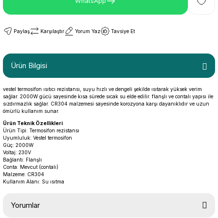
WhatsApp
Paylaş
Karşılaştır
Yorum Yaz
Tavsiye Et
Ürün Bilgisi
vestel termosifon ısıtıcı rezistansı, suyu hızlı ve dengeli şekilde ısıtarak yüksek verim
sağlar. 2000W gücü sayesinde kısa sürede sıcak su elde edilir. flanşlı ve contalı yapısı ile
sızdırmazlık sağlar. CR304 malzemesi sayesinde korozyona karşı dayanıklıdır ve uzun
ömürlü kullanım sunar.
Ürün Teknik Özellikleri
Ürün Tipi: Termosifon rezistansı
Uyumluluk: Vestel termosifon
Güç: 2000W
Voltaj: 230V
Bağlantı: Flanşlı
Conta: Mevcut (contalı)
Malzeme: CR304
Kullanım Alanı: Su ısıtma
Yorumlar