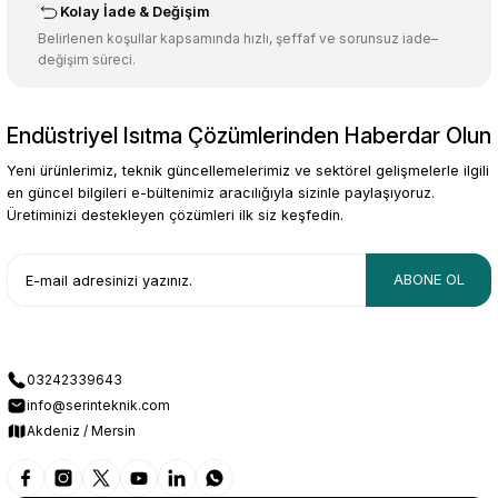
Kolay İade & Değişim
Belirlenen koşullar kapsamında hızlı, şeffaf ve sorunsuz iade–
değişim süreci.
Endüstriyel Isıtma Çözümlerinden Haberdar Olun
Gönder
Yeni ürünlerimiz, teknik güncellemelerimiz ve sektörel gelişmelerle ilgili
en güncel bilgileri e-bültenimiz aracılığıyla sizinle paylaşıyoruz.
Üretiminizi destekleyen çözümleri ilk siz keşfedin.
ABONE OL
03242339643
info@serinteknik.com
Akdeniz / Mersin