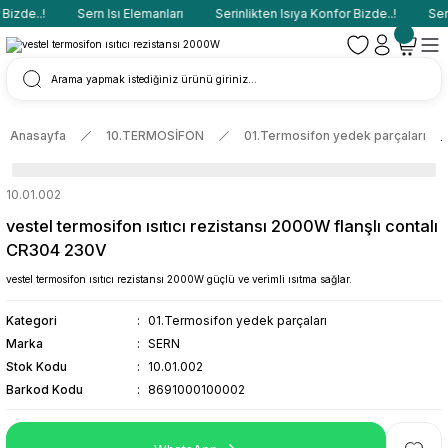
Bizde..!
Sern Isı Elemanları
Serinlikten Isıya Konfor Bizde..!
Sern
Anasayfa
10.TERMOSİFON
01.Termosifon yedek parçaları
10.01.002
vestel termosifon ısıtıcı rezistansı 2000W flanşlı contalı
CR304 230V
vestel termosifon ısıtıcı rezistansı 2000W güçlü ve verimli ısıtma sağlar.
Kategori
01.Termosifon yedek parçaları
Marka
SERN
Stok Kodu
10.01.002
Barkod Kodu
8691000100002