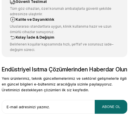
Ürün resmi kalitesiz, bozuk veya görüntülenemiyor.
Güvenli Teslimat
Ürün açıklamasında eksik bilgiler bulunuyor.
Tüm göz cihazları, özel korumalı ambalajlarla güvenli şekilde
adresinize ulaştırılır.
Deneyimini Paylaş
Ürün bilgilerinde hatalar bulunuyor.
Kalite ve Dayanıklılık
Ürün fiyatı diğer sitelerden daha pahalı.
Uluslararası standartlara uygun, klinik kullanıma hazır ve uzun
ömürlü cihazlar sunuyoruz.
Bu ürüne benzer farklı alternatifler olmalı.
Kolay İade & Değişim
Belirlenen koşullar kapsamında hızlı, şeffaf ve sorunsuz iade–
değişim süreci.
Endüstriyel Isıtma Çözümlerinden Haberdar Olun
Gönder
Yeni ürünlerimiz, teknik güncellemelerimiz ve sektörel gelişmelerle ilgili
en güncel bilgileri e-bültenimiz aracılığıyla sizinle paylaşıyoruz.
Üretiminizi destekleyen çözümleri ilk siz keşfedin.
ABONE OL