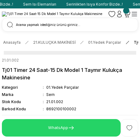
izde..!
Sern Isı Elemanları
Serinlikten Isıya Konfor Bizde..!
Sern 
Anasayfa
21.KULUÇKA MAKİNESİ
01.Yedek Parçalar
Tj0
21.01.002
Tj01 Timer 24 Saat-15 Dk Model 1 Taymır Kulukça
Makinesine
Kategori
01.Yedek Parçalar
Marka
Sern
Stok Kodu
21.01.002
Barkod Kodu
8692100100002
WhatsApp