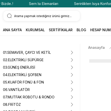
e..!
Sern Isı Elemanları
Serinlikten Isıya Konfor Bizd
ANA SAYFA
KURUMSAL
SERTİFİKALAR
BLOG
HESAP NUM
Anasayfa
01.SEMAVER, ÇAYCI VE KETİL
02.ELEKTRİKLİ SÜPÜRGE
03.GÜNEŞ ENERJİSİ
04.ELEKTRİKLİ ŞOFBEN
05.KUAFÖR FÖNÜ & FÖN
06.VANTİLATÖR
07.MUTFAK ROBOTU & RONDO
08.FRİTÖZ