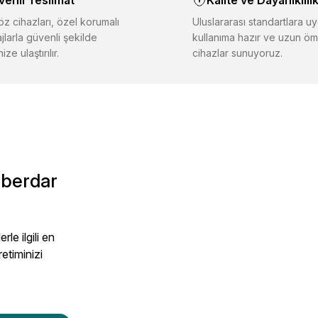
venli Teslimat
Kalite ve Dayanıklılı
er farklı alternatifler olmalı.
z cihazları, özel korumalı
Uluslararası standartlara uy
jlarla güvenli şekilde
kullanıma hazır ve uzun öm
ize ulaştırılır.
cihazlar sunuyoruz.
Gönder
aberdar
le ilgili en
retiminizi