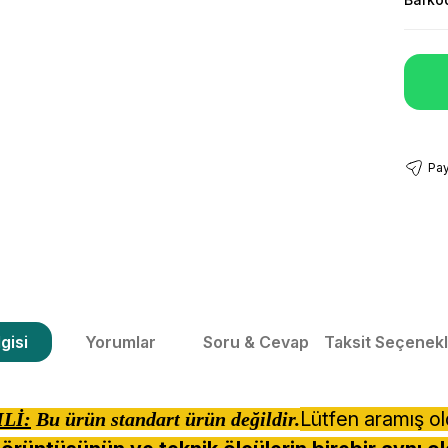
Pay
gisi
Yorumlar
Soru & Cevap
Taksit Seçenekl
Lütfen aramış o
Lİ:
Bu ürün standart ürün değildir.