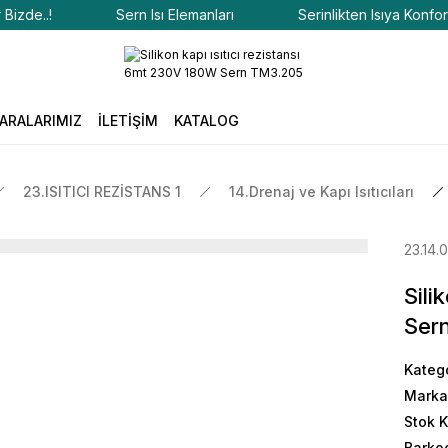
e..!
Sern Isı Elemanları
Serinlikten Isıya Konfor Bizd
ARALARIMIZ
İLETİŞİM
KATALOG
23.ISITICI REZİSTANS 1
14.Drenaj ve Kapı Isıtıcıları
23.14.
Sili
Ser
Kateg
Marka
Stok 
Barko