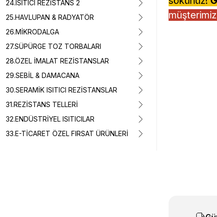
sökünüz!
G
24.ISITICI REZİSTANS 2
müşterimiz,
25.HAVLUPAN & RADYATÖR
26.MİKRODALGA
27.SÜPÜRGE TOZ TORBALARI
28.ÖZEL İMALAT REZİSTANSLAR
29.SEBİL & DAMACANA
30.SERAMİK ISITICI REZİSTANSLAR
31.REZİSTANS TELLERİ
32.ENDÜSTRİYEL ISITICILAR
33.E-TİCARET ÖZEL FIRSAT ÜRÜNLERİ
Bu ürünün fiyat 
Görüş ve önerile
Ürün resmi k
Ürün açıklam
Ürün bilgiler
Ürün fiyatı d