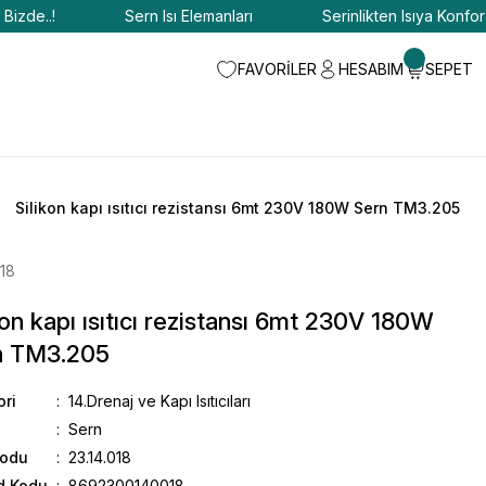
e..!
Sern Isı Elemanları
Serinlikten Isıya Konfor Bizd
FAVORİLER
HESABIM
SEPET
Silikon kapı ısıtıcı rezistansı 6mt 230V 180W Sern TM3.205
018
kon kapı ısıtıcı rezistansı 6mt 230V 180W
n TM3.205
ori
14.Drenaj ve Kapı Isıtıcıları
Sern
Kodu
23.14.018
d Kodu
8692300140018