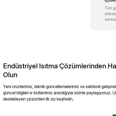
Gü
Bu ürüne benz
Tüm gö
ambala
adresin
Endüstriyel Isıtma Çözümlerinden H
Olun
Yeni ürünlerimiz, teknik güncellemelerimiz ve sektörel gelişmeler
güncel bilgileri e-bültenimiz aracılığıyla sizinle paylaşıyoruz. Ü
destekleyen çözümleri ilk siz keşfedin.