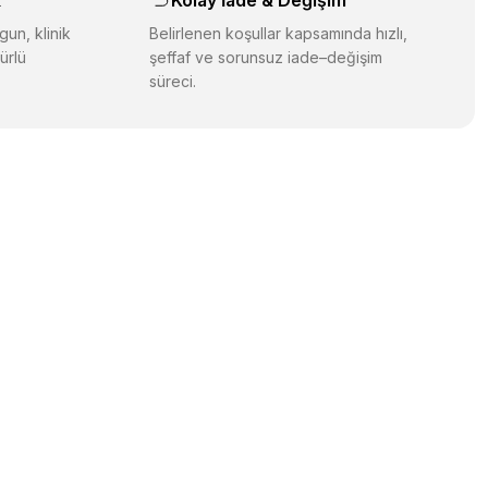
k
Kolay İade & Değişim
gun, klinik
Belirlenen koşullar kapsamında hızlı,
ürlü
şeffaf ve sorunsuz iade–değişim
süreci.