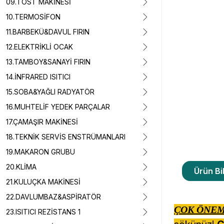
09.TOST MAKİNESİ
10.TERMOSİFON
11.BARBEKÜ&DAVUL FIRIN
12.ELEKTRİKLİ OCAK
13.TAMBOY&SANAYİ FIRIN
14.İNFRARED ISITICI
15.SOBA&YAĞLI RADYATÖR
16.MUHTELİF YEDEK PARÇALAR
17.ÇAMAŞIR MAKİNESİ
18.TEKNİK SERVİS ENSTRÜMANLARI
19.MAKARON GRUBU
20.KLİMA
Ürün Bil
21.KULUÇKA MAKİNESİ
22.DAVLUMBAZ&ASPİRATÖR
ÇOK ÖNEM
23.ISITICI REZİSTANS 1