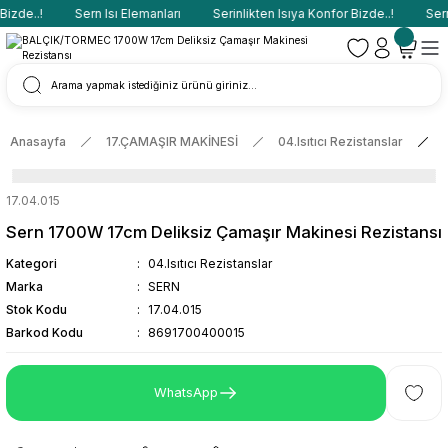
izde..!
Sern Isı Elemanları
Serinlikten Isıya Konfor Bizde..!
Sern 
Anasayfa
17.ÇAMAŞIR MAKİNESİ
04.Isıtıcı Rezistanslar
17.04.015
Sern 1700W 17cm Deliksiz Çamaşır Makinesi Rezistansı
Kategori
04.Isıtıcı Rezistanslar
Marka
SERN
Stok Kodu
17.04.015
Barkod Kodu
8691700400015
WhatsApp