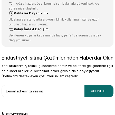
Ürün açıklamasında eksik bilgiler bulunuyor.
Tüm göz cihazları, özel korumalı ambalajlarla güvenli şekilde
adresinize ulaştırılır.
Deneyimini Paylaş
Ürün bilgilerinde hatalar bulunuyor.
Kalite ve Dayanıklılık
Ürün fiyatı diğer sitelerden daha pahalı.
Uluslararası standartlara uygun, klinik kullanıma hazır ve uzun
ömürlü cihazlar sunuyoruz.
Bu ürüne benzer farklı alternatifler olmalı.
Kolay İade & Değişim
Belirlenen koşullar kapsamında hızlı, şeffaf ve sorunsuz iade–
değişim süreci.
Endüstriyel Isıtma Çözümlerinden Haberdar Olun
Gönder
Yeni ürünlerimiz, teknik güncellemelerimiz ve sektörel gelişmelerle ilgili
en güncel bilgileri e-bültenimiz aracılığıyla sizinle paylaşıyoruz.
Üretiminizi destekleyen çözümleri ilk siz keşfedin.
ABONE OL
03242339643