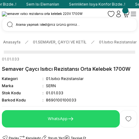
 Bizde..!
Sern Isı Elemanları
Serinlikten Isıya Konfor Bizde..!
Ser
Anasayfa
01.SEMAVER, ÇAYCI VE KETİL
01.Isıtıcı Rezistanslar
01.01.033
Semaver Çaycı Isıtıcı Rezistansı Orta Kelebek 1700W
Kategori
01.Isıtıcı Rezistanslar
Marka
SERN
Stok Kodu
01.01.033
Barkod Kodu
8690100100033
WhatsApp
Paylaş
Karşılaştır
Yorum Yaz
Tavsiye Et