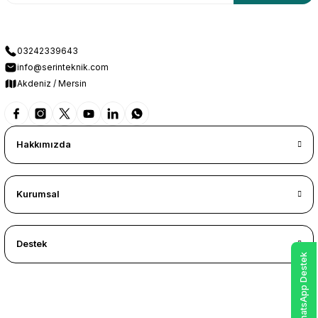
03242339643
info@serinteknik.com
Akdeniz / Mersin
Hakkımızda
Kurumsal
Destek
WhatsApp Destek