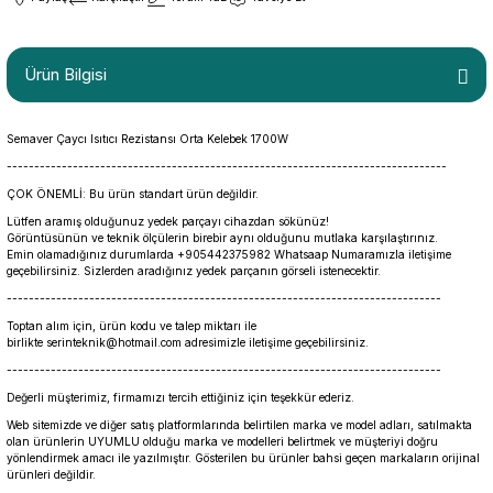
Ürün Bilgisi
Semaver Çaycı Isıtıcı Rezistansı Orta Kelebek 1700W
--------------------------------------------------------------------------------
ÇOK ÖNEMLİ: Bu ürün standart ürün değildir.
Lütfen aramış olduğunuz yedek parçayı cihazdan sökünüz!
Görüntüsünün ve teknik ölçülerin birebir aynı olduğunu mutlaka karşılaştırınız.
Emin olamadığınız durumlarda +905442375982 Whatsaap Numaramızla iletişime
geçebilirsiniz. Sizlerden aradığınız yedek parçanın görseli istenecektir.
-------------------------------------------------------------------------------
Toptan alım için, ürün kodu ve talep miktarı ile
birlikte serinteknik@hotmail.com adresimizle iletişime geçebilirsiniz.
-------------------------------------------------------------------------------
Değerli müşterimiz, firmamızı tercih ettiğiniz için teşekkür ederiz.
Web sitemizde ve diğer satış platformlarında belirtilen marka ve model adları, satılmakta
olan ürünlerin UYUMLU olduğu marka ve modelleri belirtmek ve müşteriyi doğru
yönlendirmek amacı ile yazılmıştır. Gösterilen bu ürünler bahsi geçen markaların orijinal
ürünleri değildir.