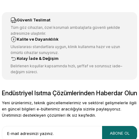
Görüş ve önerileriniz için teşekkür ederiz.
Sitemize ilk yorumu siz yapın!
Ürün resmi kalitesiz, bozuk veya görüntülenemiyor.
Güvenli Teslimat
Ürün açıklamasında eksik bilgiler bulunuyor.
Tüm göz cihazları, özel korumalı ambalajlarla güvenli şekilde
adresinize ulaştırılır.
Deneyimini Paylaş
Ürün bilgilerinde hatalar bulunuyor.
Kalite ve Dayanıklılık
Ürün fiyatı diğer sitelerden daha pahalı.
Uluslararası standartlara uygun, klinik kullanıma hazır ve uzun
ömürlü cihazlar sunuyoruz.
Bu ürüne benzer farklı alternatifler olmalı.
Kolay İade & Değişim
Belirlenen koşullar kapsamında hızlı, şeffaf ve sorunsuz iade–
değişim süreci.
Endüstriyel Isıtma Çözümlerinden Haberdar Olun
Gönder
Yeni ürünlerimiz, teknik güncellemelerimiz ve sektörel gelişmelerle ilgili
en güncel bilgileri e-bültenimiz aracılığıyla sizinle paylaşıyoruz.
Üretiminizi destekleyen çözümleri ilk siz keşfedin.
ABONE OL