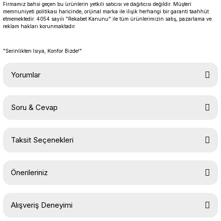
Firmamız bahsi geçen bu ürünlerin yetkili satıcısı ve dağıtıcısı değildir. Müşteri
memnuniyeti politikası haricinde, orijinal marka ile ilişik herhangi bir garanti taahhüt
etmemektedir. 4054 sayılı "Rekabet Kanunu" ile tüm ürünlerimizin satış, pazarlama ve
reklam hakları korunmaktadır.
"Serinlikten Isıya, Konfor Bizde!"
Yorumlar
Soru & Cevap
Bu ürüne ilk yorumu siz yapın!
Taksit Seçenekleri
Yorum Yaz
Ürün hakkında henüz soru sorulmamış.
Önerileriniz
Soru Sor
Bu ürünün fiyat bilgisi, resim, ürün açıklamalarında ve diğer
Alışveriş Deneyimi
konularda yetersiz gördüğünüz noktaları öneri formunu kullanarak
tarafımıza iletebilirsiniz.