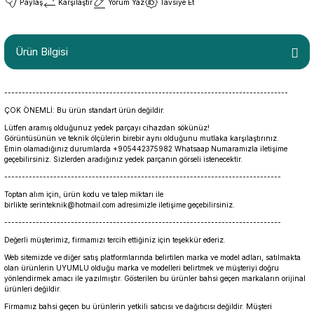
Paylaş
Karşılaştır
Yorum Yaz
Tavsiye Et
Ürün Bilgisi
---------------------------------------------------------------------------------
ÇOK ÖNEMLİ: Bu ürün standart ürün değildir.
Lütfen aramış olduğunuz yedek parçayı cihazdan sökünüz!
Görüntüsünün ve teknik ölçülerin birebir aynı olduğunu mutlaka karşılaştırınız.
Emin olamadığınız durumlarda +905442375982 Whatsaap Numaramızla iletişime
geçebilirsiniz. Sizlerden aradığınız yedek parçanın görseli istenecektir.
-------------------------------------------------------------------------------
Toptan alım için, ürün kodu ve talep miktarı ile
birlikte serinteknik@hotmail.com adresimizle iletişime geçebilirsiniz.
-------------------------------------------------------------------------------
Değerli müşterimiz, firmamızı tercih ettiğiniz için teşekkür ederiz.
Web sitemizde ve diğer satış platformlarında belirtilen marka ve model adları, satılmakta
olan ürünlerin UYUMLU olduğu marka ve modelleri belirtmek ve müşteriyi doğru
yönlendirmek amacı ile yazılmıştır. Gösterilen bu ürünler bahsi geçen markaların orijinal
ürünleri değildir.
Firmamız bahsi geçen bu ürünlerin yetkili satıcısı ve dağıtıcısı değildir. Müşteri