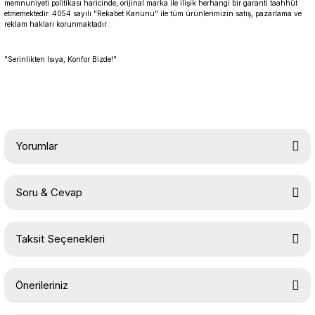
memnuniyeti politikası haricinde, orijinal marka ile ilişik herhangi bir garanti taahhüt
etmemektedir. 4054 sayılı "Rekabet Kanunu" ile tüm ürünlerimizin satış, pazarlama ve
reklam hakları korunmaktadır.
"Serinlikten Isıya, Konfor Bizde!"
Yorumlar
Soru & Cevap
Bu ürüne ilk yorumu siz yapın!
Taksit Seçenekleri
Yorum Yaz
Ürün hakkında henüz soru sorulmamış.
Önerileriniz
Soru Sor