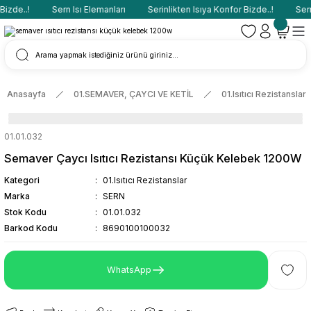
izde..!
Sern Isı Elemanları
Serinlikten Isıya Konfor Bizde..!
Sern 
Anasayfa
01.SEMAVER, ÇAYCI VE KETİL
01.Isıtıcı Rezistanslar
01.01.032
Semaver Çaycı Isıtıcı Rezistansı Küçük Kelebek 1200W
Kategori
01.Isıtıcı Rezistanslar
Marka
SERN
Stok Kodu
01.01.032
Barkod Kodu
8690100100032
WhatsApp