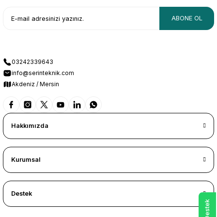
ABONE OL
03242339643
info@serinteknik.com
Akdeniz / Mersin
Hakkımızda
Kurumsal
Destek