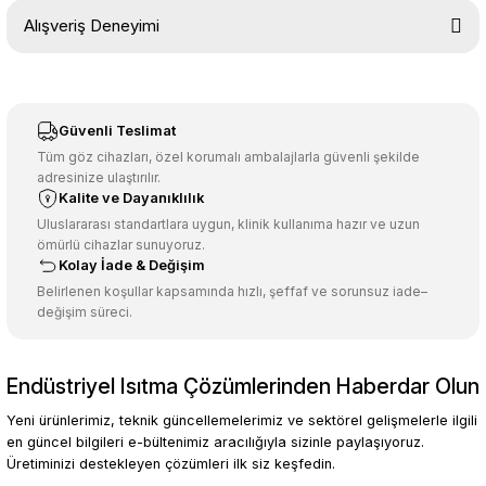
Bu ürünün fiyat bilgisi, resim, ürün açıklamalarında ve diğer
Alışveriş Deneyimi
konularda yetersiz gördüğünüz noktaları öneri formunu kullanarak
tarafımıza iletebilirsiniz.
Görüş ve önerileriniz için teşekkür ederiz.
Sitemize ilk yorumu siz yapın!
Ürün resmi kalitesiz, bozuk veya görüntülenemiyor.
Güvenli Teslimat
Ürün açıklamasında eksik bilgiler bulunuyor.
Tüm göz cihazları, özel korumalı ambalajlarla güvenli şekilde
adresinize ulaştırılır.
Deneyimini Paylaş
Ürün bilgilerinde hatalar bulunuyor.
Kalite ve Dayanıklılık
Ürün fiyatı diğer sitelerden daha pahalı.
Uluslararası standartlara uygun, klinik kullanıma hazır ve uzun
ömürlü cihazlar sunuyoruz.
Bu ürüne benzer farklı alternatifler olmalı.
Kolay İade & Değişim
Belirlenen koşullar kapsamında hızlı, şeffaf ve sorunsuz iade–
değişim süreci.
Endüstriyel Isıtma Çözümlerinden Haberdar Olun
Gönder
Yeni ürünlerimiz, teknik güncellemelerimiz ve sektörel gelişmelerle ilgili
en güncel bilgileri e-bültenimiz aracılığıyla sizinle paylaşıyoruz.
Üretiminizi destekleyen çözümleri ilk siz keşfedin.